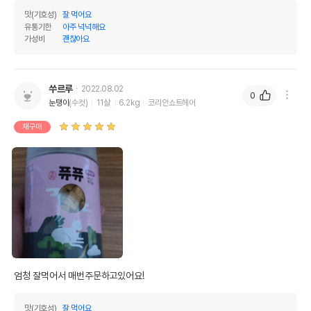
맛(기호성)
잘 먹어요
유통기한
아주 넉넉해요
가성비
괜찮아요
쑤르루
2022.08.02
0
눈탱이
(수컷)
11살
6.2kg
코리안쇼트헤어
재구매
엄청 잘먹어서 매번주문하고있어요!  
맛(기호성)
잘 먹어요