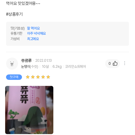
먹어요 맛있겠어용~~

제조국 또는 원산지
대한민국
#상품후기
제조자,수입품의 경우
페스토랑
수입자를 함께 표기
맛(기호성)
잘 먹어요
AS책임자와 전화번호
유통기한
아주 넉넉해요
어바웃펫//1644-9601
또는 소비자상담 관련
가성비
최고에요
전화번호
유통기한이 최소 2026.12.06이거나 그
이후인 상품이 출고됩니다.
쑤르루
2022.01.13
유통기한
0
단, 상품명에 유통기한 명시된 경우, 해당
눈탱이
(수컷)
10살
6.2kg
코리안쇼트헤어
유통기한을 따릅니다.
첫구매