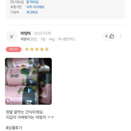
맛(기호성)
잘 먹어요
유통기한
아주 넉넉해요
가성비
최고에요
까망이
2022.03.15
0
까망이
(암컷)
1살
4kg
하나뿐인믹스
재구매
정말 잘먹는 간식이에요.

지갑이 가벼워지는 마법이 ㅜㅜ

#상품후기