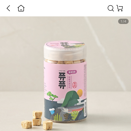
1
/
4