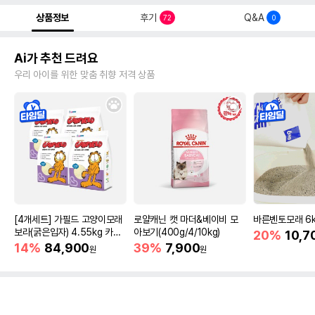
상품정보
후기
Q&A
72
0
Ai가 추천 드려요
우리 아이를 위한 맞춤 취향 저격 상품
[4개세트] 가필드 고양이모래
로얄캐닌 캣 마더&베이비 모
바른벤토모래 6
보라(굵은입자) 4.55kg 카사
아보기(400g/4/10kg)
20%
10,7
바모래
14%
84,900
39%
7,900
원
원