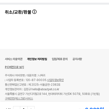
취소/교환/환불
서비스 이용약관
개인정보 처리방침
입점/제휴 문의
공지사항
PC버전으로 보기
주식회사 어바웃펫
대표자명 : 나옥귀
사업자 등록번호 : 120-87-90035
사업자정보확인
통신판매업신고번호 : 제 2025-서울금천-2382호
개인정보관리자 : 김원규 hello@aboutpet.co.kr
서울특별시 금천구 가산디지털2로 144, 현대테라타워 가산DK 507호, 508호 (가산동)
구매안전(에스크로)서비스
© copyright (c) www.aboutpet.co.kr all rights reserved.