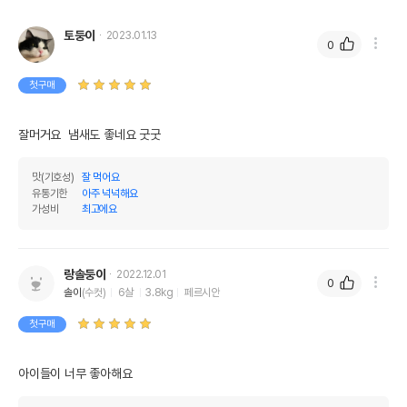
토둥이
2023.01.13
0
첫구매
잘머거요  냄새도 좋네요 굿굿
맛(기호성)
잘 먹어요
유통기한
아주 넉넉해요
가성비
최고에요
랑솔둥이
2022.12.01
0
솔이
(수컷)
6살
3.8kg
페르시안
첫구매
아이들이 너무 좋아해요