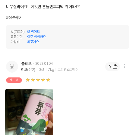
너무잘먹어요!  이것만 흔들면후다닥 뛰어와요1

#상품후기
맛(기호성)
잘 먹어요
유통기한
아주 넉넉해요
가성비
최고에요
쏨레오
2022.01.04
0
레오
(수컷)
2살
7kg
코리안쇼트헤어
재구매