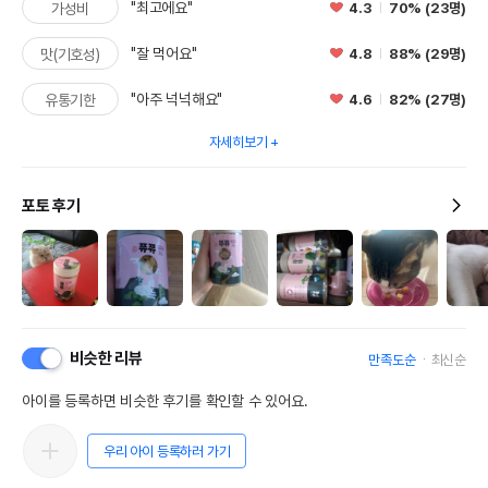
"최고에요"
4.3
70% (23명)
가성비
"잘 먹어요"
4.8
88% (29명)
맛(기호성)
"아주 넉넉해요"
4.6
82% (27명)
유통기한
자세히보기
포토 후기
비슷한 리뷰
만족도순
최신순
아이를 등록하면 비슷한 후기를 확인할 수 있어요.
우리 아이 등록하러 가기