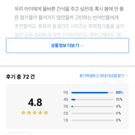
상품정보 더보기
후기 총
72
건
후기작성하고 최대 150점 받기
5
점
86
%
4.8
4
점
10
%
3
점
4
%
2
점
0
%
1
점
0
%