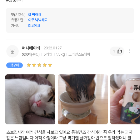
탄수화물
30.11%
기타성분
맛(기호성)
잘 먹어요
유통기한
아주 넉넉해요
가성비
최고에요
상세 정보
원료구성
알래스카산 선상동결 핑크연어
써니베이비
2022.01.27
1
둥둥이
(수컷)
5개월
1.5kg
코리안쇼트헤어
제품 타입
큐브
첫구매
권장 연령
생후 3개월 이상
* 브랜드사에서 제공한 정보로 모든 책임은 브랜드사에 있습니다.
* 해당 정보는 브랜드사 사정에 의해 일부 변경될 수 있습니다.
상품 필수 정보
품명 및 모델명
퓨퓨 동결건조 연어 45g
법에 의한 인증,허가 등을
상세페이지 참조
받았음을 확인할수 있는
초보집사라 여러 간식을 사보고 있어요 동결건조 간식이라 꼭 우리 먹는 과자
경우 그에 대한 사항
같은 느낌입니다 아직 아깽이라 그냥 먹기엔 클거같아 반으로 잘라줬더니 잘 