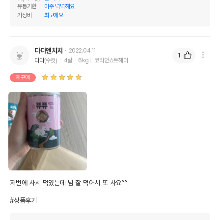
유통기한
아주 넉넉해요
가성비
최고에요
다다앤치치
2022.04.11
1
다다
(수컷)
4살
6kg
코리안쇼트헤어
재구매
저번에 사서 먹였는데 넘 잘 먹어서 또 사요^^

#상품후기