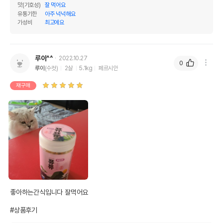
맛(기호성)
잘 먹어요
유통기한
아주 넉넉해요
가성비
최고에요
루이^^
2022.10.27
0
루이
(수컷)
2살
5.1kg
페르시안
재구매
좋아하는간식입니다 잘먹어요

#상품후기