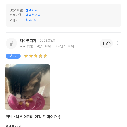
맛(기호성)
잘 먹어요
유통기한
꽤 남았어요
영양정보
가성비
최고에요
제품표기함량
수분제외함량
조단백질
40%
43.01%
다다앤치치
2022.03.11
1
다다
(수컷)
4살
6kg
코리안쇼트헤어
조지방
20%
21.51%
첫구매
조섬유질
0%
0%
조회분
5%
5.38%
칼슘
0%
0%
인
0%
0%
오메가3
0%
0%
오메가6
0%
0%
까탈스러운 아인데 엄청 잘 먹어요 :) 

수분
7%
#상품후기