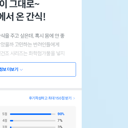
정보 더보기
후기작성하고 최대 150점 받기
5
점
90
%
4
점
7
%
3
점
3
%