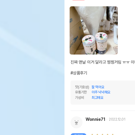
진짜 맨날 이거 달라고 찡찡거림 ㅠㅠ 이뻐
#상품후기
맛(기호성)
잘 먹어요
유통기한
아주 넉넉해요
가성비
최고에요
Wonnie71
2022.12.01