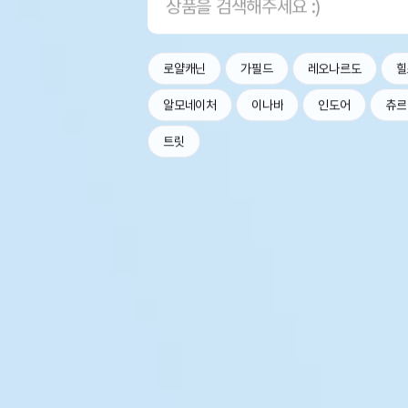
로얄캐닌
가필드
레오나르도
힐
알모네이처
이나바
인도어
츄르
트릿