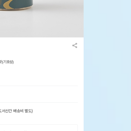
 맛(기호성)
도서산간 배송비 별도)