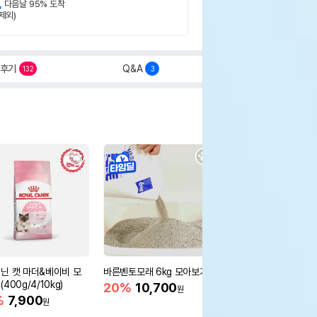
,
다음날 95% 도착
제외)
후기
Q&A
132
3
닌 캣 마더&베이비 모
바른벤토모래 6kg 모아보기
로얄캐닌 캣 인도어 4k
400g/4/10kg)
새 감소
20%
10,700
원
%
7,900
16%
55,000
원
원