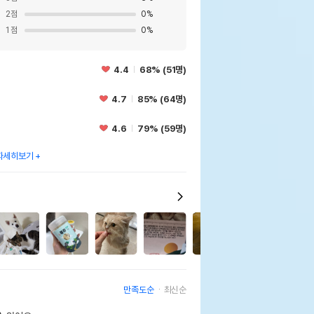
2
점
0
%
1
점
0
%
4.4
68% (51명)
4.7
85% (64명)
4.6
79% (59명)
자세히보기
7
만족도순
최신순