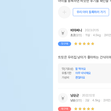
아이를 등록하면 비슷한 후기를 확인할 수
우리 아이 등록하러 가기
비아써니
2023.01.15
초코
(암컷)
11살
4.5kg
코리안
첫구매
트릿은 우리집 냥이가 좋아하는 간식이
맛(기호성)
잘 먹어요
유통기한
아주 넉넉해요
가성비
괜찮아요
냥순군
2022.12.12
냥순
(암컷)
2살
4.5kg
코리안
재구매