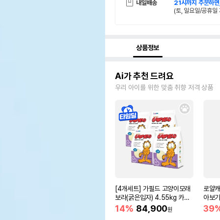
내일배송
21시까지 주문하면
(토, 일요일/공휴일 
상품정보
Ai가 추천 드려요
우리 아이를 위한 맞춤 취향 저격 상품
[4개세트] 가필드 고양이모래
로얄캐
보라(굵은입자) 4.55kg 카사
아보기(
바모래
14%
84,900
39
원