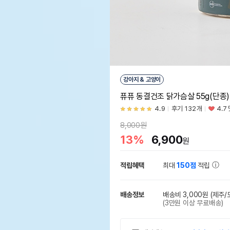
강아지 & 고양이
퓨퓨 동결건조 닭가슴살 55g(단종)
4.9
후기 132개
4.7
8,000원
13%
6,900
원
적립혜택
최대
150점
적립
배송정보
배송비 3,000원
(제주/
(3만원 이상 무료배송)