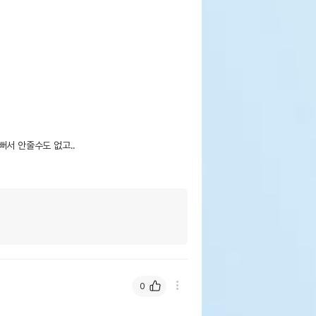
서 안줄수도 없고.. 

0