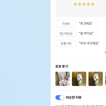
"최고에요"
가성비
"잘 먹어요"
맛(기호성)
"아주 넉넉해요"
유통기한
포토 후기
비슷한 리뷰