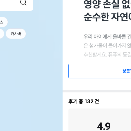
스
카사바
상품
후기 총
132
건
4.9