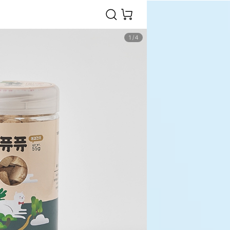
1
/
4