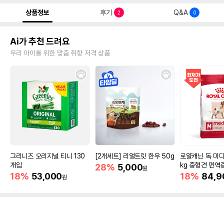
상품정보
후기
Q&A
2
0
Ai가 추천 드려요
우리 아이를 위한 맞춤 취향 저격 상품
그리니즈 오리지널 티니 130
[2개세트] 리얼트릿 한우 50g
로얄캐닌 독 미디
개입
kg 중형견 면역
28%
5,000
원
18%
53,000
18%
84,9
원