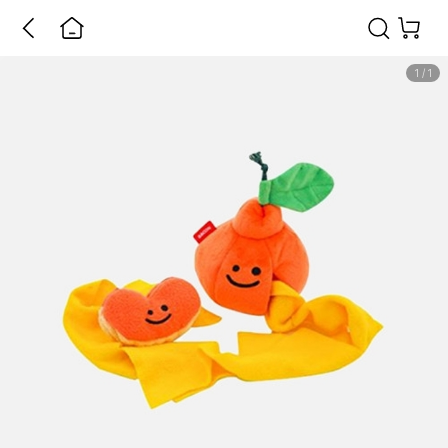
1
/
1