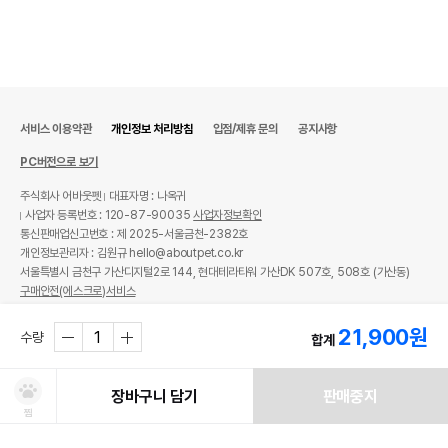
서비스 이용약관
개인정보 처리방침
입점/제휴 문의
공지사항
PC버전으로 보기
주식회사 어바웃펫
대표자명 : 나옥귀
사업자 등록번호 : 120-87-90035
사업자정보확인
통신판매업신고번호 : 제 2025-서울금천-2382호
개인정보관리자 : 김원규 hello@aboutpet.co.kr
서울특별시 금천구 가산디지털2로 144, 현대테라타워 가산DK 507호, 508호 (가산동)
구매안전(에스크로)서비스
© copyright (c) www.aboutpet.co.kr all rights reserved.
21,900
원
수량
합계
장바구니 담기
판매중지
찜