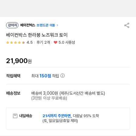
강아지
베이컨박스
브랜드관 이동
베이컨박스 한라봉 노즈워크 토이
4.5
후기 2개
5.0 사용성
21,900
원
적립혜택
최대
150점
적립
배송정보
배송비 3,000원
(제주/도서산간 배송비 별도)
(3만원 이상 무료배송)
내일배송
21시까지 주문하면,
다음날 95% 도착
(토, 일요일/공휴일 제외)