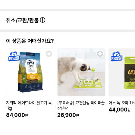
취소/교환/환불
이 상품은 어떠신가요?
지위픽 에어드라이 닭고기 독
[무료배송] 묘견인생 먹이퍼즐
아투 독 오리 1.5
1kg
장난감
44,000
원
84,000
26,900
원
원