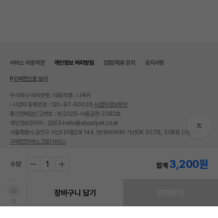
서비스 이용약관
개인정보 처리방침
입점/제휴 문의
공지사항
PC버전으로 보기
주식회사 어바웃펫
대표자명 : 나옥귀
사업자 등록번호 : 120-87-90035
사업자정보확인
통신판매업신고번호 : 제 2025-서울금천-2382호
개인정보관리자 : 김원규 hello@aboutpet.co.kr
서울특별시 금천구 가산디지털2로 144, 현대테라타워 가산DK 507호, 508호 (가산동)
구매안전(에스크로)서비스
© copyright (c) www.aboutpet.co.kr all rights reserved.
3,200
원
수량
합계
장바구니 담기
판매중지
찜