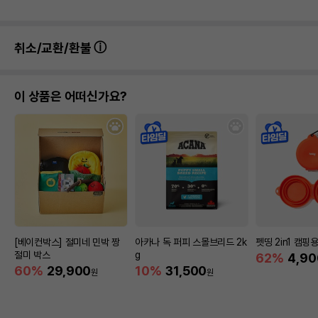
취소/교환/환불
이 상품은 어떠신가요?
[베이컨박스] 절미네 민박 짱
아카나 독 퍼피 스몰브리드 2k
펫띵 2in1 캠핑
절미 박스
g
62%
4,90
60%
29,900
10%
31,500
원
원