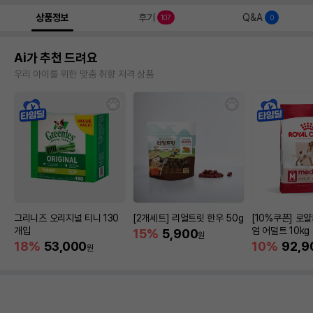
상품정보
후기
Q&A
107
0
Ai가 추천 드려요
우리 아이를 위한 맞춤 취향 저격 상품
그리니즈 오리지널 티니 130
[2개세트] 리얼트릿 한우 50g
[10%쿠폰] 로
개입
엄 어덜트 10kg
15%
5,900
원
증진
18%
53,000
10%
92,9
원