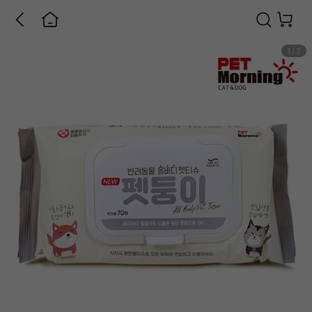
1
/
2