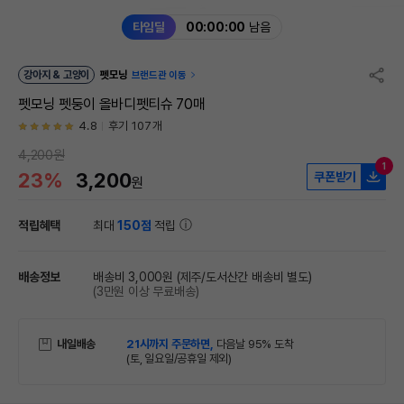
타임딜
00:00:00
남음
강아지 & 고양이
펫모닝
브랜드관 이동
펫모닝 펫둥이 올바디펫티슈 70매
4.8
후기 107개
4,200원
1
23%
3,200
쿠폰받기
원
적립혜택
최대
150점
적립
배송정보
배송비 3,000원
(제주/도서산간 배송비 별도)
(3만원 이상 무료배송)
내일배송
21시까지 주문하면,
다음날 95% 도착
(토, 일요일/공휴일 제외)