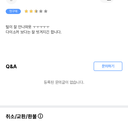
첫구매
털이 잘 안나와욧 ㅜㅜㅜㅜㅜ

다이소꺼 보다는 잘 빗겨지긴 합니다.
Q&A
문의하기
등록된 문의글이 없습니다.
취소/교환/환불