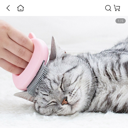
1
/
5