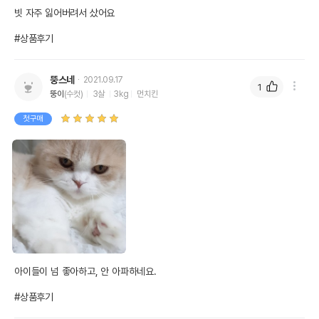
빗 자주 잃어버려서 샀어요

#상품후기
뚱스네
2021.09.17
1
뚱이
(수컷)
3살
3kg
먼치킨
첫구매
아이들이 넘 좋아하고, 안 아파하네요.

#상품후기