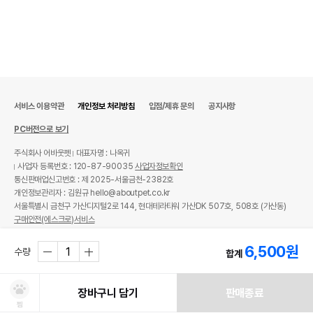
서비스 이용약관
개인정보 처리방침
입점/제휴 문의
공지사항
PC버전으로 보기
주식회사 어바웃펫
대표자명 : 나옥귀
사업자 등록번호 : 120-87-90035
사업자정보확인
통신판매업신고번호 : 제 2025-서울금천-2382호
개인정보관리자 : 김원규 hello@aboutpet.co.kr
서울특별시 금천구 가산디지털2로 144, 현대테라타워 가산DK 507호, 508호 (가산동)
구매안전(에스크로)서비스
© copyright (c) www.aboutpet.co.kr all rights reserved.
6,500
원
수량
합계
장바구니 담기
판매종료
찜