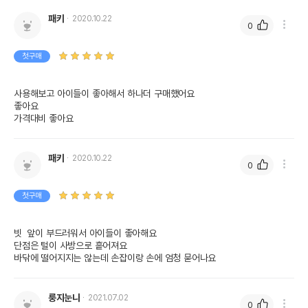
패키
2020.10.22
0
첫구매
사용해보고 아이들이 좋아해서 하나더 구매했어요

좋아요

가격대비 좋아요
패키
2020.10.22
0
첫구매
빗  앞이 부드러워서 아이들이 좋아해요

단점은 털이 사방으로 흩어져요

바닦에 떨어지지는 않는데 손잡이랑 손에 엄청 묻어나요
룽지눈나
2021.07.02
0