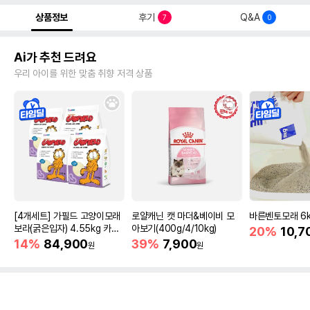
상품정보
후기
Q&A
7
0
Ai가 추천 드려요
우리 아이를 위한 맞춤 취향 저격 상품
[4개세트] 가필드 고양이모래
로얄캐닌 캣 마더&베이비 모
바른벤토모래 6
보라(굵은입자) 4.55kg 카사
아보기(400g/4/10kg)
20%
10,7
바모래
14%
84,900
39%
7,900
원
원