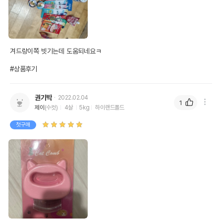
겨드랑이쪽 빗기는데 도움되네요ㅋ

#상품후기
권기박
2022.02.04
1
제이
(수컷)
4살
5kg
하이랜드폴드
첫구매