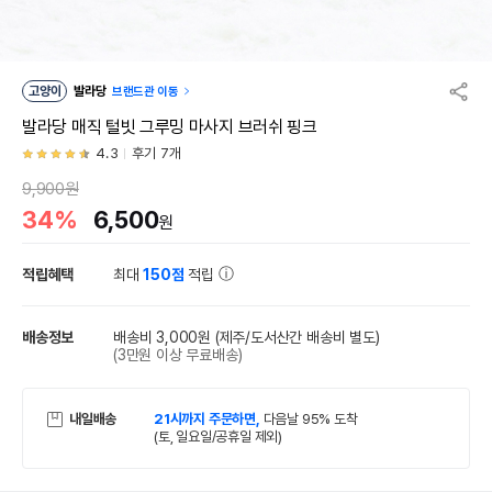
고양이
발라당
브랜드관 이동
발라당 매직 털빗 그루밍 마사지 브러쉬 핑크
4.3
후기 7개
9,900원
34%
6,500
원
적립혜택
최대
150점
적립
배송정보
배송비 3,000원
(제주/도서산간 배송비 별도)
(3만원 이상 무료배송)
내일배송
21시까지 주문하면,
다음날 95% 도착
(토, 일요일/공휴일 제외)