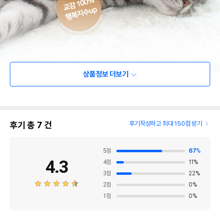
상품정보 더보기
후기 총
7
건
후기작성하고 최대 150점 받기
5
점
67
%
4.3
4
점
11
%
3
점
22
%
2
점
0
%
1
점
0
%