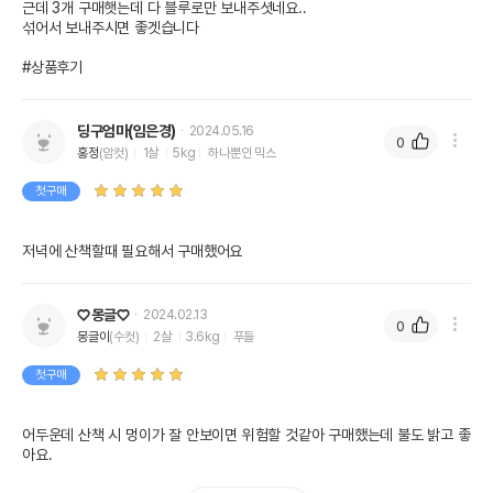
근데 3개 구매햇는데 다 블루로만 보내주셧네요..

섞어서 보내주시면 좋겟습니다

#상품후기
딩구엄마(임은경)
2024.05.16
0
홍정
(암컷)
1살
5kg
하나뿐인 믹스
첫구매
저녁에 산책할때 필요해서 구매했어요
♡몽글♡
2024.02.13
0
몽글이
(수컷)
2살
3.6kg
푸들
첫구매
어두운데 산책 시 멍이가 잘 안보이면 위험할 것같아 구매했는데 불도 밝고 좋
아요.