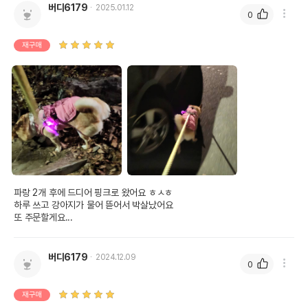
버디6179
2025.01.12
0
재구매
파랑 2개 후에 드디어 핑크로 왔어요 ㅎㅅㅎ

하루 쓰고 강아지가 물어 뜯어서 박살났어요

또 주문할게요...
버디6179
2024.12.09
0
재구매