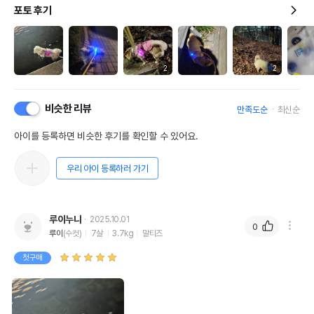
포토 후기
품명 및 모델명
쏘아베 LED 야광목걸이 팬던트 (색상랜덤)
법에 의한 인증,허가 등을
상세페이지 참조
받았음을 확인할수 있는
경우 그에 대한 사항
2
2
제조국 또는 원산지
중국
비슷한 리뷰
만족도순
최신순
제조자,수입품의 경우
Soave//펫앤드림
수입자를 함께 표기
아이를 등록하면 비슷한 후기를 확인할 수 있어요.
AS책임자와 전화번호
어바웃펫//1644-9601
또는 소비자상담 관련
우리 아이 등록하러 가기
전화번호
유통기한이 최소 2026.12.04이거나 그
이후인 상품이 출고됩니다.
루이누냐
2025.10.01
유통기한
0
단, 상품명에 유통기한 명시된 경우, 해당
루이
(수컷)
7살
3.7kg
말티즈
유통기한을 따릅니다.
첫구매