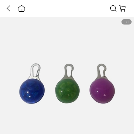
1
/
1