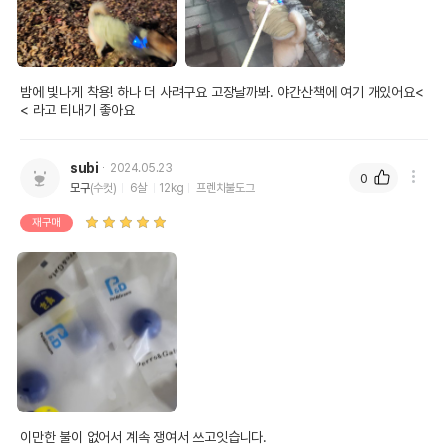
밤에 빛나게 착용! 하나 더 사려구요 고장날까봐. 야간산책에 여기 개있어요<
< 라고 티내기 좋아요
subi
2024.05.23
0
모구
(수컷)
6살
12kg
프렌치불도그
재구매
이만한 불이 없어서 계속 쟁여서 쓰고잇습니다.
