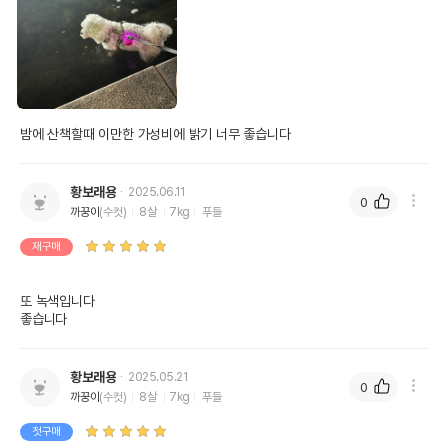
밤에 산책할때 이만한 가성비에 밝기 너무 좋습니다
황보래용
2025.06.11
0
까꿍이
(수컷)
8살
7kg
푸들
재구매
또 녹색입니다 

좋습니다 
황보래용
2025.05.21
0
까꿍이
(수컷)
8살
7kg
푸들
첫구매