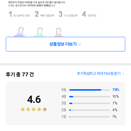
상품정보 더보기
후기 총
77
건
후기작성하고 최대 150점 받기
5
점
78
%
4.6
4
점
10
%
3
점
7
%
2
점
4
%
1
점
1
%
상품 필수 정보