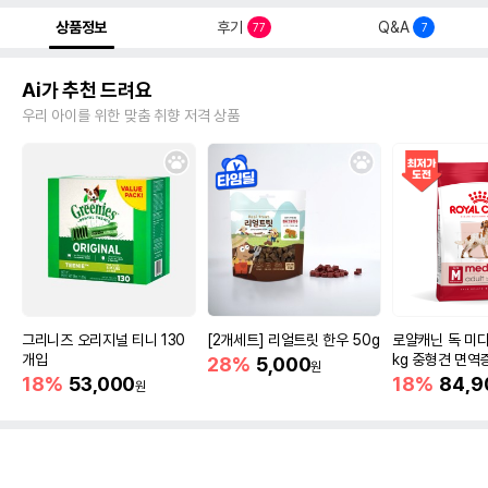
상품정보
후기
Q&A
77
7
Ai가 추천 드려요
우리 아이를 위한 맞춤 취향 저격 상품
그리니즈 오리지널 티니 130
[2개세트] 리얼트릿 한우 50g
로얄캐닌 독 미디
개입
kg 중형견 면역
28%
5,000
원
18%
53,000
18%
84,9
원