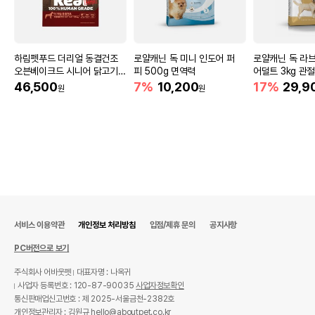
하림펫푸드 더리얼 동결건조
로얄캐닌 독 미니 인도어 퍼
로얄캐닌 독 라
오븐베이크드 시니어 닭고기 1.
피 500g 면역력
어덜트 3kg 관
6kg
46,500
7%
10,200
17%
29,9
원
원
서비스 이용약관
개인정보 처리방침
입점/제휴 문의
공지사항
PC버전으로 보기
주식회사 어바웃펫
대표자명 : 나옥귀
사업자 등록번호 : 120-87-90035
사업자정보확인
통신판매업신고번호 : 제 2025-서울금천-2382호
개인정보관리자 : 김원규 hello@aboutpet.co.kr