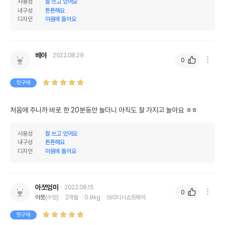
사용성
잘 쓰고 있어요
내구성
튼튼해요
디자인
마음에 들어요
베야
2022.08.29
0
첫구매
처음에 주니까 바로 한 20분동안 놀더니 아직도 잘 가지고 놀아요 ㅎㅎ
사용성
잘 쓰고 있어요
내구성
튼튼해요
디자인
마음에 들어요
아쪼엄마
2022.08.15
0
아쪼
(수컷)
2개월
0.9kg
브리티시쇼트헤어
첫구매