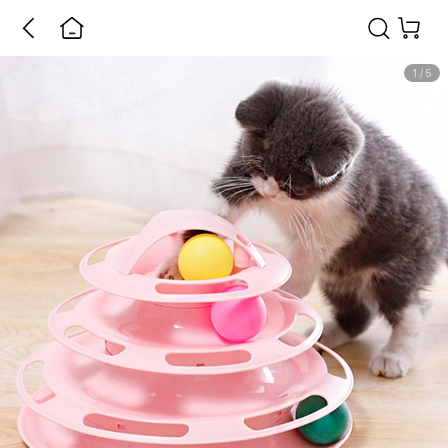
1
/
5