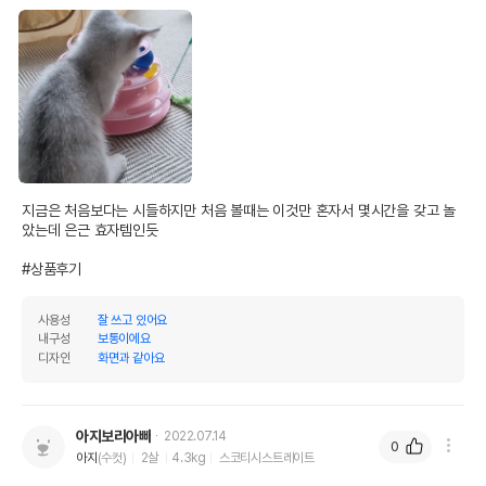
지금은 처음보다는 시들하지만 처음 볼때는 이것만 혼자서 몇시간을 갖고 놀
았는데 은근 효자템인듯

#상품후기
사용성
잘 쓰고 있어요
내구성
보통이에요
디자인
화면과 같아요
아지보리아빠
2022.07.14
0
아지
(수컷)
2살
4.3kg
스코티시스트레이트