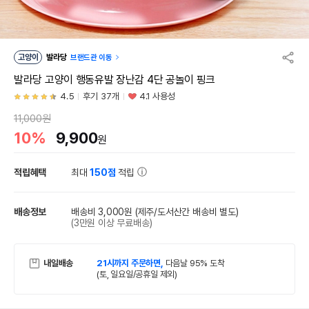
고양이
발라당
브랜드관 이동
발라당 고양이 행동유발 장난감 4단 공놀이 핑크
4.5
후기 37개
4.1 사용성
11,000원
10%
9,900
원
적립혜택
최대
150점
적립
배송정보
배송비 3,000원
(제주/도서산간 배송비 별도)
(3만원 이상 무료배송)
내일배송
21시까지 주문하면,
다음날 95% 도착
(토, 일요일/공휴일 제외)