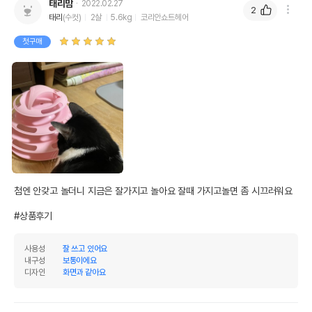
태리맘
2022.02.27
2
태리
(수컷)
2살
5.6kg
코리안쇼트헤어
첫구매
첨엔 안갖고 놀더니 지금은 잘가지고 놀아요 잘때 가지고놀면 좀 시끄러워요

#상품후기
사용성
잘 쓰고 있어요
내구성
보통이에요
디자인
화면과 같아요