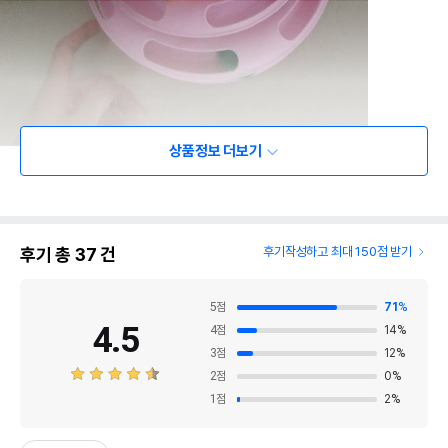
상품정보 더보기
후기 총
37
건
후기작성하고 최대 150점 받기
5
점
71
%
4.5
4
점
14
%
3
점
12
%
2
점
0
%
1
점
2
%