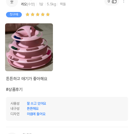
0
레오
(수컷)
1살
5.5kg
랙돌
첫구매
튼튼하고 애기가 좋아해요

#상품후기
사용성
잘 쓰고 있어요
내구성
튼튼해요
디자인
마음에 들어요