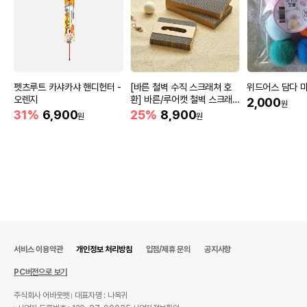
펫츠루트 카샤카샤 핸디헌터 -
[바른 철벽 수직 스크래쳐 호
위드어스 담다 마
오렌지
환] 바른/루어캣 철벽 스크래
2,000
원
쳐 리필
31%
6,900
25%
8,900
원
원
상품 필수 정보
발라당 고양이 행동유발 장난감 4단 공놀이
품명 및 모델명
핑크
법에 의한 인증,허가 등을
상세페이지 참조
받았음을 확인할수 있는
경우 그에 대한 사항
제조국 또는 원산지
중국
서비스 이용약관
개인정보 처리방침
입점/제휴 문의
공지사항
제조자,수입품의 경우
PC버전으로 보기
발라당
수입자를 함께 표기
주식회사 어바웃펫
대표자명 : 나옥귀
AS책임자와 전화번호