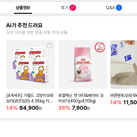
상품정보
후기
Q&A
37
0
Ai가 추천 드려요
우리 아이를 위한 맞춤 취향 저격 상품
[4개세트] 가필드 고양이모래
로얄캐닌 캣 마더&베이비 모
바른벤토모래 6
보라(굵은입자) 4.55kg 카사
아보기(400g/4/10kg)
14%
11,5
바모래
14%
84,900
39%
7,900
원
원