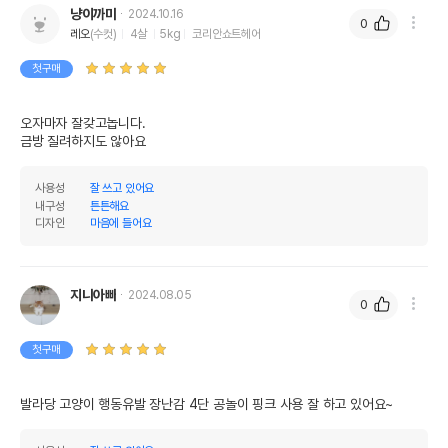
냥이까미
2024.10.16
0
레오
(수컷)
4살
5kg
코리안쇼트헤어
첫구매
오자마자 잘갖고놉니다.

금방 질려하지도 않아요
사용성
잘 쓰고 있어요
내구성
튼튼해요
디자인
마음에 들어요
지니아빠
2024.08.05
0
첫구매
발라당 고양이 행동유발 장난감 4단 공놀이 핑크 사용 잘 하고 있어요~