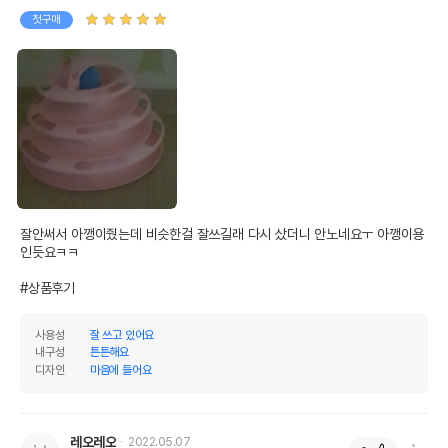
첫구매
잘안써서 아깽이줬는데 비슷한걸 잘쓰길래 다시 샀더니 안노네요ㅜ 아깽이용
인듯요ㅋㅋ

#상품후기
사용성
잘 쓰고 있어요
내구성
튼튼해요
디자인
마음에 들어요
레오레오
2022.05.07