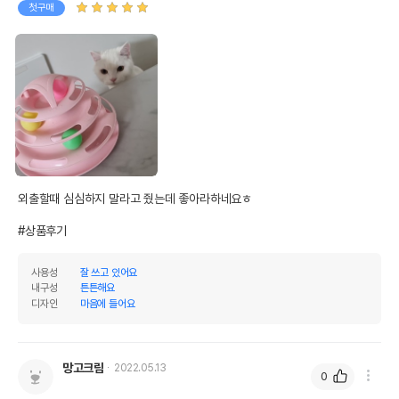
첫구매
외출할때 심심하지 말라고 줬는데 좋아라하네요ㅎ

#상품후기
사용성
잘 쓰고 있어요
내구성
튼튼해요
디자인
마음에 들어요
망고크림
2022.05.13
0