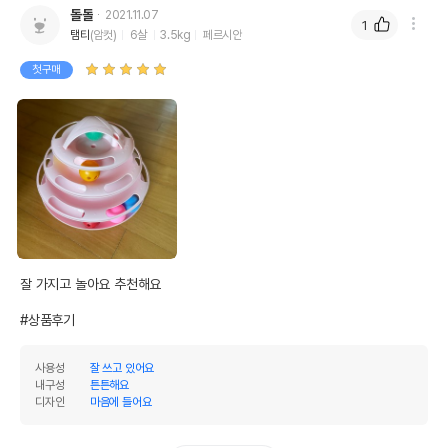
돌돌
2021.11.07
1
탬티
(암컷)
6살
3.5kg
페르시안
첫구매
잘 가지고 놀아요 추천해요

#상품후기
사용성
잘 쓰고 있어요
내구성
튼튼해요
디자인
마음에 들어요