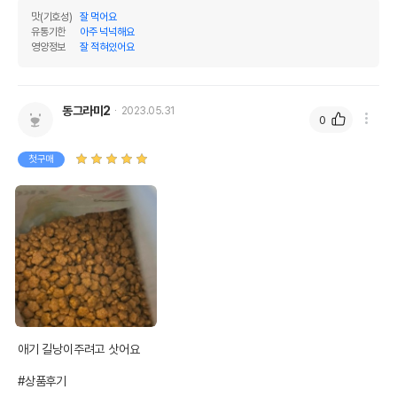
맛(기호성)
잘 먹어요
유통기한
아주 넉넉해요
영양정보
잘 적혀있어요
영양정보
제품표기함량
수분제외함량
동그라미2
2023.05.31
0
조단백질
32%
34.4%
첫구매
조지방
23%
24.73%
조섬유질
3%
3.23%
조회분
9%
9.68%
칼슘
0.8%
0.86%
인
0.8%
0.86%
오메가3
0.45%
0.48%
애기 길낭이주려고 삿어요

오메가6
3.3%
3.55%
#상품후기
수분
7%