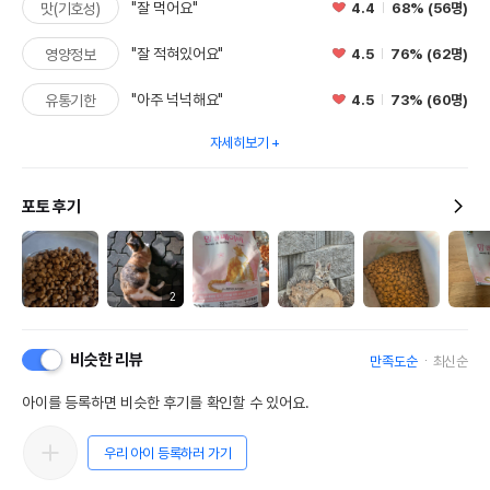
"잘 먹어요"
4.4
68% (56명)
맛(기호성)
"잘 적혀있어요"
4.5
76% (62명)
영양정보
"아주 넉넉해요"
4.5
73% (60명)
유통기한
자세히보기
포토 후기
2
비슷한 리뷰
만족도순
최신순
아이를 등록하면 비슷한 후기를 확인할 수 있어요.
우리 아이 등록하러 가기