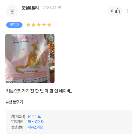
둥달&달리
2023.07.25
0
첫구매
키튼으로 가기 전 한 번 더 맘 앤 베이비_

#상품후기
맛(기호성)
잘 먹어요
유통기한
꽤 남았어요
영양정보
적혀있어요