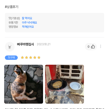
#상품후기
맛(기호성)
잘 먹어요
유통기한
아주 넉넉해요
영양정보
적혀있어요
삐루까행집사
2023.10.21
0
첫구매