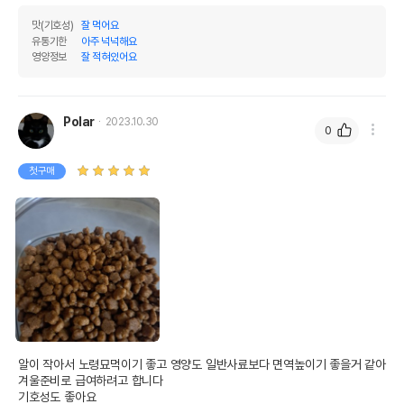
맛(기호성)
잘 먹어요
유통기한
아주 넉넉해요
영양정보
잘 적혀있어요
Polar
2023.10.30
0
첫구매
알이 작아서 노령묘먹이기 좋고 영양도 일반사료보다 면역높이기 좋을거 같아 
겨울준비로 급여하려고 합니다

기호성도 좋아요
