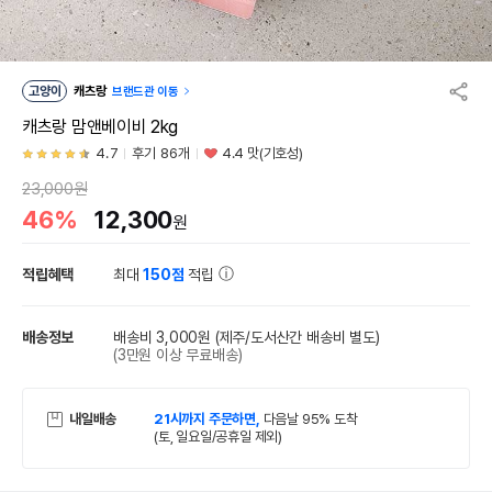
고양이
캐츠랑
브랜드관 이동
캐츠랑 맘앤베이비 2kg
4.7
후기 86개
4.4 맛(기호성)
23,000원
46%
12,300
원
적립혜택
최대
150점
적립
배송정보
배송비 3,000원
(제주/도서산간 배송비 별도)
(3만원 이상 무료배송)
내일배송
21시까지 주문하면,
다음날 95% 도착
(토, 일요일/공휴일 제외)