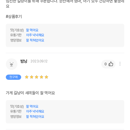
임신한 길냥이를 위해 주문합니다. 순산해서 엄마, 아기 모두 건강하면 좋겠네
요

#상품후기
맛(기호성)
잘 먹어요
유통기한
아주 넉넉해요
영양정보
잘 적혀있어요
밤냥
2023.09.12
0
첫구매
가게 길냥이 새끼들이 잘 먹어요
맛(기호성)
잘 먹어요
유통기한
아주 넉넉해요
영양정보
잘 적혀있어요