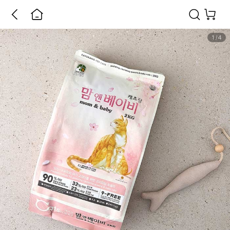
1
/
4