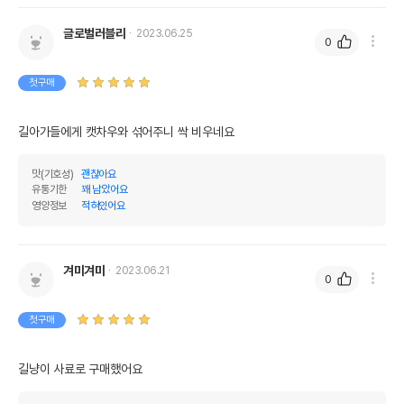
글로벌러블리
2023.06.25
0
첫구매
길아가들에게 캣차우와 섞어주니 싹 비우네요 
맛(기호성)
괜찮아요
유통기한
꽤 남았어요
영양정보
적혀있어요
겨미겨미
2023.06.21
0
첫구매
길냥이 사료로 구매했어요