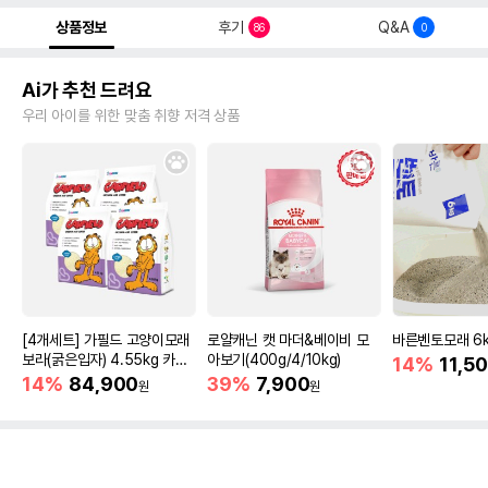
상품정보
후기
Q&A
86
0
Ai가 추천 드려요
우리 아이를 위한 맞춤 취향 저격 상품
[4개세트] 가필드 고양이모래
로얄캐닌 캣 마더&베이비 모
바른벤토모래 6
보라(굵은입자) 4.55kg 카사
아보기(400g/4/10kg)
14%
11,5
바모래
14%
84,900
39%
7,900
원
원