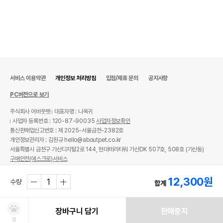
망간(Mn), 요오드(I), 코발트(Co))
포장상태
지퍼백
권장 연령
생후 12개월 이전
* 브랜드사에서 제공한 정보로 모든 책임은 브랜드사에 있습니다.
* 해당 정보는 브랜드사 사정에 의해 일부 변경될 수 있습니다.
서비스 이용약관
개인정보 처리방침
입점/제휴 문의
공지사항
상품 필수 정보
PC버전으로 보기
품명 및 모델명
캐츠랑 맘앤베이비 2kg
주식회사 어바웃펫
대표자명 : 나옥귀
사업자 등록번호 : 120-87-90035
사업자정보확인
법에 의한 인증,허가 등을
통신판매업신고번호 : 제 2025-서울금천-2382호
상세페이지 참조
받았음을 확인할수 있는
개인정보관리자 : 김원규 hello@aboutpet.co.kr
경우 그에 대한 사항
서울특별시 금천구 가산디지털2로 144, 현대테라타워 가산DK 507호, 508호 (가산동)
구매안전(에스크로)서비스
제조국 또는 원산지
대한민국
© copyright (c) www.aboutpet.co.kr all rights reserved.
12,300
원
제조자,수입품의 경우
수량
합계
대주사료
수입자를 함께 표기
AS책임자와 전화번호
장바구니 담기
판매중지
어바웃펫//1644-9601
또는 소비자상담 관련
찜