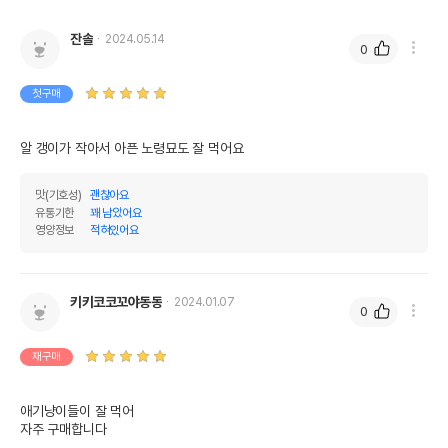
잔솔
2024.05.14
0
첫구매
알 갱이가 작아서 아픈 노령묘도 잘 먹어요 
맛(기호성)
괜찮아요
유통기한
꽤 남았어요
영양정보
적혀있어요
키키코코꼬야동동
2024.01.07
0
재구매
애기냥이들이 잘 먹어

자주 구매합니다