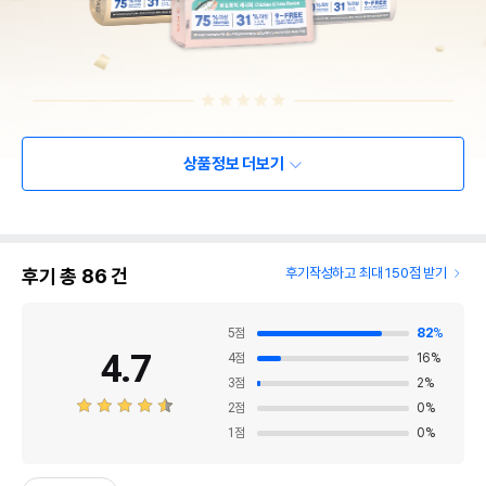
상품정보 더보기
후기 총
86
건
후기작성하고 최대 150점 받기
5
점
82
%
4.7
4
점
16
%
3
점
2
%
2
점
0
%
1
점
0
%