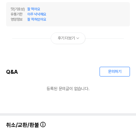
탄수화물
27.96%
맛(기호성)
잘 먹어요
유통기한
아주 넉넉해요
비타민A 21,000 IU/kg, 비타민D 1,300 IU/kg,
영양정보
잘 적혀있어요
기타성분
비타민E 450 IU/kg, 라이신 1.8%, 아연
100mg/kg
후기 더보기
상세 정보
닭고기분말,옥수수,계유,쌀,참치분말,난황분말,
비트펄프,아마종실,맥주효모,식염,L-라이신,DL-
Q&A
문의하기
메치오닌,L-트레오닌,L-발린,타우린,DHA,초유
분말,유카추출물,셀룰로즈,염화콜린,염화칼륨,가
수분해단백질(닭),킬레이트미네랄(철(Fe),구리(C
등록된 문의글이 없습니다.
u),아연(Zn),셀레늄(Se),망간(Mn),코발트(Co)),
유익균(락토바실러스플란타럼),프럭토올리고당,
원료구성
비타민보충제(비타민A, 비타민D, 비타민E, 비타
민K, 티아민(B1), 리보플라빈(B2), 피리독신(B
6), 판토텐산(B5), 바이오틴(B8), 엽산(B9), 나
이아신(B3), 비타민B12, 비타민C),천연항산화
취소/교환/환불
제(토코페롤, α, β, γ, δ, 로즈마리오일),미네랄보
충제(철(Fe), 구리(Cu), 아연(Zn), 셀레늄(Se),