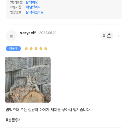
맛(기호성)
잘 먹어요
유통기한
꽤 남았어요
영양정보
잘 적혀있어요
veryself
2023.06.21
0
첫구매
밥먹으러 오는 길냥이 아이가 새끼를 낳아서 챙겨줍니다

#상품후기