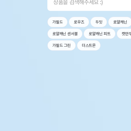
가필드
로우즈
두잇
로얄캐닌
로얄캐닌 센서블
로얄캐닌 피트
캣만
가필드 그린
더스트몬