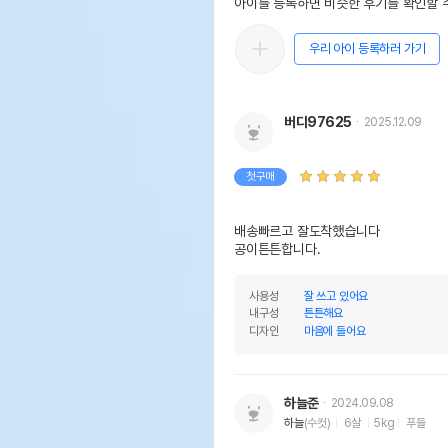
아이를 등록하면 비슷한 후기를 확인할 수
우리 아이 등록하러 가기
버디97625
2025.12.09
첫구매
배송빠르고 잘도착했습니다 

공이튼튼합니다.
사용성
잘 쓰고 있어요
내구성
튼튼해요
디자인
마음에 들어요
하늘준
2024.09.08
하늘
(수컷)
6살
5kg
푸들