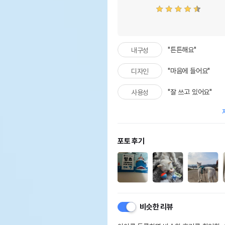
"튼튼해요"
내구성
"마음에 들어요"
디자인
"잘 쓰고 있어요"
사용성
포토 후기
비슷한 리뷰