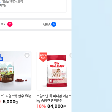
,
다음날 95% 도착
제외)
후기
Q&A
25
0
세트] 리얼트릿 한우 50g
로얄캐닌 독 미디엄 어덜트 10
오리젠 독 스몰브리드 4
kg 중형견 면역증진
%
5,000
15%
75,400
원
원
18%
84,900
원