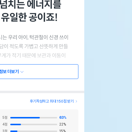
정보 더보기
후기작성하고 최대 150점 받기
5
점
63
%
4
점
22
%
3
점
15
%