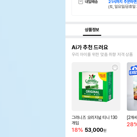
내일배송
21시까지 주문하면
(토, 일요일/공휴일 
상품정보
Ai가 추천 드려요
우리 아이를 위한 맞춤 취향 저격 상품
그리니즈 오리지널 티니 130
[2개
개입
28
18%
53,000
원