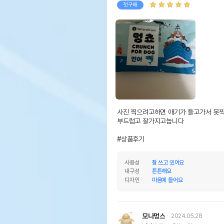
첫구매
사진 찍으려고하면 애기가 들고가서 못찍
부드럽고 잘가지고놉니다

#상품후기
사용성
잘 쓰고 있어요
내구성
튼튼해요
디자인
마음에 들어요
모나멍스
2024.05.28