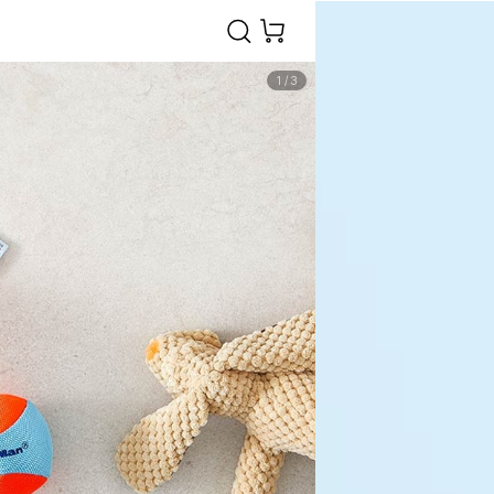
1
/
3