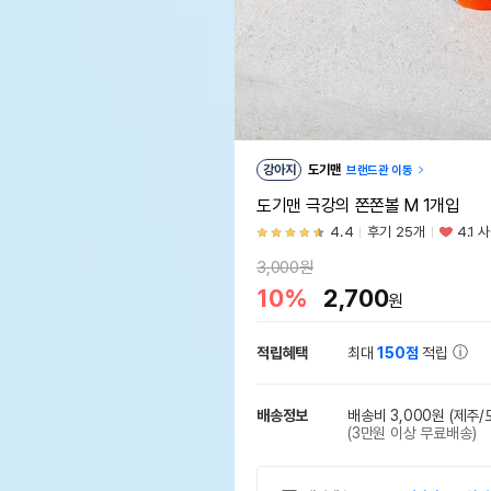
강아지
도기맨
브랜드관 이동
도기맨 극강의 쫀쫀볼 M 1개입
4.4
후기 25개
4.1 
3,000원
10%
2,700
원
적립혜택
최대
150점
적립
배송정보
배송비 3,000원
(제주/
(3만원 이상 무료배송)