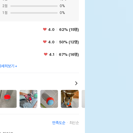
2
점
0
%
1
점
0
%
4.0
62% (15명)
4.0
50% (12명)
4.1
67% (16명)
자세히보기
7
만족도순
최신순