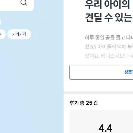
두
가리가리
상품
후기 총
25
건
4.4