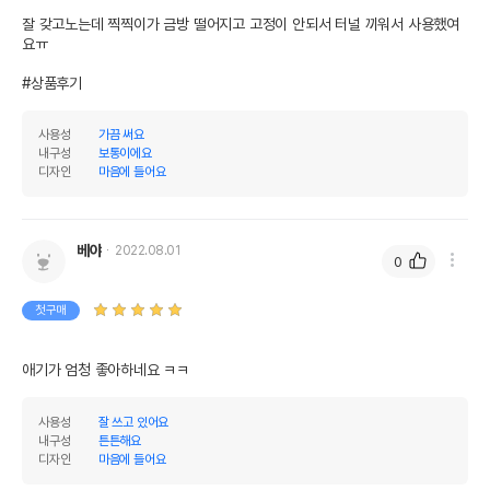
잘 갖고노는데 찍찍이가 금방 떨어지고 고정이 안되서 터널 끼워서 사용했여
요ㅠ

#상품후기
사용성
가끔 써요
내구성
보통이에요
디자인
마음에 들어요
베야
2022.08.01
0
첫구매
애기가 엄청 좋아하네요 ㅋㅋ
사용성
잘 쓰고 있어요
내구성
튼튼해요
디자인
마음에 들어요