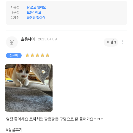
사용성
잘 쓰고 있어요
내구성
보통이에요
디자인
화면과 같아요
호옹시이
2023.04.09
0
첫구매
엄청 좋아해요 토끼처럼 깡총깡총 구멍으로 잘 들어가요ㅋㅋㅋ

#상품후기