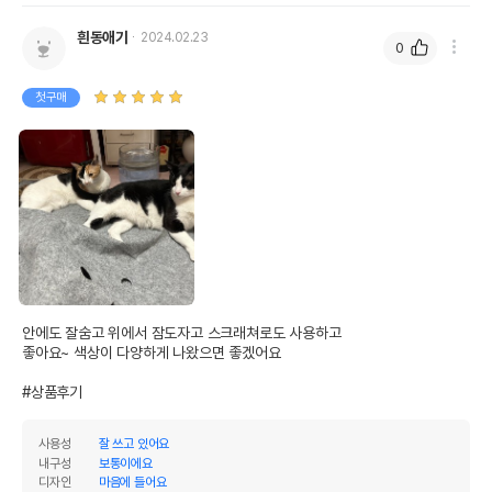
흰동애기
2024.02.23
0
첫구매
안에도 잘숨고 위에서 잠도자고 스크래쳐로도 사용하고

좋아요~ 색상이 다양하게 나왔으면 좋겠어요

#상품후기
사용성
잘 쓰고 있어요
내구성
보통이에요
디자인
마음에 들어요