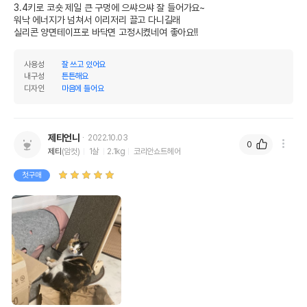
상세페이지 참조
받았음을 확인할수 있는
3.4키로 코숏 제일 큰 구멍에 으쌰으쌰 잘 들어가요~

경우 그에 대한 사항
워낙 에너지가 넘쳐서 이리저리 끌고 다니길래

실리콘 양면테이프로 바닥면 고정시켰네여 좋아요!!
제조국 또는 원산지
대한민국
제조자,수입품의 경우
사용성
잘 쓰고 있어요
드림펫//(주)펫앤드림
수입자를 함께 표기
내구성
튼튼해요
디자인
마음에 들어요
AS책임자와 전화번호
어바웃펫//1644-9601
또는 소비자상담 관련
전화번호
제티언니
2022.10.03
0
유통기한이 최소 2026.12.05이거나 그
제티
(암컷)
1살
2.1kg
코리안쇼트헤어
이후인 상품이 출고됩니다.
유통기한
단, 상품명에 유통기한 명시된 경우, 해당
첫구매
유통기한을 따릅니다.