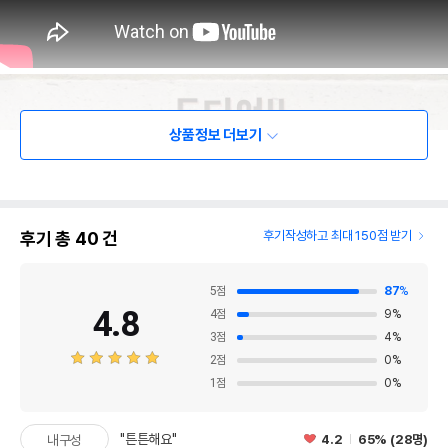
상품정보 더보기
후기 총
40
건
후기작성하고 최대 150점 받기
5
점
87
%
4.8
4
점
9
%
3
점
4
%
2
점
0
%
1
점
0
%
"튼튼해요"
4.2
65% (28명)
내구성