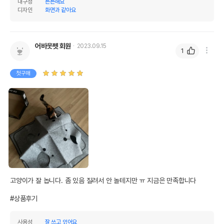
내구성
튼튼해요
디자인
화면과 같아요
어바웃펫 회원
2023.09.15
1
첫구매
고양이가 잘 놉니다. 좀 있음 질려서 안 놀테지만 ㅠ 지금은 만족합니다

#상품후기
사용성
잘 쓰고 있어요