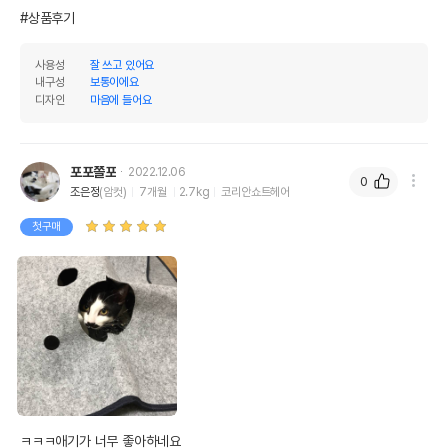
#상품후기
사용성
잘 쓰고 있어요
내구성
보통이에요
디자인
마음에 들어요
포포쫄포
2022.12.06
0
조은정
(암컷)
7개월
2.7kg
코리안쇼트헤어
첫구매
상품 필수 정보
품명 및 모델명
페로가토 고양이 정글매트 그레이
법에 의한 인증,허가 등을
ㅋㅋㅋ애기가 너무 좋아하네요
