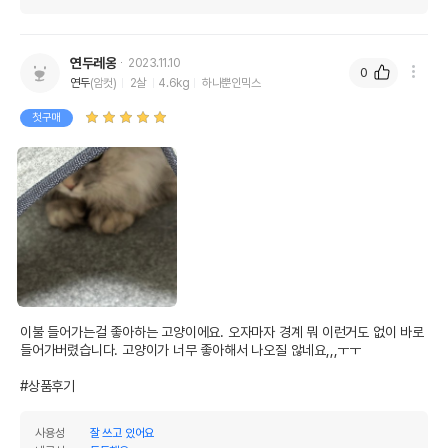
연두레옹
2023.11.10
0
연두
(암컷)
2살
4.6kg
하나뿐인믹스
첫구매
이불 들어가는걸 좋아하는 고양이에요. 오자마자 경계 뭐 이런거도 없이 바로 
들어가버렸습니다. 고양이가 너무 좋아해서 나오질 않네요,,,ㅜㅜ

#상품후기
사용성
잘 쓰고 있어요