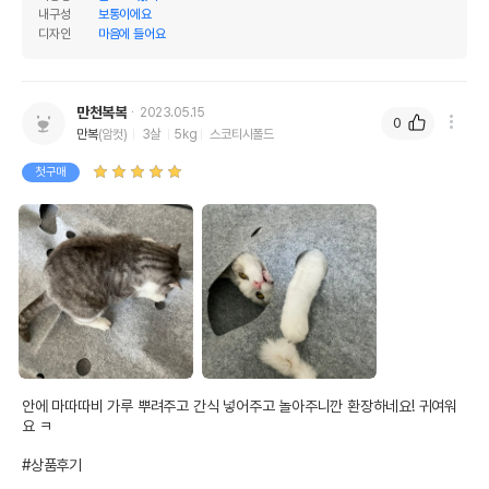
내구성
보통이에요
디자인
마음에 들어요
만천복복
2023.05.15
0
만복
(암컷)
3살
5kg
스코티시폴드
첫구매
안에 마따따비 가루 뿌려주고 간식 넣어주고 놀아주니깐 환장하네요! 귀여워
요 ㅋ

#상품후기