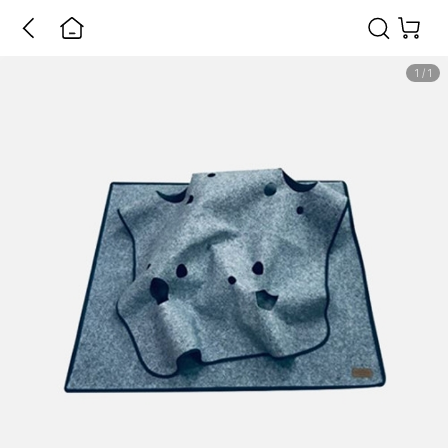
1
/
1