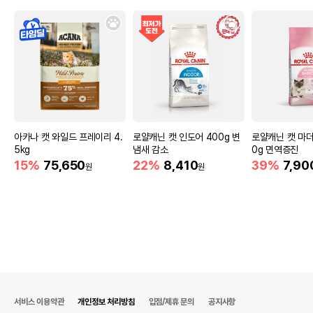
아카나 캣 와일드 프레이리 4.
로얄캐닌 캣 인도어 400g 변
로얄캐닌 캣 마더
5kg
냄새 감소
0g 면역증진
15%
75,650
22%
8,410
39%
7,90
원
원
서비스 이용약관
개인정보 처리방침
입점/제휴 문의
공지사항