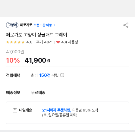
고양이
페로가토
브랜드관 이동
페로가토 고양이 정글매트 그레이
4.8
후기 40개
4.4 사용성
47,000원
10%
41,900
원
적립혜택
최대
150점
적립
배송정보
무료배송
내일배송
21시까지 주문하면,
다음날 95% 도착
(토, 일요일/공휴일 제외)