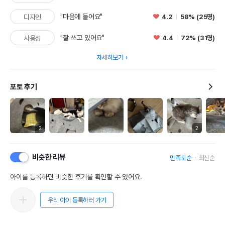
"마음에 들어요"
4.2
58% (25명)
디자인
"잘 쓰고 있어요"
4.4
72% (31명)
사용성
자세히보기
포토 후기
2
2
비슷한 리뷰
만족도순
최신순
아이를 등록하면 비슷한 후기를 확인할 수 있어요.
우리 아이 등록하러 가기