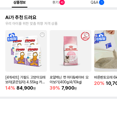
상품정보
후기
Q&A
40
1
Ai가 추천 드려요
우리 아이를 위한 맞춤 취향 저격 상품
[4개세트] 가필드 고양이모래
로얄캐닌 캣 마더&베이비 모
바른벤토모래 6
보라(굵은입자) 4.55kg 카사
아보기(400g/4/10kg)
20%
10,7
바모래
14%
84,900
39%
7,900
원
원