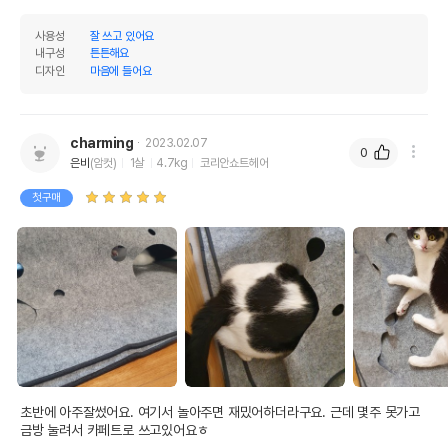
사용성
잘 쓰고 있어요
내구성
튼튼해요
디자인
마음에 들어요
charming
2023.02.07
0
은비
(암컷)
1살
4.7kg
코리안쇼트헤어
첫구매
초반에 아주잘썼어요. 여기서 놀아주면 재밌어하더라구요. 근데 몇주 못가고 
금방 눌려서 카페트로 쓰고있어요ㅎ
