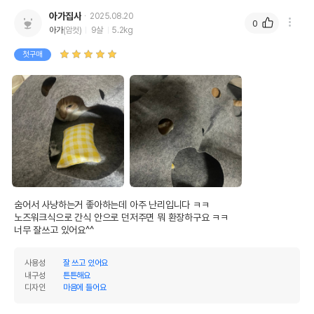
아가집사
2025.08.20
0
아가
(암컷)
9살
5.2kg
첫구매
숨어서 사냥하는거 좋아하는데 아주 난리입니다 ㅋㅋ

노즈워크식으로 간식 안으로 던저주면 뭐 환장하구요 ㅋㅋ

너무 잘쓰고 있어요^^
사용성
잘 쓰고 있어요
내구성
튼튼해요
디자인
마음에 들어요