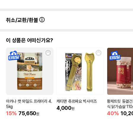
취소/교환/환불
이 상품은 어떠신가요?
아카나 캣 와일드 프레이리 4.
캐티맨 츄르짜요 빅사이즈
황제트릿 동결건
5kg
식 닭가슴살 110
4,000
원
15%
75,650
40%
10,2
원