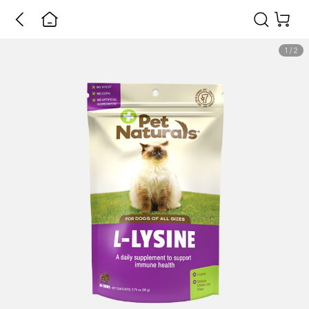
1
/
2