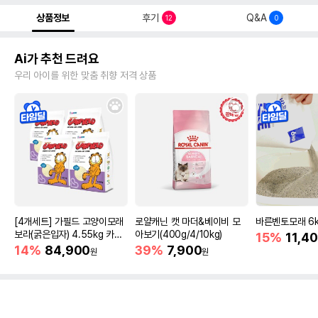
상품정보
후기
Q&A
12
0
Ai가 추천 드려요
우리 아이를 위한 맞춤 취향 저격 상품
[4개세트] 가필드 고양이모래
로얄캐닌 캣 마더&베이비 모
바른벤토모래 6
보라(굵은입자) 4.55kg 카사
아보기(400g/4/10kg)
15%
11,4
바모래
14%
84,900
39%
7,900
원
원