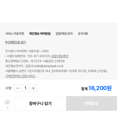
서비스 이용약관
개인정보 처리방침
입점/제휴 문의
공지사항
PC버전으로 보기
주식회사 어바웃펫
대표자명 : 나옥귀
사업자 등록번호 : 120-87-90035
사업자정보확인
통신판매업신고번호 : 제 2025-서울금천-2382호
개인정보관리자 : 김원규 hello@aboutpet.co.kr
서울특별시 금천구 가산디지털2로 144, 현대테라타워 가산DK 507호, 508호 (가산동)
구매안전(에스크로)서비스
© copyright (c) www.aboutpet.co.kr all rights reserved.
16,200
원
수량
합계
장바구니 담기
판매종료
찜