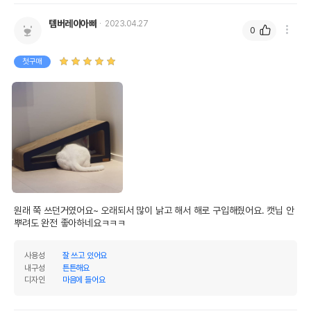
템버레이아빠
2023.04.27
0
첫구매
원래 쭉 쓰던거였어요~ 오래되서 많이 낡고 해서 해로 구입해줬어요. 캣닙 안
뿌려도 완전 좋아하네요ㅋㅋㅋ
사용성
잘 쓰고 있어요
내구성
튼튼해요
디자인
마음에 들어요