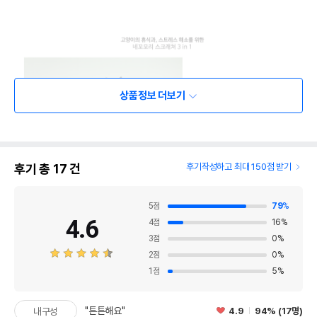
상품정보 더보기
후기 총
17
건
후기작성하고 최대 150점 받기
5
점
79
%
4.6
4
점
16
%
3
점
0
%
2
점
0
%
1
점
5
%
"튼튼해요"
4.9
94% (17명)
내구성