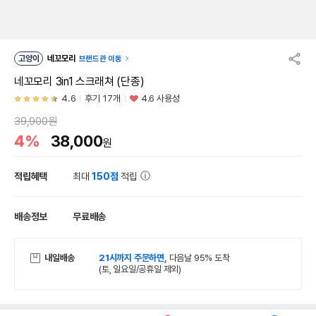
고양이
네꼬모리
브랜드관 이동
네꼬모리 3in1 스크래쳐 (단종)
4.6
후기 17개
4.6 사용성
39,900원
4%
38,000
원
적립혜택
최대
150점
적립
배송정보
무료배송
내일배송
21시까지 주문하면,
다음날 95% 도착
(토, 일요일/공휴일 제외)