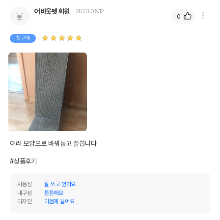
어바웃펫 회원
2023.05.12
0
첫구매
여러 모양으로 바꿔놓고 잘씁니다

#상품후기
사용성
잘 쓰고 있어요
내구성
튼튼해요
디자인
마음에 들어요