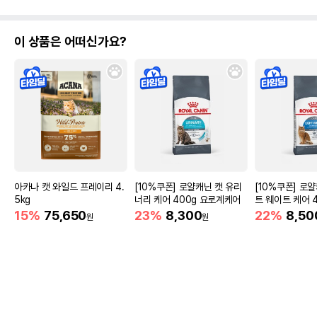
이 상품은 어떠신가요?
아카나 캣 와일드 프레이리 4.
[10%쿠폰] 로얄캐닌 캣 유리
[10%쿠폰] 로
5kg
너리 케어 400g 요로계케어
트 웨이트 케어 
리
15%
75,650
23%
8,300
22%
8,50
원
원