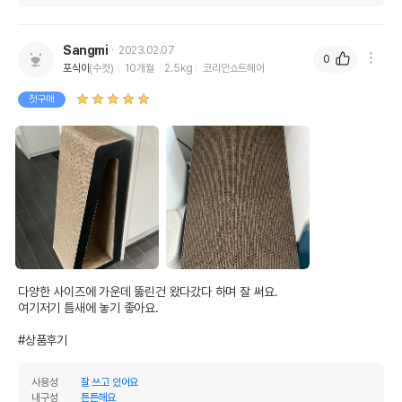
Sangmi
2023.02.07
0
포식이
(수컷)
10개월
2.5kg
코리안쇼트헤어
첫구매
다양한 사이즈에 가운데 뚫린건 왔다갔다 하며 잘 써요. 

여기저기 틈새에 놓기 좋아요. 

#상품후기
사용성
잘 쓰고 있어요
내구성
튼튼해요