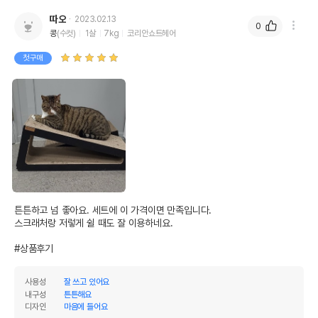
따오
2023.02.13
0
콩
(수컷)
1살
7kg
코리안쇼트헤어
첫구매
튼튼하고 넘 좋아요. 세트에 이 가격이면 만족입니다. 

스크래처랑 저렇게 쉴 때도 잘 이용하네요.

#상품후기
사용성
잘 쓰고 있어요
내구성
튼튼해요
디자인
마음에 들어요