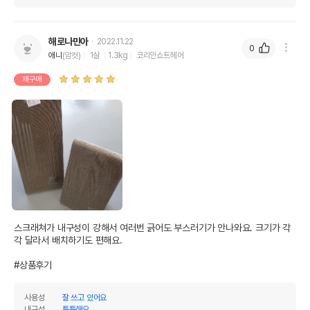
해로나민아
2022.11.22
0
애니
(암컷)
1살
1.3kg
코리안쇼트헤어
재구매
스크래쳐가 내구성이 강해서 여러번 긁어도 부스러기가 안나와요. 크기가 각
각 달라서 배치하기도 편해요.

#상품후기
사용성
잘 쓰고 있어요
내구성
튼튼해요