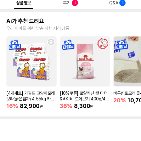
상품정보
후기
Q&A
17
3
Ai가 추천 드려요
우리 아이를 위한 맞춤 취향 저격 상품
[4개세트] 가필드 고양이모래
[10%쿠폰] 로얄캐닌 캣 마더
바른벤토모래 6
보라(굵은입자) 4.55kg 카사
&베이비 모아보기(400g/4/1
20%
10,7
바모래
0kg)
16%
82,900
36%
8,300
원
원