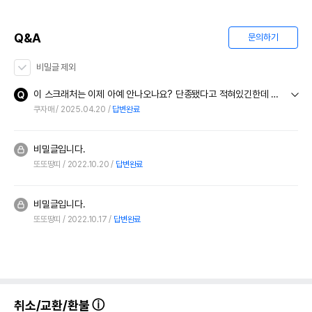
Q&A
문의하기
비밀글 제외
이 스크래처는 이제 아예 안나오나요? 단종됐다고 적혀있긴한데 혹시나 해서 문의합니다
쿠자매
2025.04.20
답변완료
비밀글입니다.
또또땅띠
2022.10.20
답변완료
비밀글입니다.
또또땅띠
2022.10.17
답변완료
취소/교환/환불