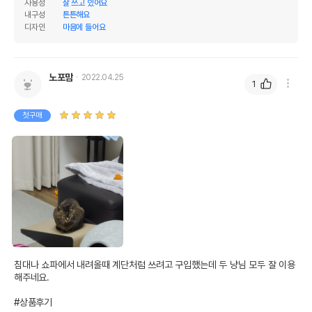
사용성
잘 쓰고 있어요
내구성
튼튼해요
디자인
마음에 들어요
상품 필수 정보
품명 및 모델명
네꼬모리 3in1 스크래쳐
노포맘
2022.04.25
1
법에 의한 인증,허가 등을
상세페이지 참조
받았음을 확인할수 있는
첫구매
경우 그에 대한 사항
제조국 또는 원산지
중국
제조자,수입품의 경우
(주)네꼬모리
수입자를 함께 표기
AS책임자와 전화번호
어바웃펫//1644-9601
또는 소비자상담 관련
전화번호
유통기한이 최소 2026.12.07이거나 그
침대나 쇼파에서 내려올때 계단처럼 쓰려고 구입했는데 두 냥님 모두 잘 이용
이후인 상품이 출고됩니다.
해주네요.

유통기한
단, 상품명에 유통기한 명시된 경우, 해당
유통기한을 따릅니다.
#상품후기