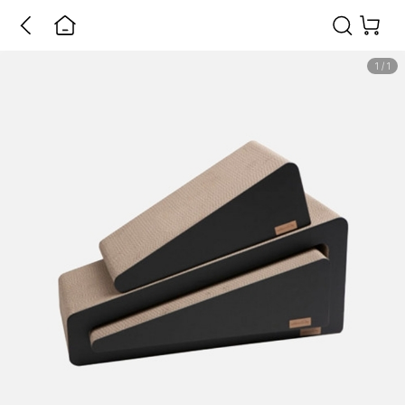
1
/
1