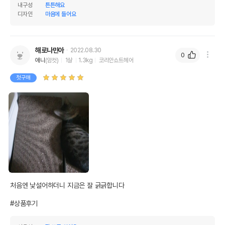
내구성
튼튼해요
디자인
마음에 들어요
해로나민아
2022.08.30
0
애니
(암컷)
1살
1.3kg
코리안쇼트헤어
첫구매
처음엔 낯설어하더니 지금은 잘 긁긁합니다

#상품후기