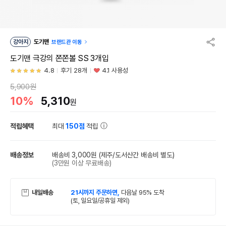
강아지
도기맨
브랜드관 이동
도기맨 극강의 쫀쫀볼 SS 3개입
4.8
후기 28개
4.1 사용성
5,900원
10%
5,310
원
적립혜택
최대
150점
적립
배송정보
배송비 3,000원
(제주/도서산간 배송비 별도)
(3만원 이상 무료배송)
내일배송
21시까지 주문하면,
다음날 95% 도착
(토, 일요일/공휴일 제외)