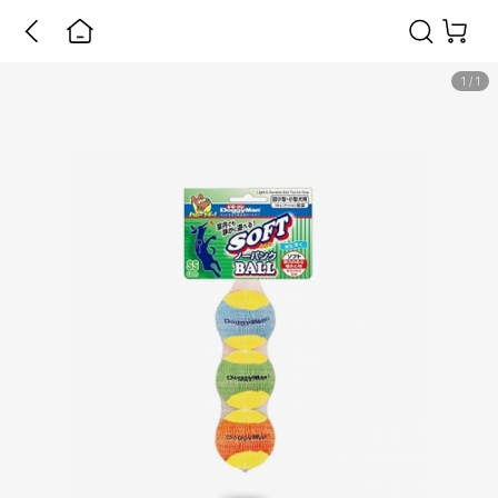
1
/
1