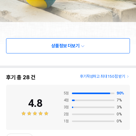
상품정보 더보기
후기 총
28
건
후기작성하고 최대 150점 받기
5
점
90
%
4.8
4
점
7
%
3
점
3
%
2
점
0
%
1
점
0
%