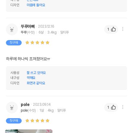
디자인
마음에 들어요
뚜루아빠
2023.12.16
1
뚜루
(수컷)
6살
3.4kg
말티푸
첫구매
하루에 하나씩 조져졌어요ㅠ
사용성
잘 쓰고 있어요
내구성
약해요
디자인
화면과 같아요
pole
2023.09.14
1
pole
(수컷)
1살
4kg
말티푸
첫구매