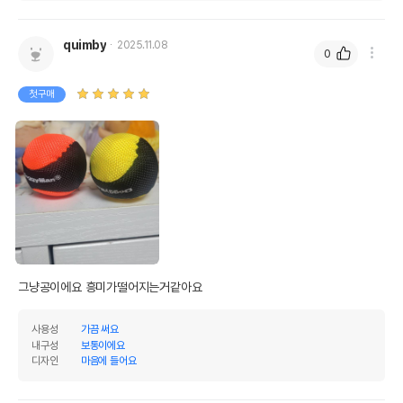
quimby
2025.11.08
0
첫구매
그냥공이에요 흥미가떨어지는거같아요
사용성
가끔 써요
내구성
보통이에요
디자인
마음에 들어요