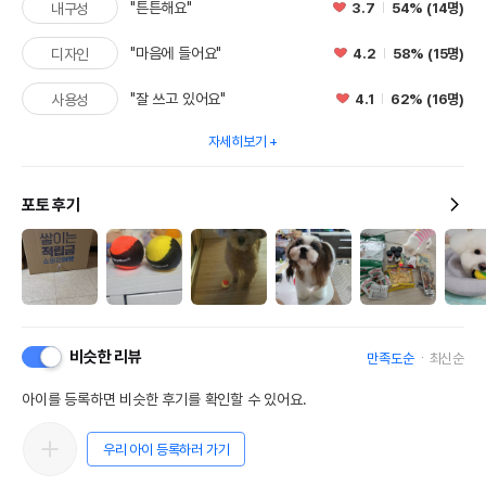
"튼튼해요"
3.7
54% (14명)
내구성
"마음에 들어요"
4.2
58% (15명)
디자인
"잘 쓰고 있어요"
4.1
62% (16명)
사용성
자세히보기
포토 후기
비슷한 리뷰
만족도순
최신순
아이를 등록하면 비슷한 후기를 확인할 수 있어요.
우리 아이 등록하러 가기