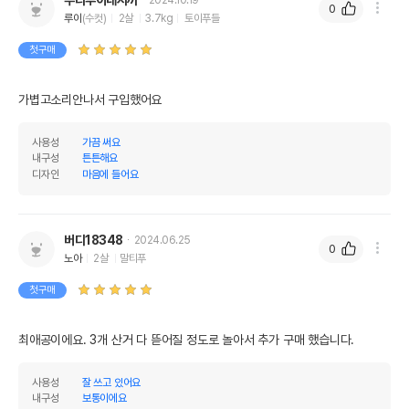
0
제조자,수입품의 경우
루이
(수컷)
2살
3.7kg
토이푸들
Doggy Man
수입자를 함께 표기
첫구매
AS책임자와 전화번호
어바웃펫//1644-9601
또는 소비자상담 관련
전화번호
가볍고소리안나서 구입했어요
유통기한이 최소 2026.12.06이거나 그
사용성
가끔 써요
이후인 상품이 출고됩니다.
유통기한
내구성
튼튼해요
단, 상품명에 유통기한 명시된 경우, 해당
디자인
마음에 들어요
유통기한을 따릅니다.
버디18348
2024.06.25
0
노아
2살
말티푸
첫구매
최애공이에요. 3개 산거 다 뜯어질 정도로 놀아서 추가 구매 했습니다.
사용성
잘 쓰고 있어요
내구성
보통이에요