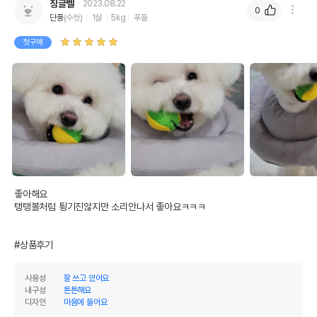
징글벨
2023.08.22
0
단풍
(수컷)
1살
5kg
푸들
첫구매
좋아해요

탱탱볼처럼 튕기진않지만 소리안나서 좋아요ㅋㅋㅋ

#상품후기
사용성
잘 쓰고 있어요
내구성
튼튼해요
디자인
마음에 들어요