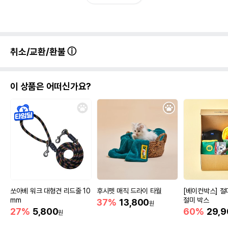
취소/교환/환불
이 상품은 어떠신가요?
쏘아베 워크 대형견 리드줄 10
후시펫 매직 드라이 타월
[베이컨박스] 절
mm
절미 박스
37%
13,800
원
27%
5,800
60%
29,9
원