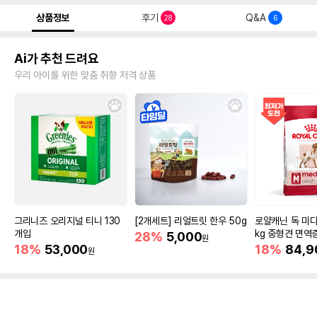
상품정보
후기
Q&A
28
6
Ai가 추천 드려요
우리 아이를 위한 맞춤 취향 저격 상품
그리니즈 오리지널 티니 130
[2개세트] 리얼트릿 한우 50g
로얄캐닌 독 미디
개입
kg 중형견 면역
28%
5,000
원
18%
53,000
18%
84,9
원