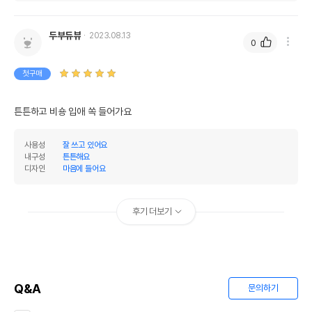
두부듀뷰
2023.08.13
0
첫구매
튼튼하고 비숑 입애 쏙 들어가요
사용성
잘 쓰고 있어요
내구성
튼튼해요
디자인
마음에 들어요
후기 더보기
Q&A
문의하기