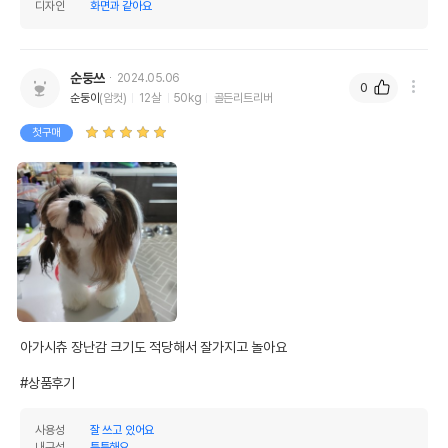
디자인
화면과 같아요
순둥쓰
2024.05.06
0
순둥이
(암컷)
12살
50kg
골든리트리버
첫구매
아가시츄 장난감 크기도 적당해서 잘가지고 놀아요

#상품후기
사용성
잘 쓰고 있어요
내구성
튼튼해요