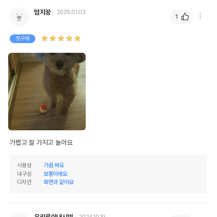
엄지꿍
2025.01.03
1
첫구매
상품 필수 정보
가볍고 잘 가지고 놀아요
품명 및 모델명
도기맨 극강의 쫀쫀볼 SS 3개입
사용성
가끔 써요
법에 의한 인증,허가 등을
내구성
보통이에요
상세페이지 참조
받았음을 확인할수 있는
디자인
화면과 같아요
경우 그에 대한 사항
제조국 또는 원산지
일본
우리루이내시끼
2024.10.19