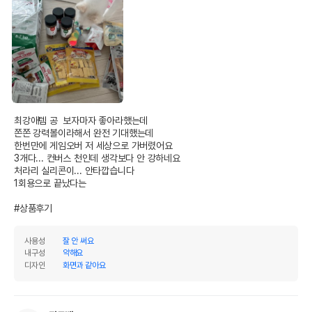
최강애템 공  보자마자 좋아라했는데

쫀쫀 강력볼이라해서 완전 기대했는데

한번만에 게임오버 저 세상으로 가버렸어요

3개다... 컨버스 천인데 생각보다 안 강하네요

처라리 실리콘이... 안타깝습니다 

1회용으로 끝났다는 

#상품후기
사용성
잘 안 써요
내구성
약해요
디자인
화면과 같아요