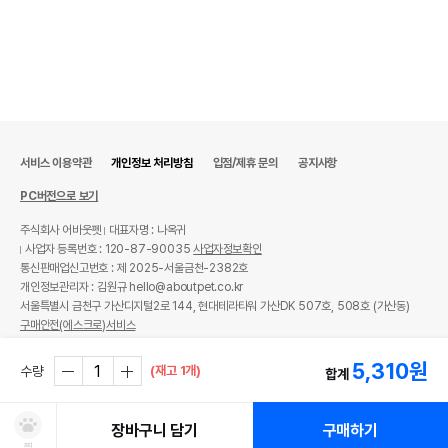
서비스 이용약관
개인정보 처리방침
입점/제휴 문의
공지사항
PC버전으로 보기
주식회사 어바웃펫
대표자명 : 나옥귀
사업자 등록번호 : 120-87-90035
사업자정보확인
통신판매업신고번호 : 제 2025-서울금천-2382호
개인정보관리자 : 김원규 hello@aboutpet.co.kr
서울특별시 금천구 가산디지털2로 144, 현대테라타워 가산DK 507호, 508호 (가산동)
구매안전(에스크로)서비스
© copyright (c) www.aboutpet.co.kr all rights reserved.
5,310
원
(재고 1개)
수량
합계
장바구니 담기
구매하기
찜