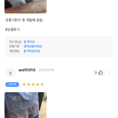
유통기한이 몇 개월째 같음.

영양정보
#상품후기
제품표기함량
수분제외함량
조단백질
35%
38.89%
맛(기호성)
잘 먹어요
유통기한
임박상품이에요
영양정보
잘 적혀있어요
조지방
18%
20%
조섬유질
3%
3.33%
wolf0916
2023.12.08
조회분
11%
12.22%
0
칼슘
0.8%
0.89%
첫구매
인
0.6%
0.67%
오메가3
0.4%
0.44%
오메가6
2.4%
2.67%
수분
10%