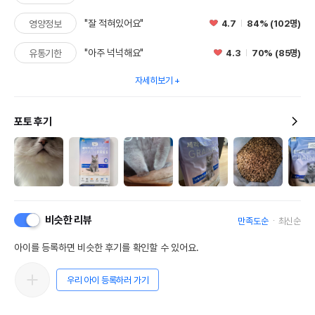
"잘 적혀있어요"
4.7
84% (102명)
영양정보
"아주 넉넉해요"
4.3
70% (85명)
유통기한
자세히보기
포토 후기
비슷한 리뷰
만족도순
최신순
아이를 등록하면 비슷한 후기를 확인할 수 있어요.
우리 아이 등록하러 가기