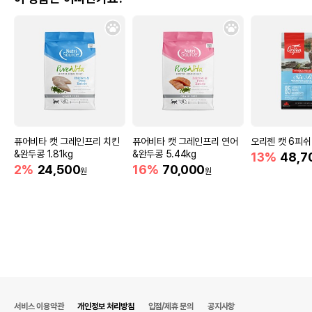
퓨어비타 캣 그레인프리 치킨
퓨어비타 캣 그레인프리 연어
오리젠 캣 6피쉬 
&완두콩 1.81kg
&완두콩 5.44kg
13%
48,7
2%
24,500
16%
70,000
원
원
서비스 이용약관
개인정보 처리방침
입점/제휴 문의
공지사항