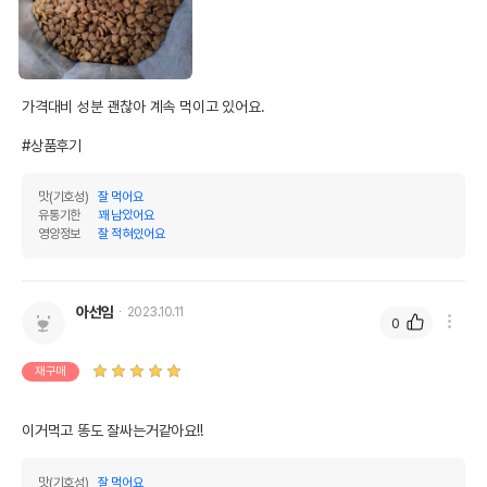
* 해당 정보는 브랜드사 사정에 의해 일부 변경될 수 있습니다.
상품 필수 정보
품명 및 모델명
세라피드 그레인프리 캣 헤어볼컨트롤 7kg
가격대비 성분 괜찮아 계속 먹이고 있어요.

법에 의한 인증,허가 등을
#상품후기
상세페이지 참조
받았음을 확인할수 있는
경우 그에 대한 사항
맛(기호성)
잘 먹어요
제조국 또는 원산지
대한민국
유통기한
꽤 남았어요
영양정보
잘 적혀있어요
제조자,수입품의 경우
대주산업
수입자를 함께 표기
아선임
AS책임자와 전화번호
2023.10.11
0
어바웃펫//1644-9601
또는 소비자상담 관련
전화번호
재구매
유통기한이 최소 2026.12.03이거나 그
이후인 상품이 출고됩니다.
유통기한
이거먹고 똥도 잘싸는거같아요!!
단, 상품명에 유통기한 명시된 경우, 해당
유통기한을 따릅니다.
맛(기호성)
잘 먹어요