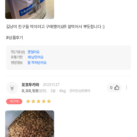
탄수화물
25.56%
비타민A 18,000IU/kg, 비타민D 1,000IU/kg,
기타성분
길냥이 친구들 먹이려고 구매했어요!!! 잘먹어서 뿌듯합니다 :)

비타민E 200IU/kg, 아연 100mg/kg
#상품후기
상세 정보
맛(기호성)
괜찮아요
유통기한
꽤 남았어요
닭고기,고구마분말,타피오카,렌틸콩,계유,참치분
영양정보
잘 적혀있어요
말,비트펄프,맥주효모,아마종실,소금,타우린,로
즈마리오일,차전자피,블루베리,사탕무,브로콜리,
파슬리,바나나,사과,오렌지,망고,딸기,DL-메치
오닌,킬레이트미네랄(철,구리,아연,셀레늄,망간,
원료구성
포호투카와
2023.11.27
코발트),염화칼륨,비타민보충제(비타민A,비타민
0
츄,호호,땅콩
(암컷)
2살
4kg
코리안쇼트헤어
D,비타민E,비타민K,티아민,리보플라빈,피리독
신,판토텐산,바이오틴,엽산,나이아신,비타민B1
재구매
2,비타민C),염화콜린,철,구리,아연,셀레늄,망간,
요오드,코발트
권장 연령
생후 3개월 이상
* 브랜드사에서 제공한 정보로 모든 책임은 브랜드사에 있습니다.