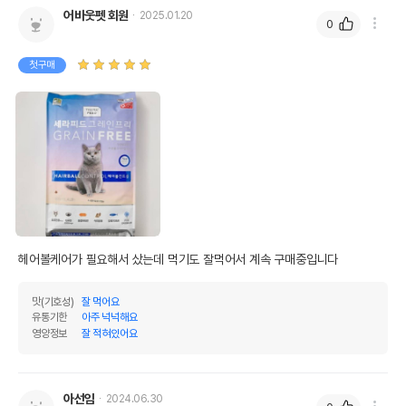
어바웃펫 회원
2025.01.20
0
첫구매
헤어볼케어가 필요해서 샀는데 먹기도 잘먹어서 계속 구매중입니다
맛(기호성)
잘 먹어요
유통기한
아주 넉넉해요
영양정보
잘 적혀있어요
아선임
2024.06.30