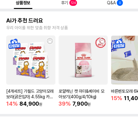
상품정보
후기
Q&A
124
0
Ai가 추천 드려요
우리 아이를 위한 맞춤 취향 저격 상품
[4개세트] 가필드 고양이모래
로얄캐닌 캣 마더&베이비 모
바른벤토모래 6
보라(굵은입자) 4.55kg 카사
아보기(400g/4/10kg)
15%
11,4
바모래
14%
84,900
39%
7,900
원
원