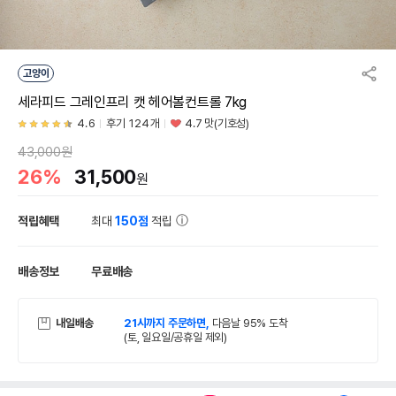
고양이
세라피드 그레인프리 캣 헤어볼컨트롤 7kg
4.6
후기 124개
4.7 맛(기호성)
43,000원
26%
31,500
원
적립혜택
최대
150점
적립
배송정보
무료배송
내일배송
21시까지 주문하면,
다음날 95% 도착
(토, 일요일/공휴일 제외)