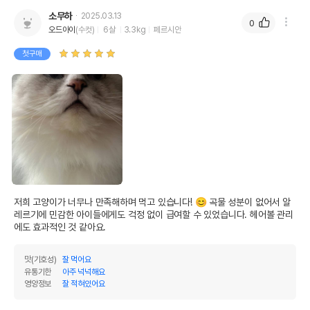
소무하
2025.03.13
0
오드아이
(수컷)
6살
3.3kg
페르시안
첫구매
저희 고양이가 너무나 만족해하며 먹고 있습니다! 😊 곡물 성분이 없어서 알
레르기에 민감한 아이들에게도 걱정 없이 급여할 수 있었습니다. 헤어볼 관리
에도 효과적인 것 같아요.
맛(기호성)
잘 먹어요
유통기한
아주 넉넉해요
영양정보
잘 적혀있어요