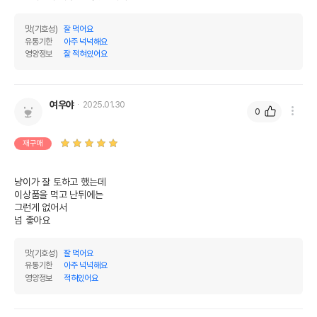
맛(기호성)
잘 먹어요
유통기한
아주 넉넉해요
영양정보
잘 적혀있어요
여우야
2025.01.30
0
재구매
냥이가 잘 토하고 했는데

이상품을 먹고 난뒤에는

그런게 없어서

넘 좋아요
맛(기호성)
잘 먹어요
유통기한
아주 넉넉해요
영양정보
적혀있어요