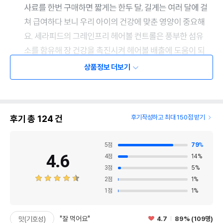
상품정보 더보기
후기 총
124
건
후기작성하고 최대 150점 받기
5
점
79
%
4.6
4
점
14
%
3
점
5
%
2
점
1
%
1
점
1
%
"잘 먹어요"
4.7
89% (109명)
맛(기호성)