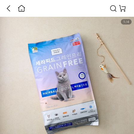
1
/
4