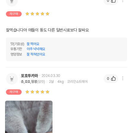
0
재구매
잘먹습니다아 애들이 똥도 다른 일반시료보다 잘싸요
맛(기호성)
잘 먹어요
유통기한
아주 넉넉해요
영양정보
잘 적혀있어요
포호투카와
2024.03.30
0
츄,호호,땅콩
(암컷)
2살
4kg
코리안쇼트헤어
재구매