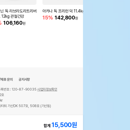
닌 독 라브라도리트리버
아카나 독 프리런 덕 11.4kg
아카나 독 프리런 덕 6
 12kg 관절건강
15%
142,800
15%
91,800
원
원
%
106,160
원
/제휴 문의
공지사항
록번호 : 120-87-90035
사업자정보확인
2호
kr
타워 가산DK 507호, 508호 (가산동)
ights reserved.
15,500
원
합계