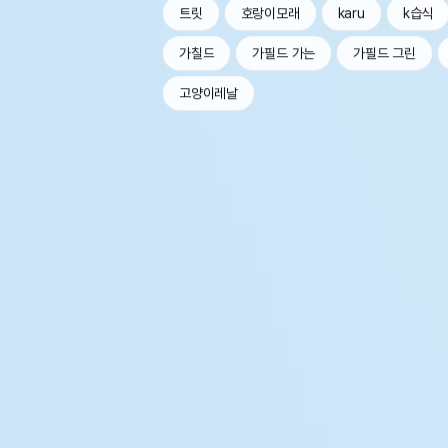
트릿
호랑이모래
karu
k습식
가칠드
가필드 가는
가필드 그린
고양이레날