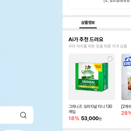
(토, 일요일/공휴일 
상품정보
Ai가 추천 드려요
우리 아이를 위한 맞춤 취향 저격 상품
그리니즈 오리지널 티니 130
[2개
개입
28
18%
53,000
원