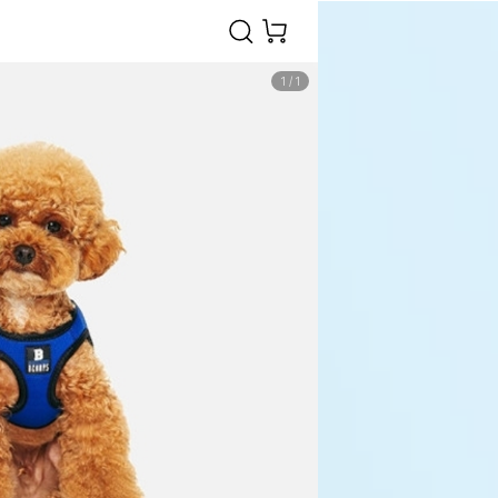
1
/
1