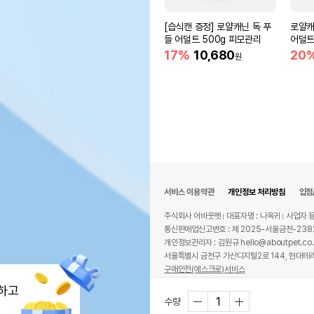
[습식캔 증정] 로얄캐닌 독 푸
로얄캐
들 어덜트 500g 피모관리
어덜트
17%
10,680
20
원
서비스 이용약관
개인정보 처리방침
입점
주식회사 어바웃펫
대표자명 : 나옥귀
사업자 등
통신판매업신고번호 : 제 2025-서울금천-238
개인정보관리자 : 김원규 hello@aboutpet.co.
서울특별시 금천구 가산디지털2로 144, 현대테라
구매안전(에스크로)서비스
© copyright (c) www.aboutpet.co.kr all r
하고
수량