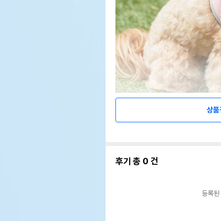
상품
후기 총
0
건
등록된