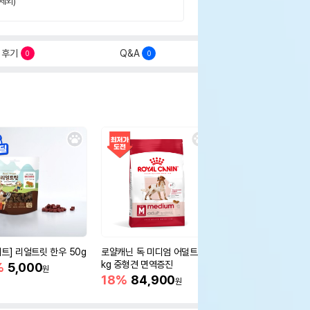
제외)
후기
Q&A
0
0
세트] 리얼트릿 한우 50g
로얄캐닌 독 미디엄 어덜트 10
오리젠 독 스몰브리드 4
kg 중형견 면역증진
%
5,000
15%
75,400
원
원
18%
84,900
원