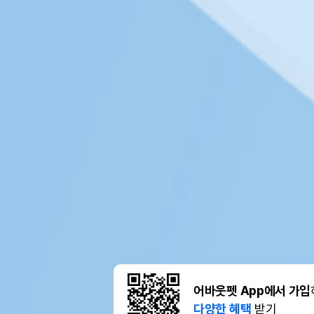
어바웃펫 App에서 가입
다양한 혜택
받기