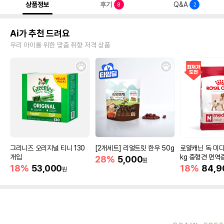
상품정보
후기
Q&A
8
2
Ai가 추천 드려요
우리 아이를 위한 맞춤 취향 저격 상품
그리니즈 오리지널 티니 130
[2개세트] 리얼트릿 한우 50g
로얄캐닌 독 미디
개입
kg 중형견 면역
28%
5,000
원
18%
53,000
18%
84,9
원