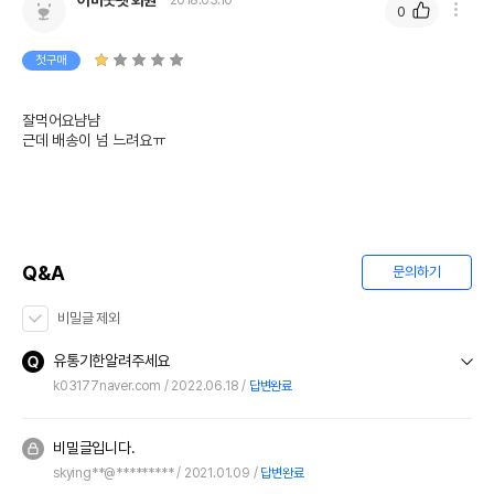
어바웃펫 회원
2018.03.10
0
첫구매
잘먹어요냠냠

근데 배송이 넘 느려요ㅠ
Q&A
문의하기
비밀글 제외
유통기한알려주세요
k03177naver.com
2022.06.18
답변완료
비밀글입니다.
skying**@*********
2021.01.09
답변완료