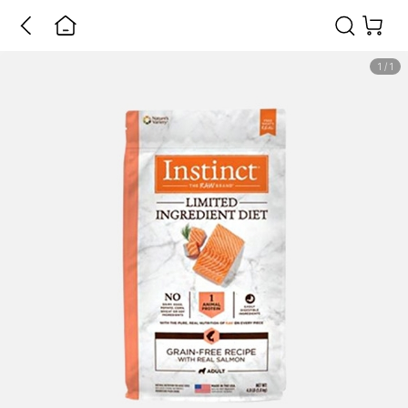
1
/
1