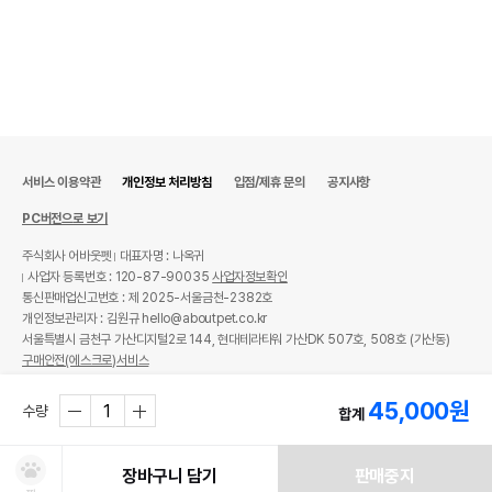
서비스 이용약관
개인정보 처리방침
입점/제휴 문의
공지사항
PC버전으로 보기
주식회사 어바웃펫
대표자명 : 나옥귀
사업자 등록번호 : 120-87-90035
사업자정보확인
통신판매업신고번호 : 제 2025-서울금천-2382호
개인정보관리자 : 김원규 hello@aboutpet.co.kr
서울특별시 금천구 가산디지털2로 144, 현대테라타워 가산DK 507호, 508호 (가산동)
구매안전(에스크로)서비스
© copyright (c) www.aboutpet.co.kr all rights reserved.
45,000
원
수량
합계
장바구니 담기
판매중지