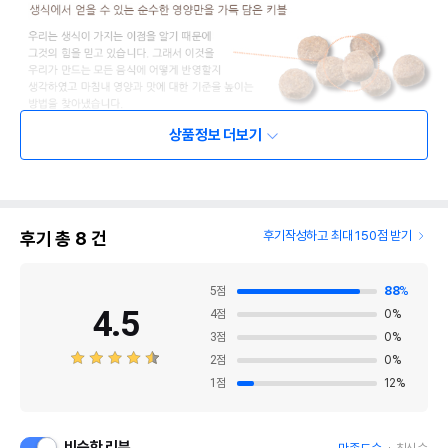
상품정보 더보기
후기 총
8
건
후기작성하고 최대 150점 받기
5
점
88
%
4.5
4
점
0
%
3
점
0
%
2
점
0
%
1
점
12
%
상품 필수 정보
비슷한 리뷰