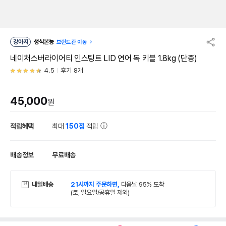
강아지
생식본능
브랜드관 이동
네이처스버라이어티 인스팅트 LID 연어 독 키블 1.8kg (단종)
4.5
후기 8개
45,000
원
적립혜택
최대
150점
적립
배송정보
무료배송
내일배송
21시까지 주문하면,
다음날 95% 도착
(토, 일요일/공휴일 제외)