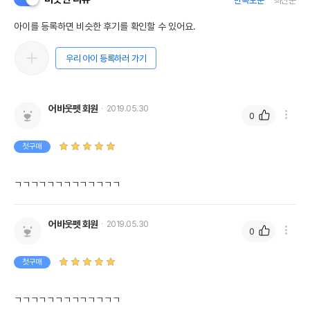
만족도순
최신순
네이처스버라이어티 인스팅트 LID 연어 독
품명 및 모델명
1.8kg
아이를 등록하면 비슷한 후기를 확인할 수 있어요.
법에 의한 인증,허가 등을
우리 아이 등록하러 가기
상세페이지 참조
받았음을 확인할수 있는
경우 그에 대한 사항
제조국 또는 원산지
미국
어바웃펫 회원
2019.05.30
0
제조자,수입품의 경우
Nature's Variety/네이처스버라이어티
수입자를 함께 표기
첫구매
AS책임자와 전화번호
어바웃펫//1644-9601
또는 소비자상담 관련
전화번호
ㄱㄱㄱㄱㄱㄱㄱㄱㄱㄱㄱㄱㄱ
유통기한이 최소 2026.12.05이거나 그
이후인 상품이 출고됩니다.
어바웃펫 회원
2019.05.30
유통기한
0
단, 상품명에 유통기한 명시된 경우, 해당
유통기한을 따릅니다.
첫구매
ㄱㄱㄱㄱㄱㄱㄱㄱㄱㄱㄱㄱㄱ