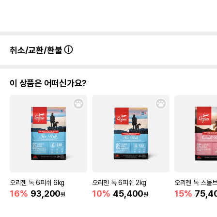
취소/교환/환불
이 상품은 어떠신가요?
오리젠 독 6피쉬 6kg
오리젠 독 6피쉬 2kg
오리젠 독 스몰브
16%
93,200
10%
45,400
15%
75,4
원
원