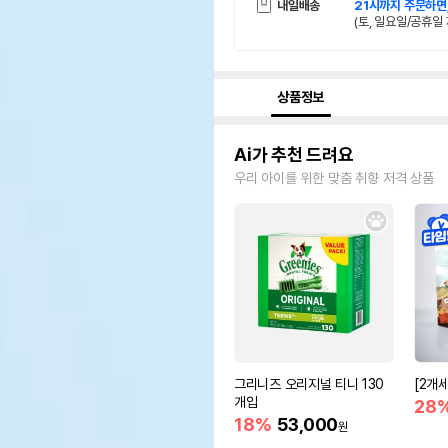
내일배송
21시까지 주문하면
(토, 일요일/공휴일 
상품정보
Ai가 추천 드려요
우리 아이를 위한 맞춤 취향 저격 상품
그리니즈 오리지널 티니 130
[2개
개입
28
18%
53,000
원