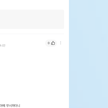
0
라니안
아예 무시하더니
