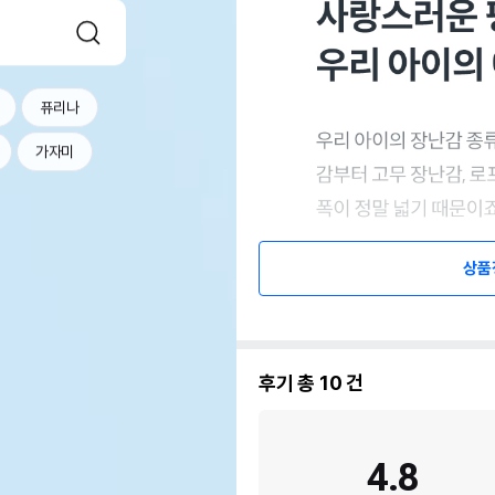
퓨리나
가자미
상품
후기 총
10
건
4.8