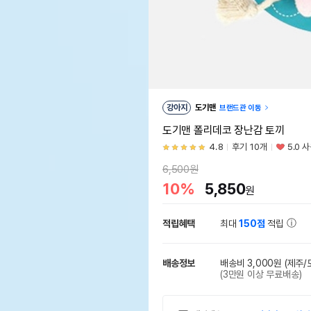
강아지
도기맨
브랜드관 이동
도기맨 폴리데코 장난감 토끼
4.8
후기 10개
5.0 
6,500원
10%
5,850
원
적립혜택
최대
150점
적립
배송정보
배송비 3,000원
(제주/
(3만원 이상 무료배송)