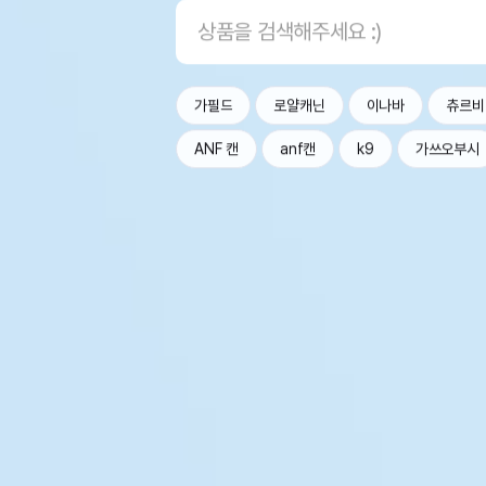
가필드
로얄캐닌
이나바
츄르비
ANF 캔
anf캔
k9
가쓰오부시