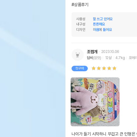
#상품후기
사용성
잘 쓰고 있어요
내구성
튼튼해요
디자인
마음에 들어요
조쩝개
2023.10.06
담비
(암컷)
12살
4.7kg
포메
첫구매
나이가 들기 시작하니 무겁고 큰 인형은 