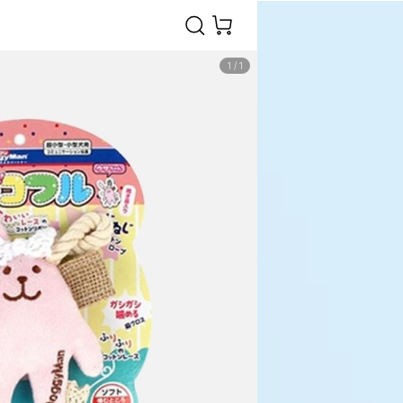
1
/
1