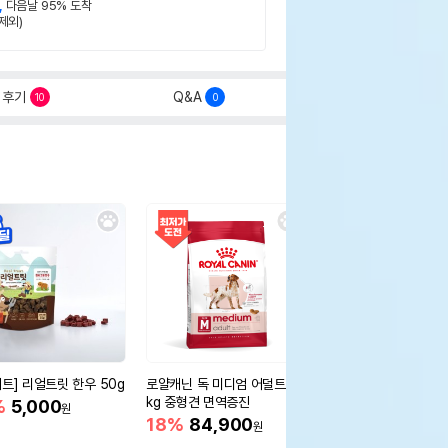
,
다음날 95% 도착
제외)
후기
Q&A
10
0
세트] 리얼트릿 한우 50g
로얄캐닌 독 미디엄 어덜트 10
오리젠 독 스몰브리드 4
kg 중형견 면역증진
%
5,000
15%
75,400
원
원
18%
84,900
원