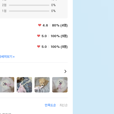
2
점
0
%
1
점
0
%
4.6
80% (4명)
5.0
100% (5명)
5.0
100% (5명)
자세히보기
만족도순
최신순