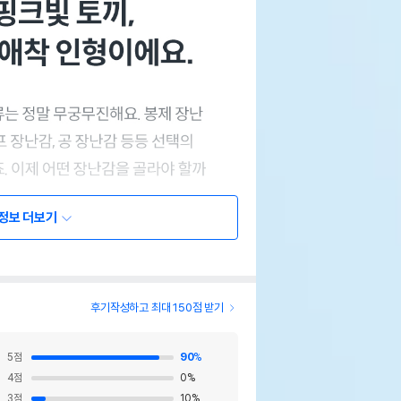
정보 더보기
후기작성하고 최대 150점 받기
5
점
90
%
4
점
0
%
3
점
10
%