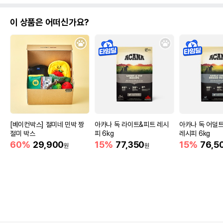
이 상품은 어떠신가요?
[베이컨박스] 절미네 민박 짱
아카나 독 라이트&피트 레시
아카나 독 어덜
절미 박스
피 6kg
레시피 6kg
60%
29,900
15%
77,350
15%
76,5
원
원