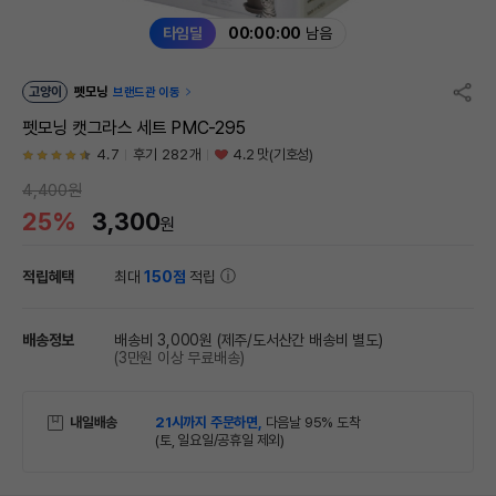
타임딜
00:00:00
남음
고양이
펫모닝
브랜드관 이동
펫모닝 캣그라스 세트 PMC-295
4.7
후기 282개
4.2 맛(기호성)
4,400원
25%
3,300
원
적립혜택
최대
150점
적립
배송정보
배송비 3,000원
(제주/도서산간 배송비 별도)
(3만원 이상 무료배송)
내일배송
21시까지 주문하면,
다음날 95% 도착
(토, 일요일/공휴일 제외)