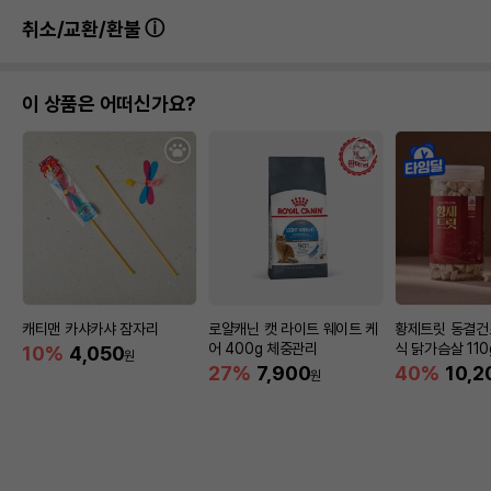
취소/교환/환불
이 상품은 어떠신가요?
캐티맨 카샤카샤 잠자리
로얄캐닌 캣 라이트 웨이트 케
황제트릿 동결건
어 400g 체중관리
식 닭가슴살 110
10%
4,050
원
27%
7,900
40%
10,2
원