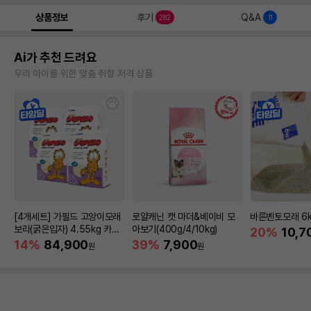
상품정보
후기
Q&A
282
11
Ai가 추천 드려요
우리 아이를 위한 맞춤 취향 저격 상품
[4개세트] 가필드 고양이모래
로얄캐닌 캣 마더&베이비 모
바른벤토모래 6
보라(굵은입자) 4.55kg 카사
아보기(400g/4/10kg)
20%
10,7
바모래
14%
84,900
39%
7,900
원
원