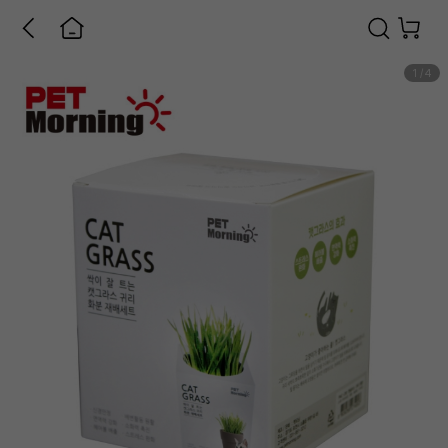
1
/
4