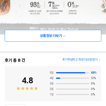
상품정보 더보기
후기 총
8
건
후기작성하고 최대 150점 받기
5
점
88
%
4.8
4
점
12
%
3
점
0
%
2
점
0
%
1
점
0
%