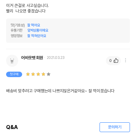
이거 큰걸로 사고싶습니다.

빨리  나오면 좋겠습니다
맛(기호성)
잘 먹어요
유통기한
임박상품이에요
영양정보
잘 적혀있어요
어바웃펫 회원
2021.03.23
0
첫구매
배송비 맞추려고 구매했는데 나쁘지않은거같아요~ 잘 먹이겠습니다
Q&A
문의하기