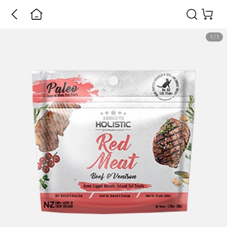
1
/
1