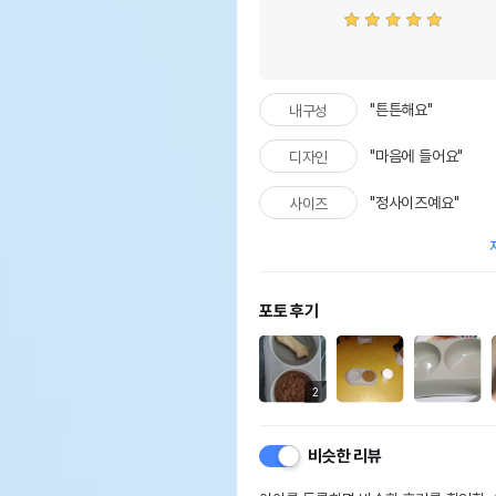
"튼튼해요"
내구성
"마음에 들어요"
디자인
"정사이즈예요"
사이즈
포토 후기
2
비슷한 리뷰