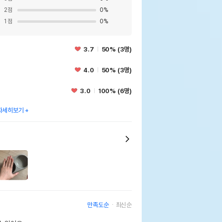
2
점
0
%
1
점
0
%
3.7
50% (3명)
4.0
50% (3명)
3.0
100% (6명)
자세히보기
만족도순
최신순