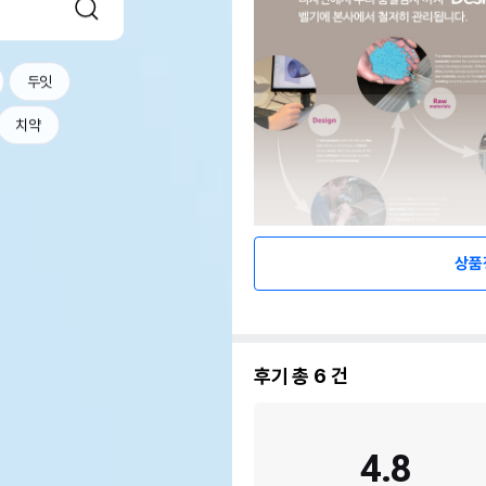
두잇
치약
상품
후기 총
6
건
4.8