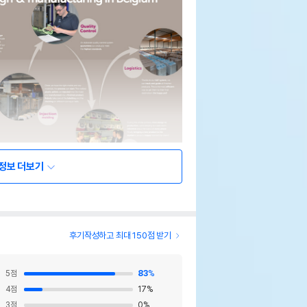
정보 더보기
후기작성하고 최대 150점 받기
5
점
83
%
4
점
17
%
3
점
0
%