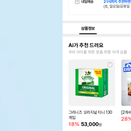
내일배송
21시까지 주문하면
(토, 일요일/공휴일 
상품정보
Ai가 추천 드려요
우리 아이를 위한 맞춤 취향 저격 상품
그리니즈 오리지널 티니 130
[2개
개입
28
18%
53,000
원