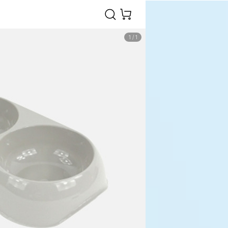
1
/
1