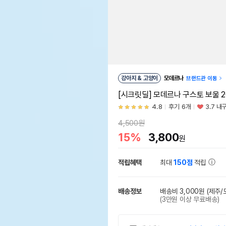
강아지 & 고양이
모데르나
브랜드관 이동
[시크릿딜] 모데르나 구스토 보울 2
4.8
후기 6개
3.7 내
4,500원
15%
3,800
원
적립혜택
최대
150점
적립
배송정보
배송비 3,000원
(제주/
(3만원 이상 무료배송)