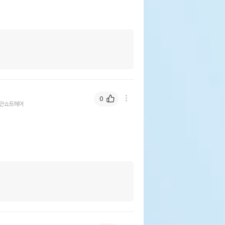
0
안쇼트헤어