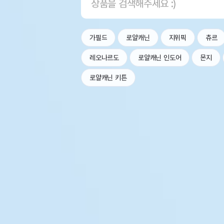
가필드
로얄캐닌
지위픽
츄르
레오나르도
로얄캐닌 인도어
몬지
로얄캐닌 키튼