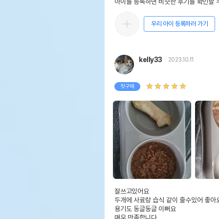
아이를 등록하면 비슷한 후기를 확인할 수
우리 아이 등록하러 가기
kelly33
2023.10.11
첫구매
잘쓰고있어요

두개에 사료랑 습식 같이 줄수있어 좋아요
용기도 동글동글 이뻐요

매우 만족합니다
