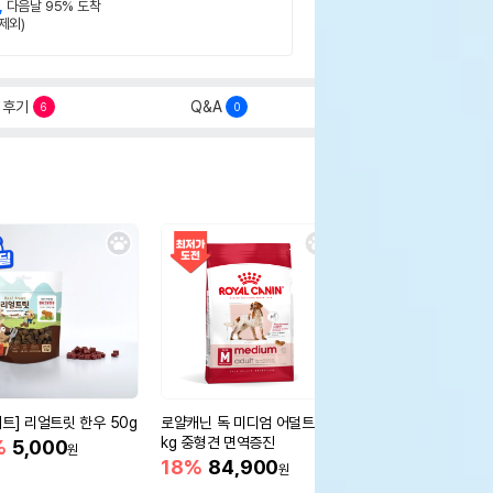
,
다음날 95% 도착
제외)
후기
Q&A
6
0
세트] 리얼트릿 한우 50g
로얄캐닌 독 미디엄 어덜트 10
오리젠 독 스몰브리드 4
kg 중형견 면역증진
%
5,000
15%
75,400
원
원
18%
84,900
원