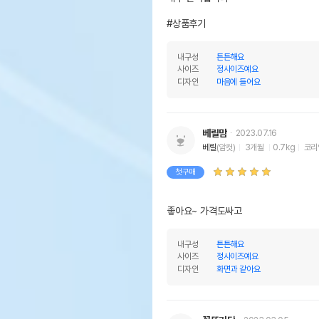
#상품후기
내구성
튼튼해요
사이즈
정사이즈예요
디자인
마음에 들어요
베릴맘
2023.07.16
베릴
(암컷)
3개월
0.7kg
코리
첫구매
좋아요~ 가격도싸고
내구성
튼튼해요
사이즈
정사이즈예요
디자인
화면과 같아요