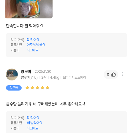
만족합니다 잘 먹어줘요
맛(기호성)
잘 먹어요
유통기한
아주 넉넉해요
가성비
최고에요
양루미
2025.11.30
0
양루미
(암컷)
2살
4.4kg
브리티시쇼트헤어
첫구매
급수량 늘리기 위해 구매해봤는데 너무 좋아해요~!
맛(기호성)
잘 먹어요
유통기한
꽤 남았어요
가성비
최고에요