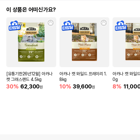
이 상품은 어떠신가요?
[유통기한26년12월] 아카나
아카나 캣 와일드 프레이리 1.
아카나 캣 와일드
캣 그래스랜드 4.5kg
8kg
0g
30%
62,300
10%
39,600
8%
11,00
원
원