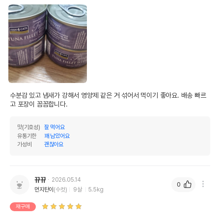
수분감 있고 냄새가 강해서 영양제 같은 거 섞어서 먹이기 좋아요. 배송 빠르
고 포장이 꼼꼼합니다.
맛(기호성)
잘 먹어요
유통기한
꽤 남았어요
가성비
괜찮아요
뀨뀨
2026.05.14
0
먼지탄이
(수컷)
9살
5.5kg
재구매