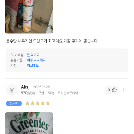
음수량 채우기엔 드링크가 최고예요 가끔 주기에 좋습니다 
맛(기호성)
잘 먹어요
유통기한
아주 넉넉해요
가성비
최고에요
Aksj
2025.12.28
0
또또
(암컷)
7살
5kg
코리안쇼트헤어
첫구매