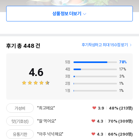
상품정보 더보기
후기 총
448
건
후기작성하고 최대 150점 받기
5
점
78
%
4.6
4
점
17
%
3
점
3
%
2
점
1
%
1
점
1
%
"최고에요"
3.9
48% (213명)
가성비
"잘 먹어요"
4.3
70% (309명)
맛(기호성)
"아주 넉넉해요"
4.3
66% (290명)
유통기한