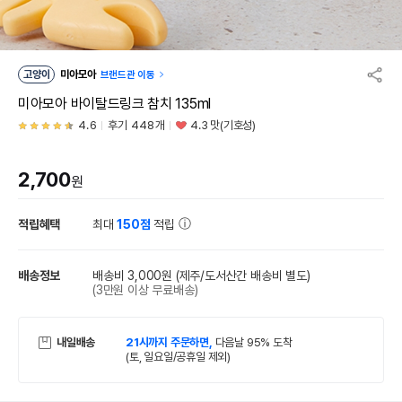
고양이
미아모아
브랜드관 이동
미아모아 바이탈드링크 참치 135ml
4.6
후기 448개
4.3 맛(기호성)
2,700
원
적립혜택
최대
150점
적립
배송정보
배송비 3,000원
(제주/도서산간 배송비 별도)
(3만원 이상 무료배송)
내일배송
21시까지 주문하면,
다음날 95% 도착
(토, 일요일/공휴일 제외)