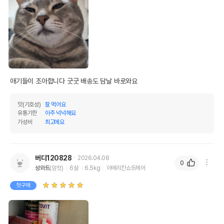
애기들이 조아합니다 굿굿 배송도 담날 바로와요
맛(기호성)
잘 먹어요
유통기한
아주 넉넉해요
가성비
최고에요
버디120828
2026.04.08
0
성와트
(암컷)
6살
6.5kg
아메리칸쇼트헤어
첫구매