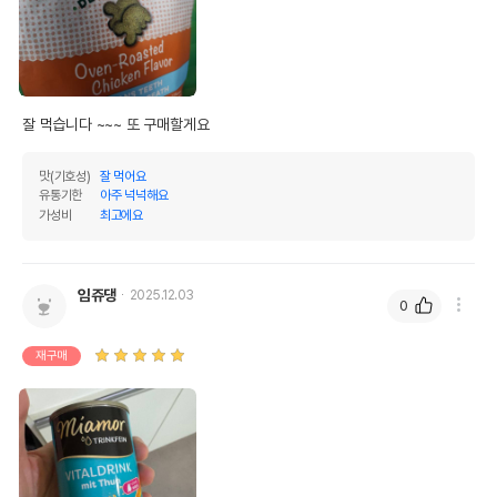
잘 먹습니다 ~~~ 또 구매할게요
맛(기호성)
잘 먹어요
유통기한
아주 넉넉해요
가성비
최고에요
임쥬댕
2025.12.03
0
재구매