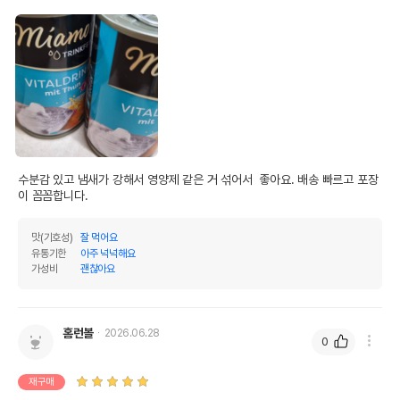
수분감 있고 냄새가 강해서 영양제 같은 거 섞어서  좋아요. 배송 빠르고 포장
이 꼼꼼합니다.
맛(기호성)
잘 먹어요
유통기한
아주 넉넉해요
가성비
괜찮아요
홈런볼
2026.06.28
0
재구매