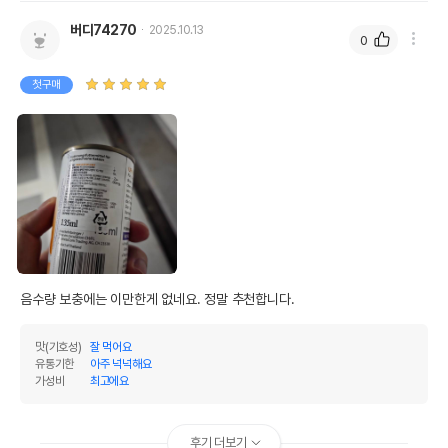
버디74270
2025.10.13
0
첫구매
음수량 보충에는 이만한게 없네요. 정말 추천합니다.
맛(기호성)
잘 먹어요
유통기한
아주 넉넉해요
가성비
최고에요
후기 더보기