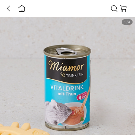
1
/
4