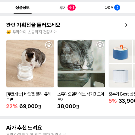
상품정보
후기
Q&A
448
2
관련 기획전을 둘러보세요
🐱 우리아이 스물까지 건강하개
[무료배송] 바램펫 웰리 유리
스튜디오얼라이브 식기3 모아
정수기 Best 상
수반
보기
5%
33,90
22%
69,000
38,000
원
원
Ai가 추천 드려요
우리 아이를 위한 맞춤 취향 저격 상품