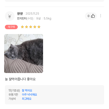
뀨뀨
2025.11.25
0
먼지탄이
(수컷)
9살
5.5kg
재구매
늘 잘먹어줍니다 좋아요
맛(기호성)
잘 먹어요
유통기한
아주 넉넉해요
가성비
최고에요