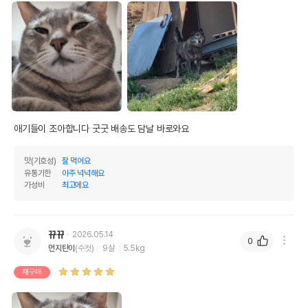
애기들이 조아합니다 굿굿 배송도 담날 바로와요
맛(기호성)
잘 먹어요
유통기한
아주 넉넉해요
가성비
최고에요
뀨뀨
2026.05.14
0
먼지탄이
(수컷)
9살
5.5kg
재구매