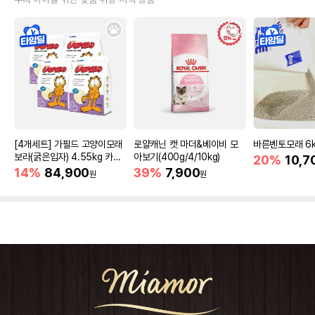
[4개세트] 가필드 고양이모래
로얄캐닌 캣 마더&베이비 모
바른벤토모래 6
보라(굵은입자) 4.55kg 카사
아보기(400g/4/10kg)
20%
10,7
바모래
14%
84,900
39%
7,900
원
원