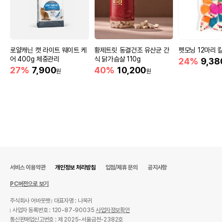
로얄캐닌 캣 라이트 웨이트 케
황제트릿 동결건조 유산균 간
펫모닝 12마리 
어 400g 체중관리
식 닭가슴살 110g
24%
9,38
27%
7,900
40%
10,200
원
원
서비스 이용약관
개인정보 처리방침
입점/제휴 문의
공지사항
PC버전으로 보기
주식회사 어바웃펫
대표자명 : 나옥귀
사업자 등록번호 : 120-87-90035
사업자정보확인
통신판매업신고번호 : 제 2025-서울금천-2382호