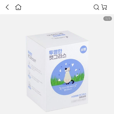
1
/
1