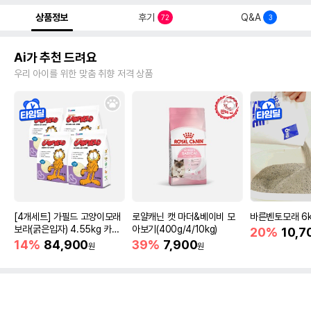
상품정보
후기
Q&A
72
3
Ai가 추천 드려요
우리 아이를 위한 맞춤 취향 저격 상품
[4개세트] 가필드 고양이모래
로얄캐닌 캣 마더&베이비 모
바른벤토모래 6
보라(굵은입자) 4.55kg 카사
아보기(400g/4/10kg)
20%
10,7
바모래
14%
84,900
39%
7,900
원
원