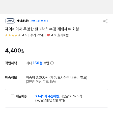
고양이
제이네이처
브랜드관 이동
제이네이처 투명한 캣그라스 수경 재배세트 소형
4.5
후기 72개
4.0 맛(기호성)
4,400
원
적립혜택
최대
150점
적립
배송정보
배송비 3,000원
(제주/도서산간 배송비 별도)
(3만원 이상 무료배송)
내일배송
21시까지 주문하면,
다음날 95% 도착
(토, 일요일/공휴일 제외)