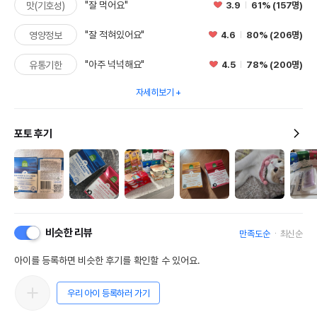
"잘 먹어요"
3.9
61% (157명)
맛(기호성)
"잘 적혀있어요"
4.6
80% (206명)
영양정보
"아주 넉넉해요"
4.5
78% (200명)
유통기한
자세히보기
포토 후기
비슷한 리뷰
만족도순
최신순
아이를 등록하면 비슷한 후기를 확인할 수 있어요.
우리 아이 등록하러 가기