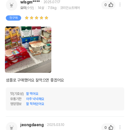
wlsgm****
2025.07.17
0
요미
(수컷)
14살
7.5kg
코리안쇼트헤어
첫구매
샘플로 구매했어요 잘먹으면 좋겠어요
맛(기호성)
잘 먹어요
유통기한
아주 넉넉해요
영양정보
잘 적혀있어요
jeongdaeng
2025.03.10
0