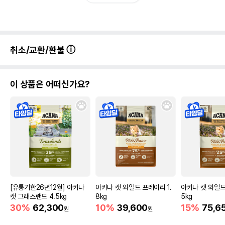
취소/교환/환불
이 상품은 어떠신가요?
[유통기한26년12월] 아카나
아카나 캣 와일드 프레이리 1.
아카나 캣 와일드
캣 그래스랜드 4.5kg
8kg
5kg
30%
62,300
10%
39,600
15%
75,6
원
원