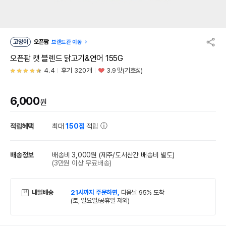
고양이
오픈팜
브랜드관 이동
오픈팜 캣 블렌드 닭고기&연어 155G
4.4
후기 320개
3.9 맛(기호성)
6,000
원
적립혜택
최대
150점
적립
배송정보
배송비 3,000원
(제주/도서산간 배송비 별도)
(3만원 이상 무료배송)
내일배송
21시까지 주문하면,
다음날 95% 도착
(토, 일요일/공휴일 제외)