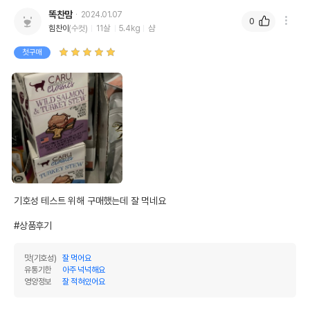
똑찬맘
2024.01.07
0
힘찬이
(수컷)
11살
5.4kg
샴
첫구매
기호성 테스트 위해 구매했는데 잘 먹네요

#상품후기
맛(기호성)
잘 먹어요
유통기한
아주 넉넉해요
영양정보
잘 적혀있어요