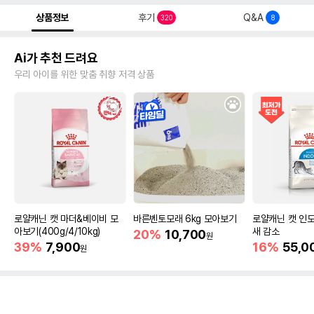
상품정보
후기
Q&A
320
8
Ai가 추천 드려요
우리 아이를 위한 맞춤 취향 저격 상품
로얄캐닌 캣 마더&베이비 모
바른벤토모래 6kg 모아보기
로얄캐닌 캣 인도
아보기(400g/4/10kg)
새 감소
20%
10,700
원
39%
7,900
16%
55,0
원