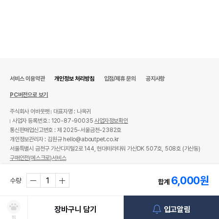
서비스 이용약관
개인정보 처리방침
입점/제휴 문의
공지사항
PC버전으로 보기
주식회사 어바웃펫
대표자명 : 나옥귀
사업자 등록번호 : 120-87-90035
사업자정보확인
통신판매업신고번호 : 제 2025-서울금천-2382호
개인정보관리자 : 김원규 hello@aboutpet.co.kr
서울특별시 금천구 가산디지털2로 144, 현대테라타워 가산DK 507호, 508호 (가산동)
구매안전(에스크로)서비스
© copyright (c) www.aboutpet.co.kr all rights reserved.
6,000
원
수량
합계
장바구니 담기
입고알림
찜