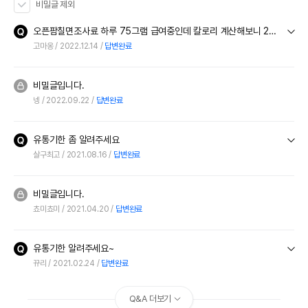
비밀글 제외
오픈팜칠면조사료 하루 75그램 급여중인데 칼로리 계산해보니 288칼로리네요 이제품 288칼로리 맞추려니 하루 두팩이상 먹여야하는데 제 계산이 맞나요 4키로한팩이라고밖에 안적혀있어서
고마옹
2022.12.14
답변완료
비밀글입니다.
넹
2022.09.22
답변완료
유통기한 좀 알려주세요
살구최고
2021.08.16
답변완료
비밀글입니다.
쵸미쵸미
2021.04.20
답변완료
유통기한 알려주세요~
뀨리
2021.02.24
답변완료
Q&A 더보기