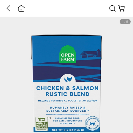
1
/
6