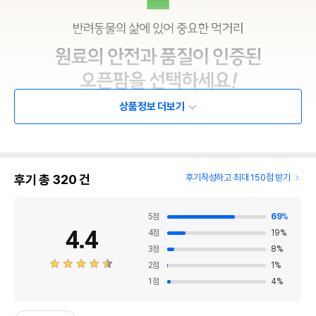
상품정보 더보기
후기 총
320
건
후기작성하고 최대 150점 받기
5
점
69
%
4.4
4
점
19
%
3
점
8
%
2
점
1
%
1
점
4
%