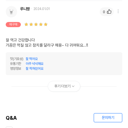
루니짱
2024.01.01
0
재구매
잘 먹고 건강합니다

가끔은 먹질 않고 참치를 달라구 해용~ 다 귀여워요...!!
맛(기호성)
잘 먹어요
유통기한
아주 넉넉해요
영양정보
잘 적혀있어요
후기 더보기
Q&A
문의하기