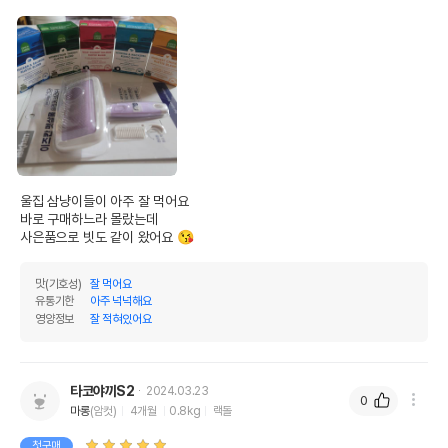
울집 삼냥이들이 아주 잘 먹어요

바로 구매하느라 몰랐는데

사은품으로 빗도 같이 왔어요 😘
맛(기호성)
잘 먹어요
유통기한
아주 넉넉해요
영양정보
잘 적혀있어요
타코야끼S2
2024.03.23
0
마롱
(암컷)
4개월
0.8kg
랙돌
첫구매