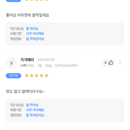
좋아요 아이한테 잘먹일게요
맛(기호성)
잘 먹어요
유통기한
아주 넉넉해요
영양정보
잘 적혀있어요
가가메리
2024.01.30
0
나무
(수컷)
1살
5kg
브리티시쇼트헤어
첫구매
양도 많고 잘먹더라구요~
맛(기호성)
잘 먹어요
유통기한
아주 넉넉해요
영양정보
잘 적혀있어요