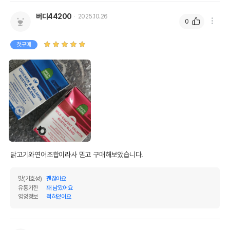
버디44200
2025.10.26
0
첫구매
닭고기와연어조합이라사 믿고 구매해보았습니다.
맛(기호성)
괜찮아요
유통기한
꽤 남았어요
영양정보
적혀있어요