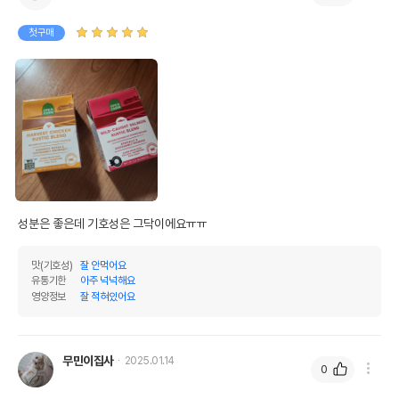
첫구매
성분은 좋은데 기호성은 그닥이에요ㅠㅠ
맛(기호성)
잘 안먹어요
유통기한
아주 넉넉해요
영양정보
잘 적혀있어요
무민이집사
2025.01.14
0