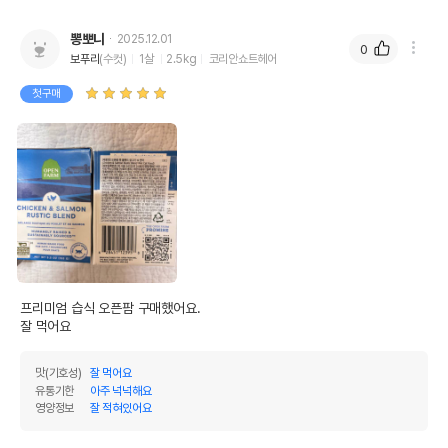
뽕뽀니
2025.12.01
0
보푸리
(수컷)
1살
2.5kg
코리안쇼트헤어
첫구매
프리미엄 습식 오픈팜 구매했어요.

잘 먹어요
맛(기호성)
잘 먹어요
유통기한
아주 넉넉해요
영양정보
잘 적혀있어요