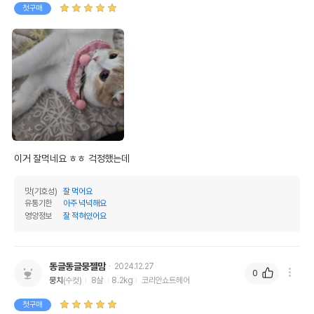
첫구매
이거 잘먹네요 ㅎㅎ 걱정했는데
맛(기호성)
잘 먹어요
유통기한
아주 넉넉해요
영양정보
잘 적혀있어요
동글동글뭉젤맘
2024.12.27
0
뭉치
(수컷)
8살
8.2kg
코리안쇼트헤어
첫구매