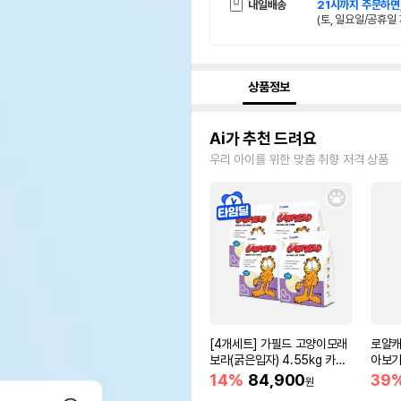
내일배송
21시까지 주문하면
(토, 일요일/공휴일 
상품정보
Ai가 추천 드려요
우리 아이를 위한 맞춤 취향 저격 상품
[4개세트] 가필드 고양이모래
로얄캐
보라(굵은입자) 4.55kg 카사
아보기(
바모래
14%
84,900
39
원