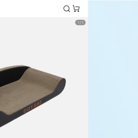
1
/
1