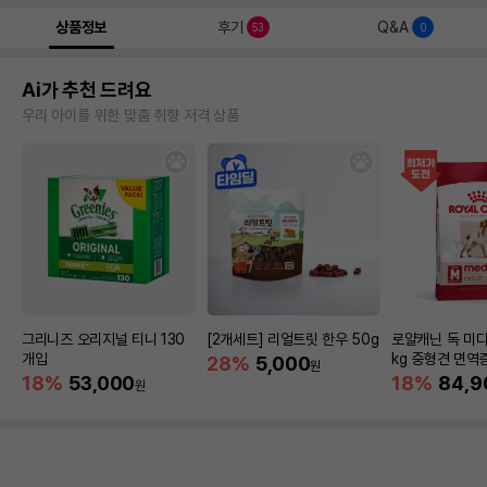
상품정보
후기
Q&A
53
0
Ai가 추천 드려요
우리 아이를 위한 맞춤 취향 저격 상품
그리니즈 오리지널 티니 130
[2개세트] 리얼트릿 한우 50g
로얄캐닌 독 미디
개입
kg 중형견 면역
28%
5,000
원
18%
53,000
18%
84,9
원