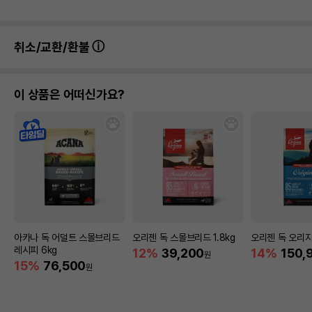
취소/교환/환불
이 상품은 어떠신가요?
아카나 독 어덜트 스몰브리드
오리젠 독 스몰브리드 1.8kg
오리젠 독 오리지널
레시피 6kg
12%
39,200
14%
150,
원
15%
76,500
원