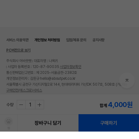
서비스 이용약관
개인정보 처리방침
입점/제휴 문의
공지사항
PC버전으로 보기
주식회사 어바웃펫
대표자명 : 나옥귀
사업자 등록번호 : 120-87-90035
사업자정보확인
통신판매업신고번호 : 제 2025-서울금천-2382호
개인정보관리자 : 김원규 hello@aboutpet.co.kr
서울특별시 금천구 가산디지털2로 144, 현대테라타워 가산DK 507호, 508호 (가산동)
구매안전(에스크로)서비스
© copyright (c) www.aboutpet.co.kr all rights reserved.
4,000
원
수량
합계
장바구니 담기
구매하기
찜