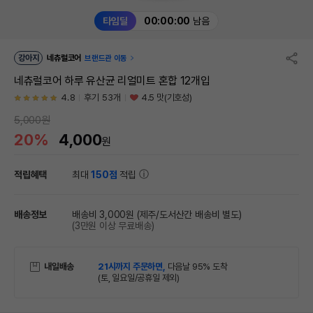
타임딜
00:00:00
남음
강아지
네츄럴코어
브랜드관 이동
네츄럴코어 하루 유산균 리얼미트 혼합 12개입
4.8
후기 53개
4.5 맛(기호성)
5,000원
20%
4,000
원
적립혜택
최대
150점
적립
배송정보
배송비 3,000원
(제주/도서산간 배송비 별도)
(3만원 이상 무료배송)
내일배송
21시까지 주문하면,
다음날 95% 도착
(토, 일요일/공휴일 제외)