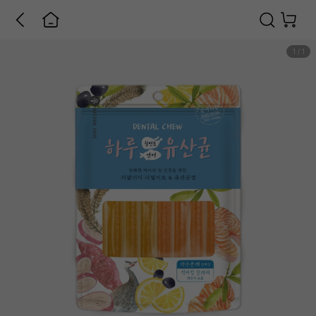
1
/
1