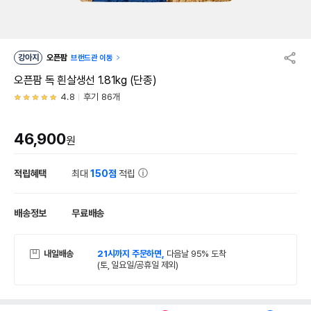
강아지
오픈팜
브랜드관 이동
오픈팜 독 흰살생선 1.81kg (단종)
4.8
후기 86개
46,900
원
적립혜택
최대
150점
적립
배송정보
무료배송
내일배송
21시까지 주문하면,
다음날 95% 도착
(토, 일요일/공휴일 제외)