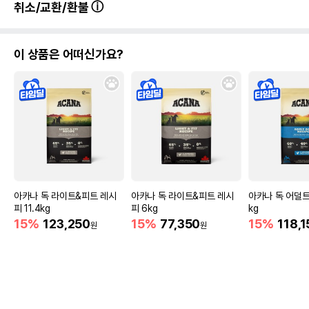
취소/교환/환불
이 상품은 어떠신가요?
아카나 독 라이트&피트 레시
아카나 독 라이트&피트 레시
아카나 독 어덜트 
피 11.4kg
피 6kg
kg
15%
123,250
15%
77,350
15%
118,1
원
원