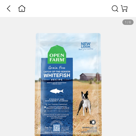
1
/
6