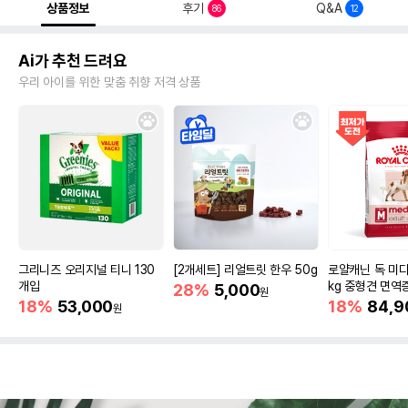
상품정보
후기
Q&A
86
12
Ai가 추천 드려요
우리 아이를 위한 맞춤 취향 저격 상품
그리니즈 오리지널 티니 130
[2개세트] 리얼트릿 한우 50g
로얄캐닌 독 미디
개입
kg 중형견 면역
28%
5,000
원
18%
53,000
18%
84,9
원