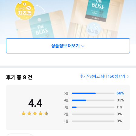
상품정보 더보기
후기 총
9
건
후기작성하고 최대 150점 받기
5
점
56
%
4.4
4
점
33
%
3
점
11
%
2
점
0
%
1
점
0
%