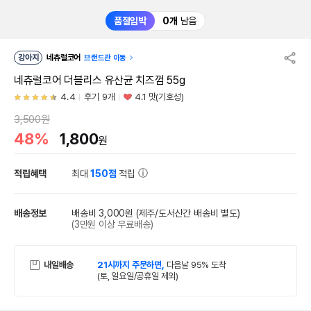
품절임박
0개
남음
강아지
네츄럴코어
브랜드관 이동
네츄럴코어 더블리스 유산균 치즈껌 55g
4.4
후기 9개
4.1 맛(기호성)
3,500원
48%
1,800
원
적립혜택
최대
150점
적립
배송정보
배송비 3,000원
(제주/도서산간 배송비 별도)
(3만원 이상 무료배송)
내일배송
21시까지 주문하면,
다음날 95% 도착
(토, 일요일/공휴일 제외)