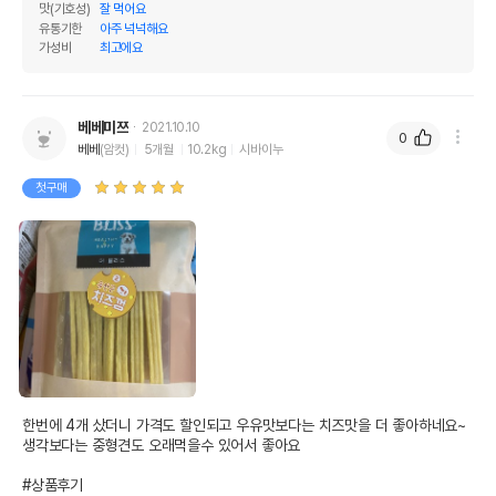
맛(기호성)
잘 먹어요
유통기한
아주 넉넉해요
가성비
최고에요
베베미쯔
2021.10.10
0
베베
(암컷)
5개월
10.2kg
시바이누
첫구매
한번에 4개 샀더니 가격도 할인되고 우유맛보다는 치즈맛을 더 좋아하네요~ 
생각보다는 중형견도 오래먹을수 있어서 좋아요

#상품후기