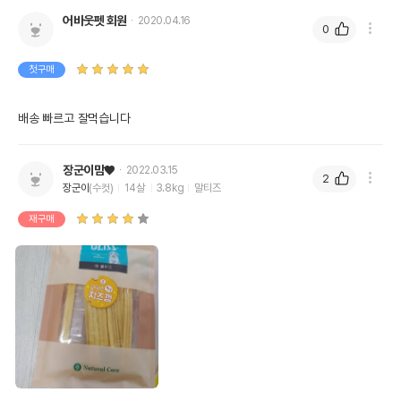
어바웃펫 회원
2020.04.16
0
첫구매
배송 빠르고 잘먹습니다
영양정보
장군이맘♥
2022.03.15
2
제품표기함량
수분제외함량
장군이
(수컷)
14살
3.8kg
말티즈
조단백질
22%
27.5%
재구매
조지방
0.5%
0.63%
조섬유질
1%
1.25%
조회분
3.5%
4.38%
칼슘
0.01%
0.01%
인
0.01%
0.01%