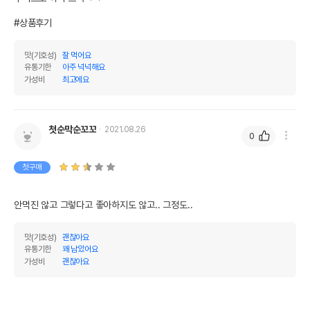
#상품후기
맛(기호성)
잘 먹어요
유통기한
아주 넉넉해요
가성비
최고에요
첫순막순꼬꼬
2021.08.26
0
첫구매
안먹진 않고 그렇다고 좋아하지도 않고.. 그정도..
맛(기호성)
괜찮아요
유통기한
꽤 남았어요
가성비
괜찮아요