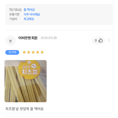
맛(기호성)
잘 먹어요
유통기한
아주 넉넉해요
가성비
최고에요
어바웃펫 회원
2020.05.28
0
첫구매
치즈껌 넘 맛있게 잘 먹어요