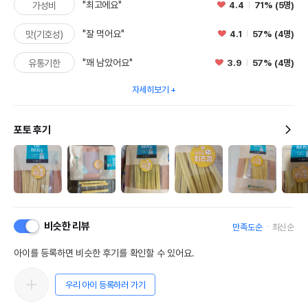
"최고에요"
4.4
71% (5명)
가성비
"잘 먹어요"
4.1
57% (4명)
맛(기호성)
"꽤 남았어요"
3.9
57% (4명)
유통기한
자세히보기
포토 후기
비슷한 리뷰
만족도순
최신순
아이를 등록하면 비슷한 후기를 확인할 수 있어요.
우리 아이 등록하러 가기