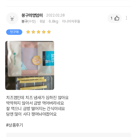
봉구의영엄마
2022.02.28
1
봉구
(수컷)
8살
6.8kg
미니어처푸들
첫구매
치즈껌인데 치즈 냄새가 심하진 않아요

딱딱하지 않아서 금방 먹어버리네요

잘 먹으니 금방 떨어지는 간식이네요

담엔 많이 사다 쟁여놔야겠어요

#상품후기