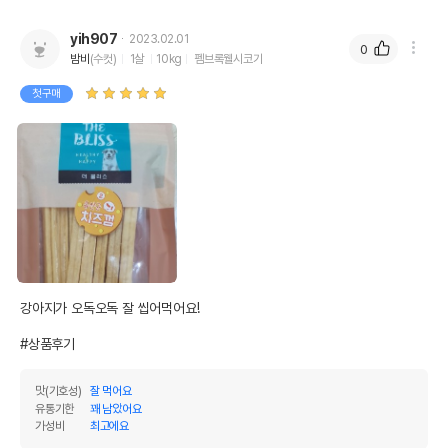
yih907
2023.02.01
0
밤비
(수컷)
1살
10kg
펨브록웰시코기
첫구매
강아지가 오독오독 잘 씹어먹어요!

#상품후기
맛(기호성)
잘 먹어요
유통기한
꽤 남았어요
가성비
최고에요