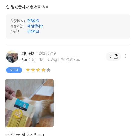
* 해당 정보는 브랜드사 사정에 의해 일부 변경될 수 있습니다.
잘 받았습니다 좋아요 ㅎㅎ
상품 필수 정보
맛(기호성)
괜찮아요
유통기한
꽤 남았어요
가성비
괜찮아요
품명 및 모델명
네츄럴코어 더블리스 유산균 치즈껌 55g
법에 의한 인증,허가 등을
상세페이지 참조
받았음을 확인할수 있는
퍼니펑키
2021.07.19
경우 그에 대한 사항
0
치즈
(수컷)
1살
6.7kg
하나뿐인 믹스
제조국 또는 원산지
중국
첫구매
제조자,수입품의 경우
DM.P.F CO.LTD/디오(주)//(주)네츄럴코어
수입자를 함께 표기
AS책임자와 전화번호
어바웃펫//1644-9601
또는 소비자상담 관련
전화번호
유통기한이 최소 2026.12.05이거나 그
이후인 상품이 출고됩니다.
유통기한
단, 상품명에 유통기한 명시된 경우, 해당
유통기한을 따릅니다.
후식으로 하나 스윽ㅋㅋ
