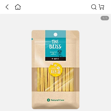
1
/
1