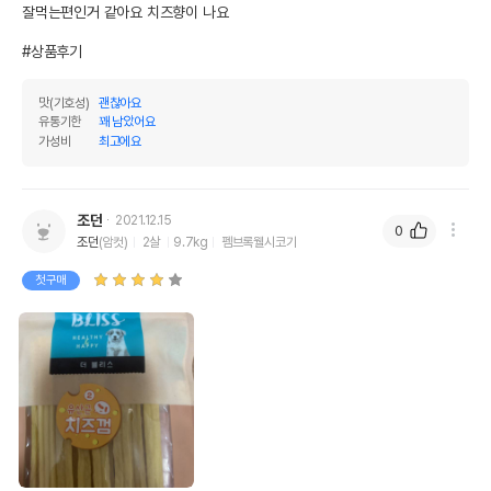
오메가3
0%
0%
잘먹는편인거 같아요 치즈향이 나요

오메가6
0%
0%
#상품후기
수분
20%
맛(기호성)
괜찮아요
유통기한
꽤 남았어요
탄수화물
66.23%
가성비
최고에요
기타성분
조던
2021.12.15
상세 정보
0
조던
(암컷)
2살
9.7kg
펨브록웰시코기
소가죽,치즈,곡류전분,락토바실러스애시도필러
첫구매
스,우유,소르빈산칼륨,락토바실러스카제이,락토
원료구성
바실러스람노서스,D-소르비톨,락토바실러스플
란타넘,글리세린(팜유),베타카로틴,치즈향
포장상태
지퍼백
제품 타입
덴탈껌
권장 연령
생후 4개월 이후
* 브랜드사에서 제공한 정보로 모든 책임은 브랜드사에 있습니다.