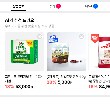
상품정보
후기
Q&A
9
0
Ai가 추천 드려요
우리 아이를 위한 맞춤 취향 저격 상품
그리니즈 오리지널 티니 130
[2개세트] 리얼트릿 한우 50g
로얄캐닌 독 미디
개입
kg 중형견 면역
28%
5,000
원
18%
53,000
18%
84,9
원