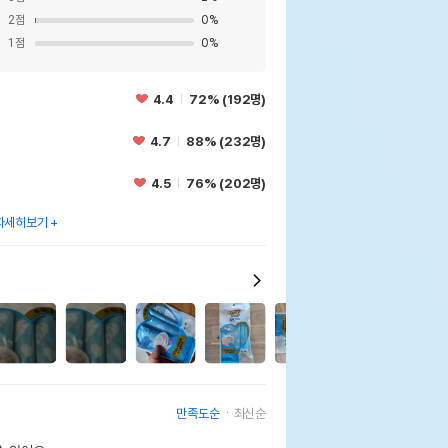
2
점
0
%
1
점
0
%
4.4
72% (192명)
4.7
88% (232명)
4.5
76% (202명)
자세히보기
20
만족도순
최신순