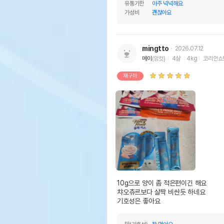
유통기한
아주 넉넉해요
가성비
괜찮아요
mingtto
2026.07.12
메이
(암컷)
4살
4kg
코리안쇼
재구매
10g으로 양이 좀 적은편이긴 해요

챠오츄르보다 살짝 비싼듯 하네요 

기호성은 좋아요 