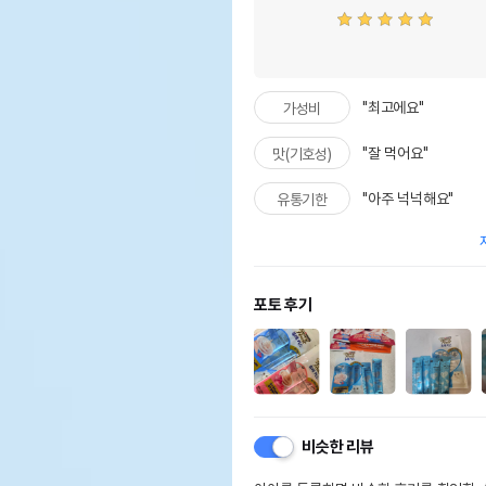
"최고에요"
가성비
"잘 먹어요"
맛(기호성)
"아주 넉넉해요"
유통기한
포토 후기
비슷한 리뷰