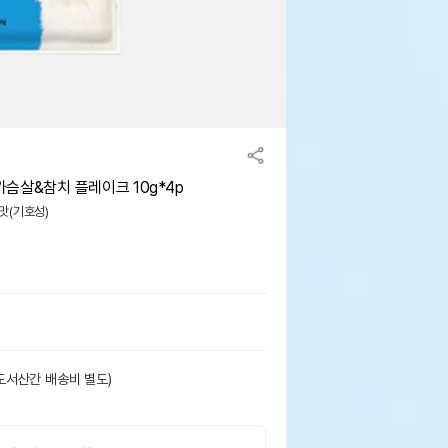
슴살&참치 플레이크 10g*4p
 맛(기호성)
도서산간 배송비 별도)