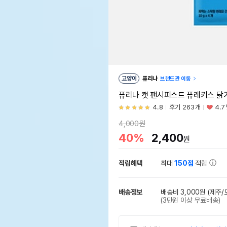
고양이
퓨리나
브랜드관 이동
퓨리나 캣 팬시피스트 퓨레키스 닭가
4.8
후기 263개
4.7
4,000원
40%
2,400
원
적립혜택
최대
150점
적립
배송정보
배송비 3,000원
(제주/
(3만원 이상 무료배송)