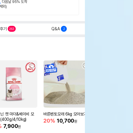
,
다음날 95% 도착
제외)
후기
Q&A
263
2
닌 캣 마더&베이비 모
바른벤토모래 6kg 모아보기
로얄캐닌 캣 인도어 4k
400g/4/10kg)
새 감소
20%
10,700
원
%
7,900
16%
55,000
원
원