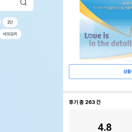
2단
네꼬모리
상품
후기 총
263
건
4.8