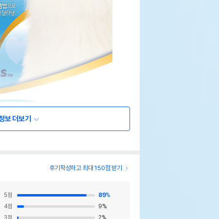
정보 더보기
후기작성하고 최대 150점 받기
5
점
89
%
4
점
9
%
3
점
2
%