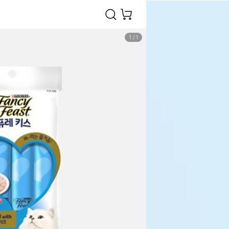
1
/
1