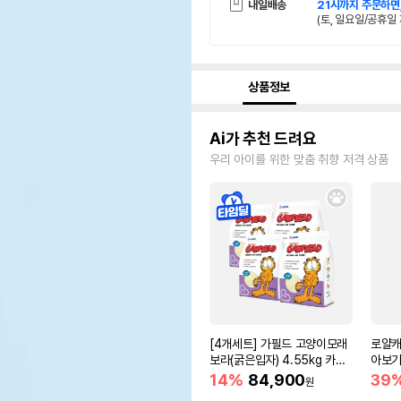
내일배송
21시까지 주문하면
(토, 일요일/공휴일 
상품정보
Ai가 추천 드려요
우리 아이를 위한 맞춤 취향 저격 상품
[4개세트] 가필드 고양이모래
로얄캐
보라(굵은입자) 4.55kg 카사
아보기(
바모래
14%
84,900
39
원