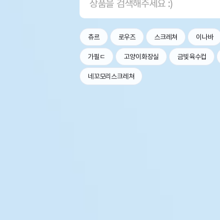
츄르
로우즈
스크레쳐
이나바
가필ㄷ
고양이화장실
금빛육수컵
네꼬모리스크레쳐