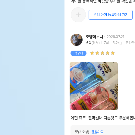
아이를 등록하면 비슷한 후기를 확인할 수
우리 아이 등록하러 가기
호빵이누나
2026.07.21
백설
(암컷)
7살
5.2kg
코리안
첫구매
이집 츄르  잘먹길래 다른맛도 주문해봅
맛(기호성)
괜찮아요