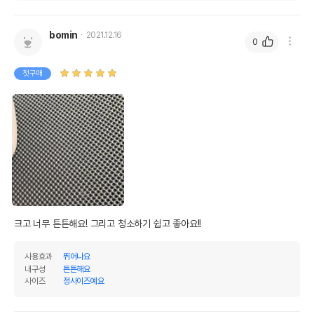
bomin
2021.12.16
0
첫구매
크고 너무 튼튼해요! 그리고 청소하기 쉽고 좋아요!! 
사용효과
뛰어나요
내구성
튼튼해요
사이즈
정사이즈예요