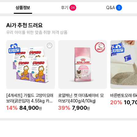
상품정보
후기
Q&A
34
0
Ai가 추천 드려요
우리 아이를 위한 맞춤 취향 저격 상품
[4개세트] 가필드 고양이모래
로얄캐닌 캣 마더&베이비 모
바른벤토모래 6
보라(굵은입자) 4.55kg 카사
아보기(400g/4/10kg)
20%
10,7
바모래
14%
84,900
39%
7,900
원
원