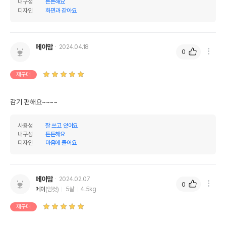
내구성
튼튼해요
디자인
화면과 같아요
메이맘
2024.04.18
0
재구매
감기 편해요~~~~
사용성
잘 쓰고 있어요
내구성
튼튼해요
디자인
마음에 들어요
메이맘
2024.02.07
0
메이
(암컷)
5살
4.5kg
재구매