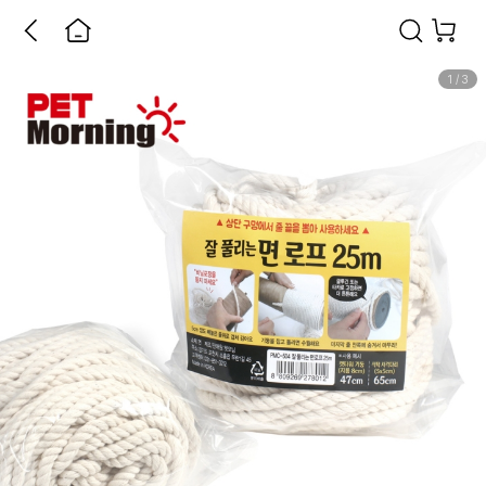
1
/
3