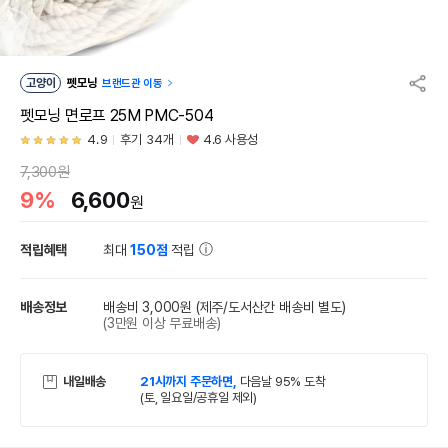
고양이
펫모닝
브랜드관 이동
펫모닝 면로프 25M PMC-504
4.9
후기 34개
4.6 사용성
7,300원
9%
6,600
원
적립혜택
최대
150점
적립
배송정보
배송비 3,000원
(제주/도서산간 배송비 별도)
(3만원 이상 무료배송)
내일배송
21시까지 주문하면,
다음날 95% 도착
(토, 일요일/공휴일 제외)