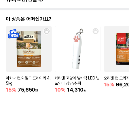
이 상품은 어떠신가요?
아카나 캣 와일드 프레이리 4.
캐티맨 고양이 발바닥 LED 빔
오리젠 캣 오리지널
5kg
포인터 장난감-쥐
15%
96,2
15%
75,650
10%
14,310
원
원