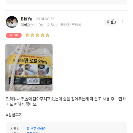
BbiYu
2024.08.23
0
예삐
(암컷)
9살
4.5kg
코리안쇼트헤어
재구매
캣타워나 캣폴에 감아주려고 샀는데 줄을 감아주는게 더 쉽고 사용 후 보관하
기도 편해서 좋아요.

#상품후기
사용성
잘 쓰고 있어요