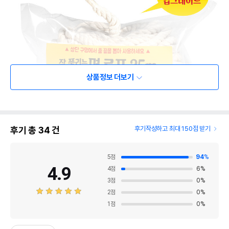
상품정보 더보기
후기 총
34
건
후기작성하고 최대 150점 받기
5
점
94
%
4.9
4
점
6
%
3
점
0
%
2
점
0
%
1
점
0
%