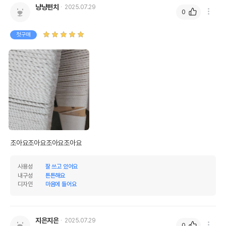
냥냥펀치
2025.07.29
0
첫구매
조아요조아요조아요조아요
사용성
잘 쓰고 있어요
내구성
튼튼해요
디자인
마음에 들어요
지은지은
2025.07.29
0