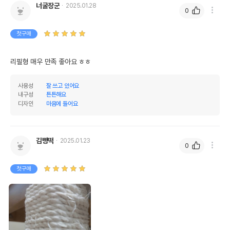
너굴장군
2025.01.28
0
첫구매
리필형 매우 만족 좋아요 ㅎㅎ
사용성
잘 쓰고 있어요
내구성
튼튼해요
디자인
마음에 들어요
김빵떡
2025.01.23
0
첫구매