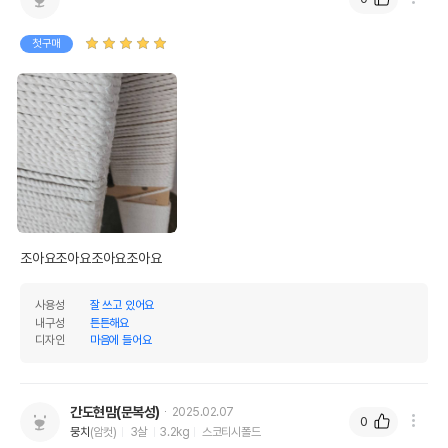
첫구매
조아요조아요조아요조아요
사용성
잘 쓰고 있어요
내구성
튼튼해요
디자인
마음에 들어요
간도현맘(문복성)
2025.02.07
0
뭉치
(암컷)
3살
3.2kg
스코티시폴드