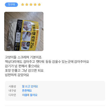
첫구매
고양이들 스크레쳐 기본이죠

책상다리에도 감아주고 캣타워 등등 감을수 있는곳에 감아주어요

감기가 넘 편해서 좋으네요

포장 안풀고 그냥 감으면 되요

넘편하게 감았어요
사용성
잘 쓰고 있어요
내구성
튼튼해요
디자인
마음에 들어요