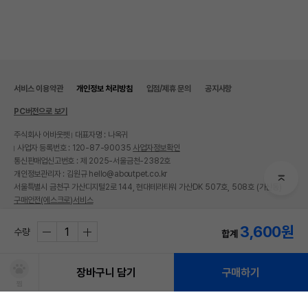
서비스 이용약관
개인정보 처리방침
입점/제휴 문의
공지사항
PC버전으로 보기
주식회사 어바웃펫
대표자명 : 나옥귀
사업자 등록번호 : 120-87-90035
사업자정보확인
통신판매업신고번호 : 제 2025-서울금천-2382호
개인정보관리자 : 김원규 hello@aboutpet.co.kr
서울특별시 금천구 가산디지털2로 144, 현대테라타워 가산DK 507호, 508호 (가산동)
구매안전(에스크로)서비스
© copyright (c) www.aboutpet.co.kr all rights reserved.
3,600
원
수량
합계
장바구니 담기
구매하기
상품 필수 정보
찜
품명 및 모델명