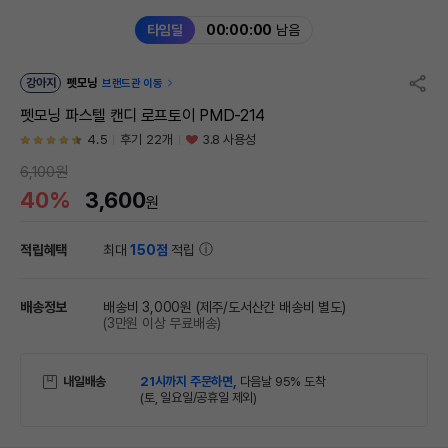
타임딜
00:00:00
남음
강아지
펫모닝
브랜드관 이동
펫모닝 파스텔 캔디 로프토이 PMD-214
4.5
후기 22개
3.8 사용성
6,100원
40%
3,600
원
적립혜택
최대
150점
적립
배송정보
배송비 3,000원
(제주/도서산간 배송비 별도)
(3만원 이상 무료배송)
내일배송
21시까지 주문하면,
다음날 95% 도착
(토, 일요일/공휴일 제외)