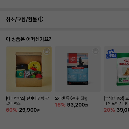
취소/교환/환불
이 상품은 어떠신가요?
[베이컨박스] 절미네 민박 짱
오리젠 독 6피쉬 6kg
[습식캔 증정] 
절미 박스
니 인도어 시니어
16%
93,200
원
움
60%
29,900
20%
39,0
원