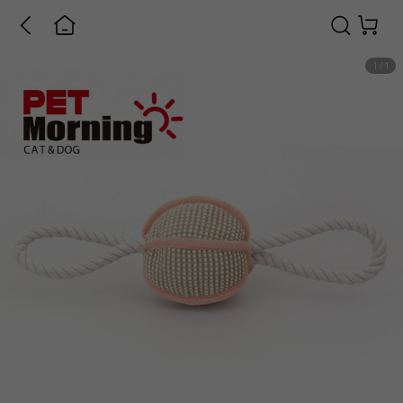
1
/
1