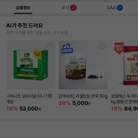
상품정보
후기
Q&A
22
0
Ai가 추천 드려요
우리 아이를 위한 맞춤 취향 저격 상품
그리니즈 오리지널 티니 130
[2개세트] 리얼트릿 한우 50g
로얄캐닌 독 미디
개입
kg 중형견 면역
28%
5,000
원
18%
53,000
18%
84,9
원