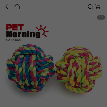
1
/
1