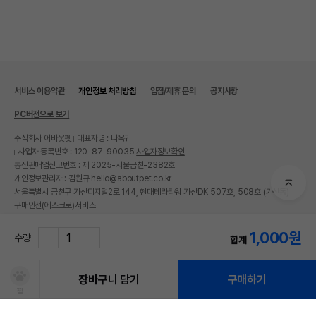
서비스 이용약관
개인정보 처리방침
입점/제휴 문의
공지사항
PC버전으로 보기
주식회사 어바웃펫
대표자명 : 나옥귀
사업자 등록번호 : 120-87-90035
사업자정보확인
통신판매업신고번호 : 제 2025-서울금천-2382호
개인정보관리자 : 김원규 hello@aboutpet.co.kr
서울특별시 금천구 가산디지털2로 144, 현대테라타워 가산DK 507호, 508호 (가산동)
구매안전(에스크로)서비스
© copyright (c) www.aboutpet.co.kr all rights reserved.
1,000
원
수량
합계
장바구니 담기
구매하기
찜