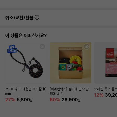
취소/교환/환불
이 상품은 어떠신가요?
쏘아베 워크 대형견 리드줄 10
[베이컨박스] 절미네 민박 짱
오리젠 독 스몰브리
mm
절미 박스
12%
39,2
27%
5,800
60%
29,900
원
원