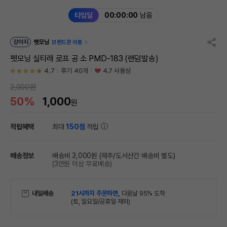
타임딜
00:00:00
남음
강아지
펫모닝
브랜드관 이동
펫모닝 실타래 로프 공 소 PMD-183 (랜덤발송)
4.7
후기 40개
4.7 사용성
2,000원
50%
1,000
원
적립혜택
최대
150점
적립
배송정보
배송비 3,000원
(제주/도서산간 배송비 별도)
(3만원 이상 무료배송)
내일배송
21시까지 주문하면,
다음날 95% 도착
(토, 일요일/공휴일 제외)