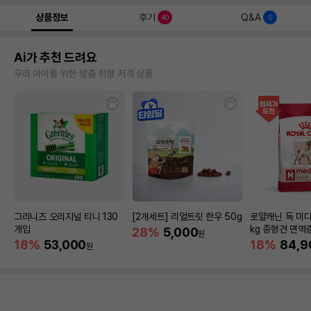
상품정보
후기
Q&A
40
0
Ai가 추천 드려요
우리 아이를 위한 맞춤 취향 저격 상품
그리니즈 오리지널 티니 130
[2개세트] 리얼트릿 한우 50g
로얄캐닌 독 미디
개입
kg 중형견 면역
28%
5,000
원
18%
53,000
18%
84,9
원