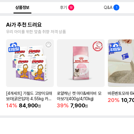
상품정보
후기
Q&A
18
1
Ai가 추천 드려요
우리 아이를 위한 맞춤 취향 저격 상품
[4개세트] 가필드 고양이모래
로얄캐닌 캣 마더&베이비 모
바른벤토모래 6
보라(굵은입자) 4.55kg 카사
아보기(400g/4/10kg)
20%
10,7
바모래
14%
84,900
39%
7,900
원
원