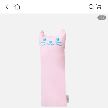
1
/
2