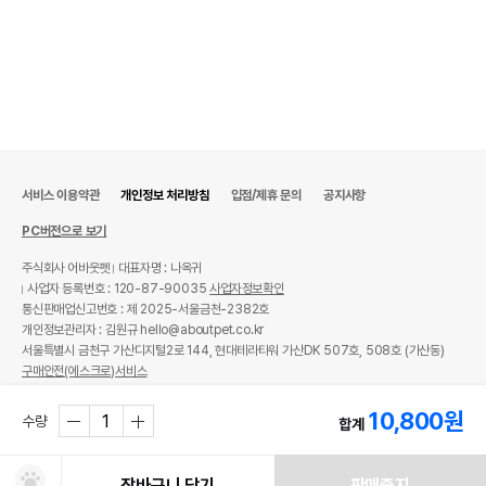
서비스 이용약관
개인정보 처리방침
입점/제휴 문의
공지사항
PC버전으로 보기
주식회사 어바웃펫
대표자명 : 나옥귀
사업자 등록번호 : 120-87-90035
사업자정보확인
통신판매업신고번호 : 제 2025-서울금천-2382호
개인정보관리자 : 김원규 hello@aboutpet.co.kr
서울특별시 금천구 가산디지털2로 144, 현대테라타워 가산DK 507호, 508호 (가산동)
구매안전(에스크로)서비스
© copyright (c) www.aboutpet.co.kr all rights reserved.
10,800
원
수량
합계
장바구니 담기
판매중지