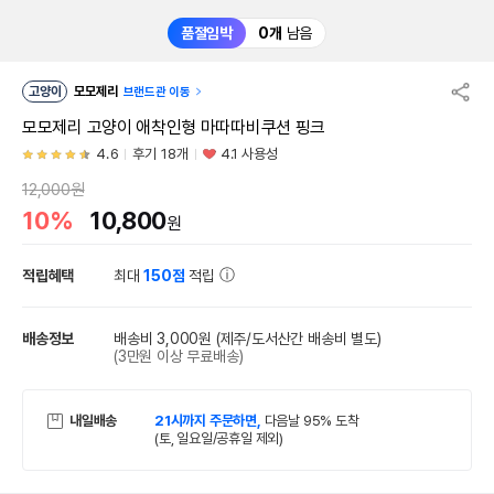
품절임박
0개
남음
고양이
모모제리
브랜드관 이동
모모제리 고양이 애착인형 마따따비쿠션 핑크
4.6
후기 18개
4.1 사용성
12,000원
10%
10,800
원
적립혜택
최대
150점
적립
배송정보
배송비 3,000원
(제주/도서산간 배송비 별도)
(3만원 이상 무료배송)
내일배송
21시까지 주문하면,
다음날 95% 도착
(토, 일요일/공휴일 제외)