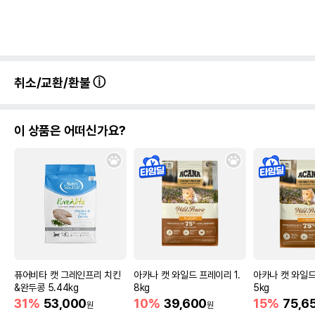
취소/교환/환불
이 상품은 어떠신가요?
퓨어비타 캣 그레인프리 치킨
아카나 캣 와일드 프레이리 1.
아카나 캣 와일드
&완두콩 5.44kg
8kg
5kg
31%
53,000
10%
39,600
15%
75,6
원
원