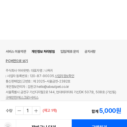
서비스 이용약관
개인정보 처리방침
입점/제휴 문의
공지사항
PC버전으로 보기
주식회사 어바웃펫
대표자명 : 나옥귀
사업자 등록번호 : 120-87-90035
사업자정보확인
통신판매업신고번호 : 제 2025-서울금천-2382호
개인정보관리자 : 김원규 hello@aboutpet.co.kr
서울특별시 금천구 가산디지털2로 144, 현대테라타워 가산DK 507호, 508호 (가산동)
구매안전(에스크로)서비스
© copyright (c) www.aboutpet.co.kr all rights reserved.
5,000
원
(재고 1개)
수량
합계