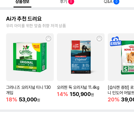
상품정보
후기
Q&A
0
0
Ai가 추천 드려요
우리 아이를 위한 맞춤 취향 저격 상품
그리니즈 오리지널 티니 130
오리젠 독 오리지널 11.4kg
[습식캔 증정] 
개입
니 인도어 어덜트
14%
150,900
원
건강
18%
53,000
20%
39,0
원