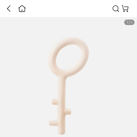
1
/
1