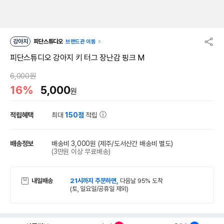
강아지
피단스튜디오
브랜드관 이동
피단스튜디오 강아지 키 터그 장난감 핑크 M
6,000원
16%
5,000
원
적립혜택
최대
150점
적립
배송정보
배송비 3,000원
(제주/도서산간 배송비 별도)
(3만원 이상 무료배송)
내일배송
21시까지 주문하면,
다음날 95% 도착
(토, 일요일/공휴일 제외)