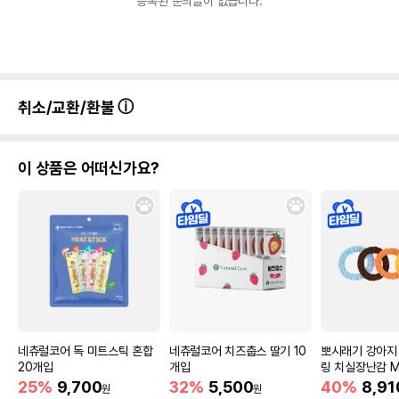
등록된 문의글이 없습니다.
취소/교환/환불
이 상품은 어떠신가요?
네츄럴코어 독 미트스틱 혼합
네츄럴코어 치즈춥스 딸기 10
뽀시래기 강아지
20개입
개입
링 치실장난감 M
25%
9,700
32%
5,500
40%
8,91
원
원