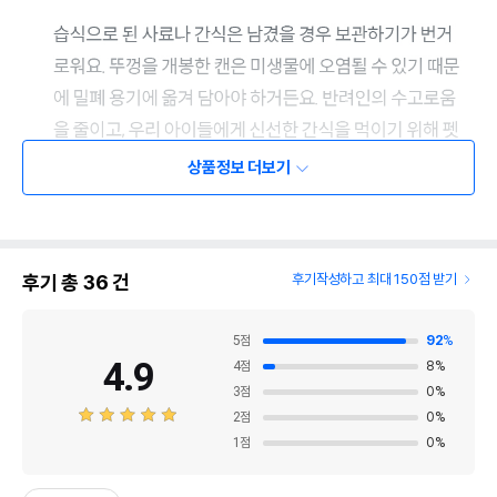
상품정보 더보기
후기 총
36
건
후기작성하고 최대 150점 받기
5
점
92
%
4.9
4
점
8
%
3
점
0
%
2
점
0
%
1
점
0
%