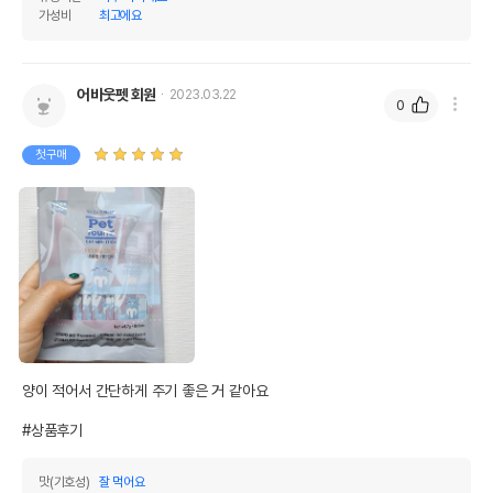
가성비
최고에요
어바웃펫 회원
2023.03.22
0
첫구매
양이 적어서 간단하게 주기 좋은 거 같아요

#상품후기
맛(기호성)
잘 먹어요