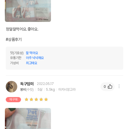
정말잘먹어요.좋아요.

#상품후기
맛(기호성)
잘 먹어요
유통기한
아주 넉넉해요
가성비
최고에요
독구엄마
2022.05.17
0
봉비
(수컷)
5살
5.5kg
터키시앙고라
재구매