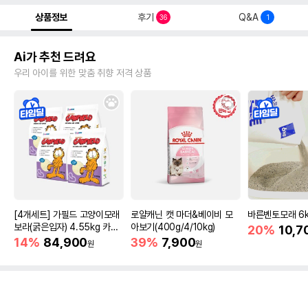
상품정보
후기
Q&A
36
1
Ai가 추천 드려요
우리 아이를 위한 맞춤 취향 저격 상품
[4개세트] 가필드 고양이모래
로얄캐닌 캣 마더&베이비 모
바른벤토모래 6
보라(굵은입자) 4.55kg 카사
아보기(400g/4/10kg)
20%
10,7
바모래
14%
84,900
39%
7,900
원
원