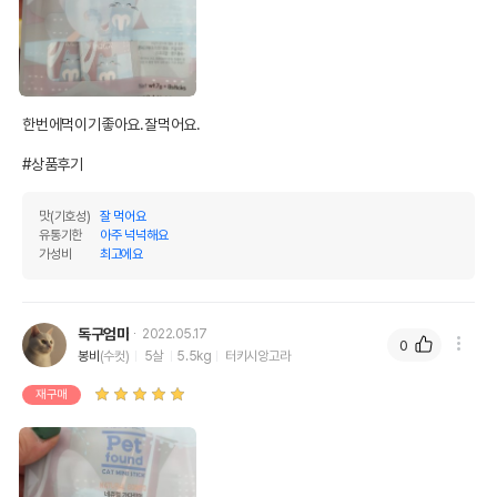
한번에먹이기좋아요.잘먹어요.

#상품후기
맛(기호성)
잘 먹어요
유통기한
아주 넉넉해요
가성비
최고에요
독구엄마
2022.05.17
0
봉비
(수컷)
5살
5.5kg
터키시앙고라
재구매