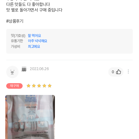
다른 맛들도 다 좋아합니다 

맛 별로 돌아가면서 구매 중입니다 

#상품후기
영양정보
맛(기호성)
잘 먹어요
유통기한
아주 넉넉해요
제품표기함량
수분제외함량
가성비
최고에요
조단백질
10%
50%
조지방
9%
45%
jjjj
2022.06.26
0
조섬유질
1%
5%
재구매
조회분
4%
20%
칼슘
0.4%
2%
인
0.2%
1%
오메가3
0%
0%
오메가6
0%
0%