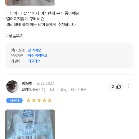
수분
80%
두냥이 다 잘 먹어서 여러번째 구매 중이예요 

탄수화물
0%
떨어지지않게 구매해요

젤리형태 좋아하는 냥이들에게 추천합니다

기타성분
#상품후기
상세 정보
맛(기호성)
잘 먹어요
유통기한
아주 넉넉해요
가다랑어,닭가슴살,비타민합제(비타민D,비타민
원료구성
가성비
최고에요
C),미네랄합제(철,구리),타우린,한천
포장상태
소포장
베쓰백
2022.06.17
2
소포장 단위
7g x 8개
엘리자베쓰
(암컷)
1살
4.5kg
러시안블루
제품 타입
파우치
첫구매
권장 연령
생후 3개월 이상
* 브랜드사에서 제공한 정보로 모든 책임은 브랜드사에 있습니다.
* 해당 정보는 브랜드사 사정에 의해 일부 변경될 수 있습니다.