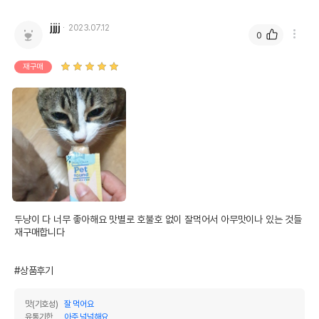
jjjj
2023.07.12
0
재구매
두냥이 다 너무 좋아해요 맛별로 호불호 없이 잘먹어서 아무맛이나 있는 것들 
재구매합니다 

#상품후기
맛(기호성)
잘 먹어요
유통기한
아주 넉넉해요