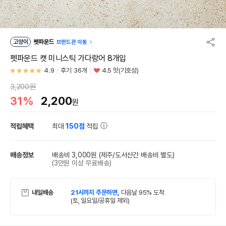
고양이
펫파운드
브랜드관 이동
펫파운드 캣 미니스틱 가다랑어 8개입
4.9
후기 36개
4.5 맛(기호성)
3,200원
31%
2,200
원
적립혜택
최대
150점
적립
배송정보
배송비 3,000원
(제주/도서산간 배송비 별도)
(3만원 이상 무료배송)
내일배송
21시까지 주문하면,
다음날 95% 도착
(토, 일요일/공휴일 제외)