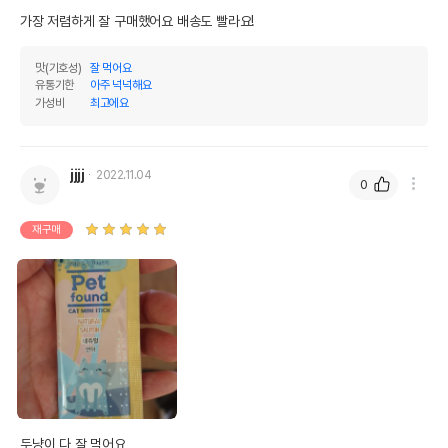
가장 저렴하게 잘 구매했어요 배송도 빨라요!
맛(기호성)
잘 먹어요
유통기한
아주 넉넉해요
가성비
최고에요
jjjj
2022.11.04
0
재구매
두냥이 다 잘 먹어요 
