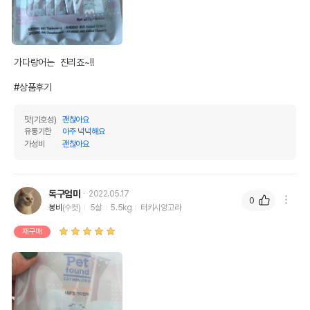
상품 필수 정보
품명 및 모델명
펫파운드 캣 미니스틱 가다랑어 8개입
법에 의한 인증,허가 등을
가다랑어는  진리죠~!!

상세페이지 참조
받았음을 확인할수 있는
경우 그에 대한 사항
#상품후기
제조국 또는 원산지
한국
맛(기호성)
괜찮아요
제조자,수입품의 경우
유통기한
아주 넉넉해요
(주)미소
수입자를 함께 표기
가성비
괜찮아요
AS책임자와 전화번호
어바웃펫//1644-9601
또는 소비자상담 관련
전화번호
독구엄마
2022.05.17
0
봉비
(수컷)
5살
5.5kg
터키시앙고라
유통기한이 최소 2026.12.04이거나 그
이후인 상품이 출고됩니다.
재구매
유통기한
단, 상품명에 유통기한 명시된 경우, 해당
유통기한을 따릅니다.