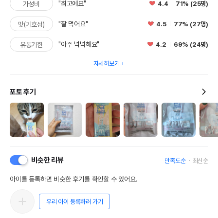
"최고에요"
4.4
71% (25명)
가성비
"잘 먹어요"
4.5
77% (27명)
맛(기호성)
"아주 넉넉해요"
4.2
69% (24명)
유통기한
자세히보기
포토 후기
비슷한 리뷰
만족도순
최신순
아이를 등록하면 비슷한 후기를 확인할 수 있어요.
우리 아이 등록하러 가기