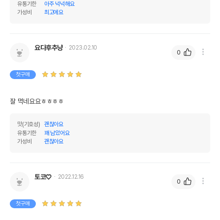
유통기한
아주 넉넉해요
가성비
최고에요
요다후추냥
2023.02.10
0
첫구매
잘 먹네요요ㅎㅎㅎㅎ
맛(기호성)
괜찮아요
유통기한
꽤 남았어요
가성비
괜찮아요
토코♡
2022.12.16
0
첫구매