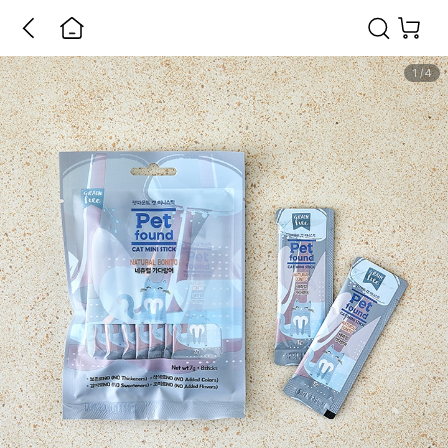
1
/
4