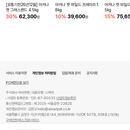
[유통기한26년12월] 아카나
아카나 캣 와일드 프레이리 1.
아카나 캣 와일드
캣 그래스랜드 4.5kg
8kg
5kg
30%
62,300
10%
39,600
15%
75,6
원
원
서비스 이용약관
개인정보 처리방침
입점/제휴 문의
공지사항
PC버전으로 보기
주식회사 어바웃펫
대표자명 : 나옥귀
사업자 등록번호 : 120-87-90035
사업자정보확인
통신판매업신고번호 : 제 2025-서울금천-2382호
개인정보관리자 : 김원규 hello@aboutpet.co.kr
서울특별시 금천구 가산디지털2로 144, 현대테라타워 가산DK 507호, 508호 (가산동)
구매안전(에스크로)서비스
© copyright (c) www.aboutpet.co.kr all rights reserved.