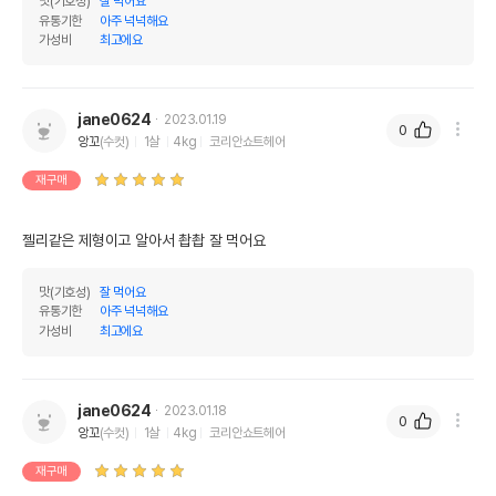
맛(기호성)
잘 먹어요
유통기한
아주 넉넉해요
가성비
최고에요
jane0624
2023.01.19
0
앙꼬
(수컷)
1살
4kg
코리안쇼트헤어
재구매
젤리같은 제형이고 알아서 촵촵 잘 먹어요
맛(기호성)
잘 먹어요
유통기한
아주 넉넉해요
가성비
최고에요
jane0624
2023.01.18
0
앙꼬
(수컷)
1살
4kg
코리안쇼트헤어
재구매