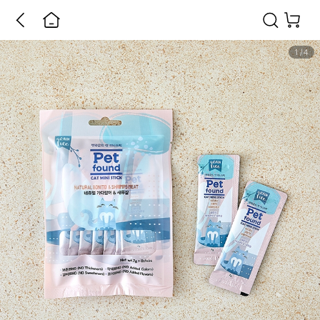
1
/
4