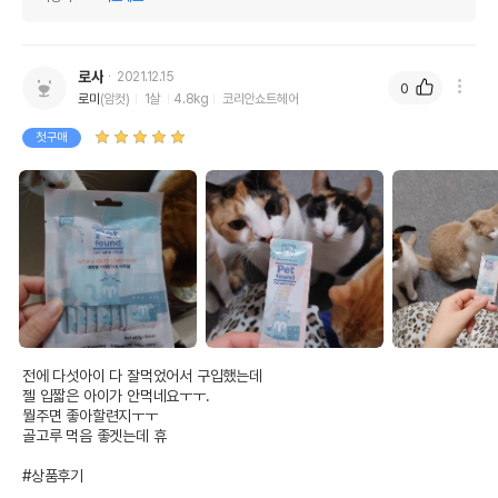
로사
2021.12.15
0
로미
(암컷)
1살
4.8kg
코리안쇼트헤어
첫구매
전에 다섯아이 다 잘먹었어서 구입했는데

젤 입짧은 아이가 안먹네요ㅜㅜ.

뭘주면 좋아할련지ㅜㅜ

골고루 먹음 좋겟는데 휴

#상품후기