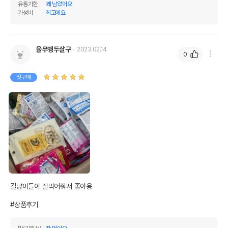
유통기한
꽤 남았어요
가성비
최고에요
율무앵두살구
2023.02.14
0
첫구매
길냥이들이 잘먹어줘서 좋아용

#상품후기