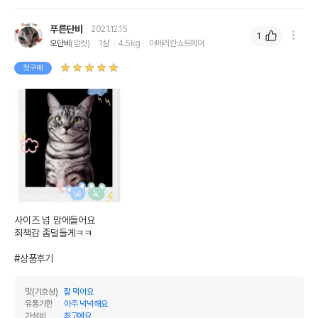
푸른단비
2021.12.15
1
오단비
(암컷)
1살
4.5kg
아메리칸쇼트헤어
첫구매
사이즈 넘 맘에들어요

죄책감 좀덜들게ㅋㅋ

#상품후기
맛(기호성)
잘 먹어요
유통기한
아주 넉넉해요
가성비
최고에요