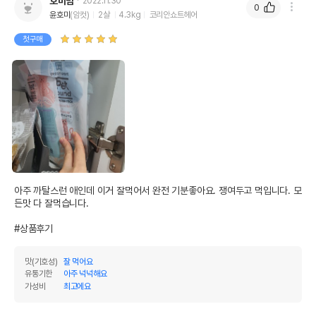
호미맘
2022.11.30
0
수분
80%
윤호미
(암컷)
2살
4.3kg
코리안쇼트헤어
탄수화물
0%
첫구매
기타성분
상세 정보
가다랑어,닭가슴살,새우살,비타민합제(비타민D,
원료구성
비타민C),미네랄합제(철,구리),타우린,한천
포장상태
소포장
아주 까탈스런 애인데 이거 잘먹어서 완전 기분좋아요. 쟁여두고 먹입니다. 모
소포장 단위
7g x 8개
든맛 다 잘먹습니다.

제품 타입
파우치
#상품후기
권장 연령
생후 3개월 이상
맛(기호성)
잘 먹어요
* 브랜드사에서 제공한 정보로 모든 책임은 브랜드사에 있습니다.
유통기한
아주 넉넉해요
* 해당 정보는 브랜드사 사정에 의해 일부 변경될 수 있습니다.
가성비
최고에요