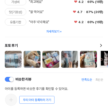
"최고에요"
4.2
65% (15명)
가성비
"잘 먹어요"
4.7
87% (20명)
맛(기호성)
"아주 넉넉해요"
4.2
65% (15명)
유통기한
자세히보기
포토 후기
3
비슷한 리뷰
만족도순
최신순
아이를 등록하면 비슷한 후기를 확인할 수 있어요.
우리 아이 등록하러 가기