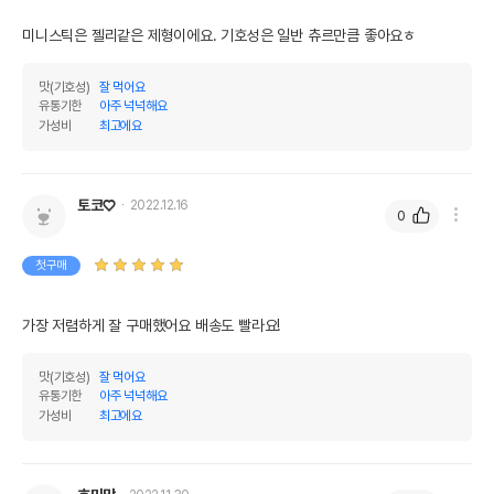
미니스틱은 젤리같은 제형이에요. 기호성은 일반 츄르만큼 좋아요ㅎ
맛(기호성)
잘 먹어요
유통기한
아주 넉넉해요
영양정보
가성비
최고에요
제품표기함량
수분제외함량
조단백질
10%
50%
토코♡
2022.12.16
0
조지방
9%
45%
첫구매
조섬유질
1%
5%
조회분
4%
20%
가장 저렴하게 잘 구매했어요 배송도 빨라요!
칼슘
0.4%
2%
맛(기호성)
잘 먹어요
인
0.2%
1%
유통기한
아주 넉넉해요
가성비
최고에요
오메가3
0%
0%
오메가6
0%
0%