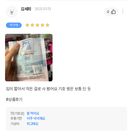
상품 필수 정보
김세희
2022.01.13
0
펫파운드 캣 미니스틱 가다랑어&새우살
품명 및 모델명
8개입
첫구매
법에 의한 인증,허가 등을
상세페이지 참조
받았음을 확인할수 있는
경우 그에 대한 사항
제조국 또는 원산지
한국
제조자,수입품의 경우
(주)미소
수입자를 함께 표기
AS책임자와 전화번호
어바웃펫//1644-9601
또는 소비자상담 관련
전화번호
입이 짧아서 작은 걸로 사 봤어요 기호 썽은 보통 인 듯

유통기한이 최소 2026.12.05이거나 그
#상품후기
이후인 상품이 출고됩니다.
유통기한
단, 상품명에 유통기한 명시된 경우, 해당
맛(기호성)
잘 먹어요
유통기한을 따릅니다.
유통기한
아주 넉넉해요
가성비
최고에요