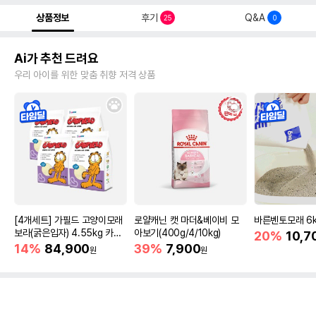
상품정보
후기
Q&A
25
0
Ai가 추천 드려요
우리 아이를 위한 맞춤 취향 저격 상품
[4개세트] 가필드 고양이모래
로얄캐닌 캣 마더&베이비 모
바른벤토모래 6
보라(굵은입자) 4.55kg 카사
아보기(400g/4/10kg)
20%
10,7
바모래
14%
84,900
39%
7,900
원
원