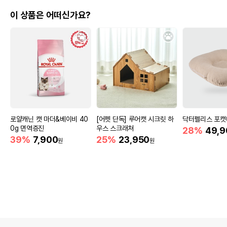
이 상품은 어떠신가요?
로얄캐닌 캣 마더&베이비 40
[어펫 단독] 루어캣 시크릿 하
닥터펠리스 포캣
0g 면역증진
우스 스크래쳐
28%
49,9
39%
7,900
25%
23,950
원
원