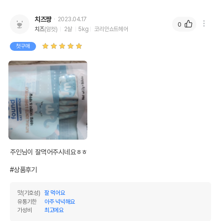
치즈쨩
2023.04.17
0
치즈
(암컷)
2살
5kg
코리안쇼트헤어
첫구매
주인님이 잘먹어주시네요ㅎㅎ

#상품후기
맛(기호성)
잘 먹어요
유통기한
아주 넉넉해요
가성비
최고에요