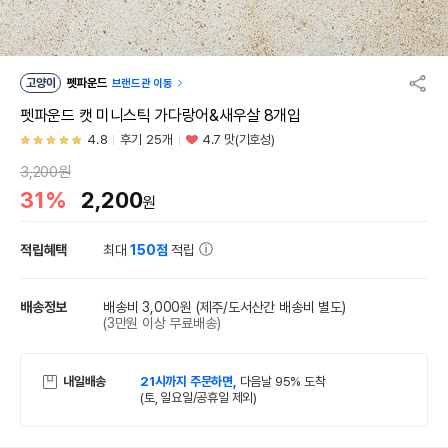
고양이
펫파운드
브랜드관 이동
펫파운드 캣 미니스틱 가다랑어&새우살 8개입
4.8
후기 25개
4.7 맛(기호성)
3,200원
31%
2,200
원
적립혜택
최대
150점
적립
배송정보
배송비 3,000원
(제주/도서산간 배송비 별도)
(3만원 이상 무료배송)
내일배송
21시까지 주문하면,
다음날 95% 도착
(토, 일요일/공휴일 제외)