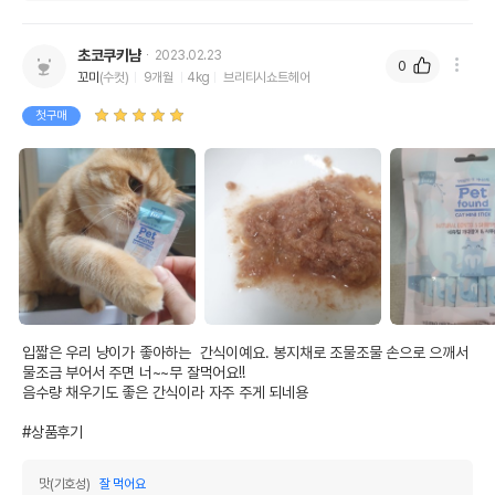
초코쿠키냠
2023.02.23
0
꼬미
(수컷)
9개월
4kg
브리티시쇼트헤어
첫구매
입짧은 우리 냥이가 좋아하는  간식이예요. 봉지채로 조물조물 손으로 으깨서 
물조금 부어서 주면 너~~무 잘먹어요!!

음수량 채우기도 좋은 간식이라 자주 주게 되네용

#상품후기
맛(기호성)
잘 먹어요