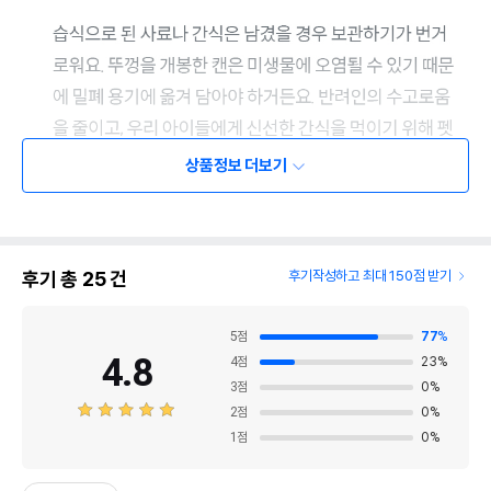
상품정보 더보기
후기 총
25
건
후기작성하고 최대 150점 받기
5
점
77
%
4.8
4
점
23
%
3
점
0
%
2
점
0
%
1
점
0
%