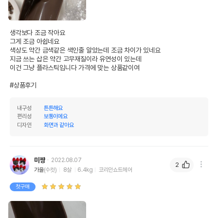
생각보다 조금 작아요

그게 조금 아쉽네요

색상도 약간 금색같은 색인줄 알았는데 조금 차이가 있네요

지금 쓰는 삽은 약간 고무재질이라 유연성이 있는데

이건 그냥 플라스틱입니다 가격에 맞는 상품같이여

#상품후기
내구성
튼튼해요
편리성
보통이에요
디자인
화면과 같아요
미쨩
2022.08.07
2
가을
(수컷)
8살
6.4kg
코리안쇼트헤어
첫구매