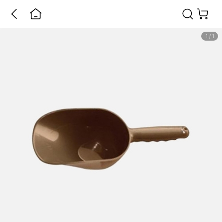
1
/
1