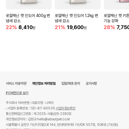
로얄캐닌 캣 인도어 400g 변
로얄캐닌 캣 인도어 1.2kg 변
로얄캐닌 캣 키튼
냄새 감소
냄새 감소
기능 강화
22%
8,410
21%
19,600
28%
7,75
원
원
서비스 이용약관
개인정보 처리방침
입점/제휴 문의
공지사항
PC버전으로 보기
주식회사 어바웃펫
대표자명 : 나옥귀
사업자 등록번호 : 120-87-90035
사업자정보확인
통신판매업신고번호 : 제 2025-서울금천-2382호
개인정보관리자 : 김원규 hello@aboutpet.co.kr
서울특별시 금천구 가산디지털2로 144, 현대테라타워 가산DK 507호, 508호 (가산동)