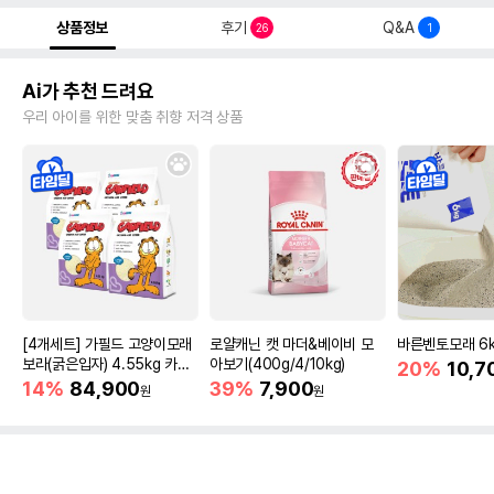
상품정보
후기
Q&A
26
1
Ai가 추천 드려요
우리 아이를 위한 맞춤 취향 저격 상품
[4개세트] 가필드 고양이모래
로얄캐닌 캣 마더&베이비 모
바른벤토모래 6
보라(굵은입자) 4.55kg 카사
아보기(400g/4/10kg)
20%
10,7
바모래
14%
84,900
39%
7,900
원
원