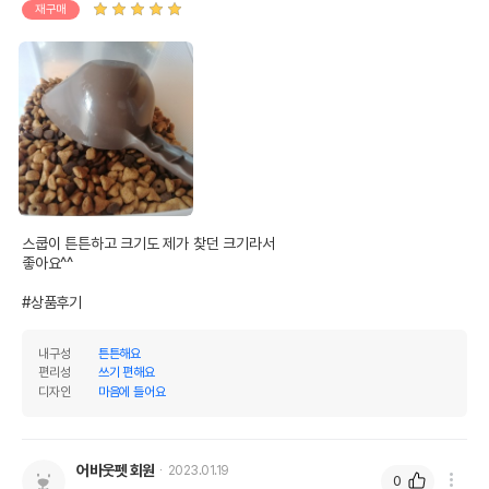
재구매
스쿱이 튼튼하고 크기도 제가 찾던 크기라서

좋아요^^

#상품후기
내구성
튼튼해요
편리성
쓰기 편해요
디자인
마음에 들어요
어바웃펫 회원
2023.01.19
0