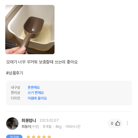
모래가 너무 무거워 보충할때 쓰는데 좋아요

#상품후기
내구성
튼튼해요
편리성
쓰기 편해요
디자인
마음에 들어요
희동엄니
2023.02.07
0
희동이
(수컷)
8개월
4kg
아비시니안
첫구매