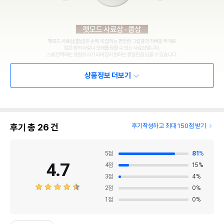
상품정보 더보기
후기 총
26
건
후기작성하고 최대 150점 받기
5
점
81
%
4.7
4
점
15
%
3
점
4
%
2
점
0
%
1
점
0
%