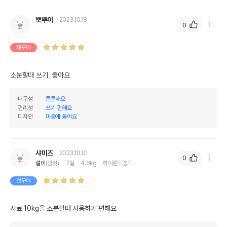
제조자,수입품의 경우
뽀뿌이
2023.10.18
(주)채널펫//(주)채널펫
0
수입자를 함께 표기
AS책임자와 전화번호
재구매
어바웃펫//1644-9601
또는 소비자상담 관련
전화번호
소분할때 쓰기  좋아요
유통기한이 최소 2026.12.06이거나 그
이후인 상품이 출고됩니다.
유통기한
내구성
튼튼해요
단, 상품명에 유통기한 명시된 경우, 해당
편리성
쓰기 편해요
유통기한을 따릅니다.
디자인
마음에 들어요
샤미즈
2023.10.01
0
설이
(암컷)
7살
4.6kg
하이랜드폴드
첫구매
사료 10kg을 소분할때 사용하기 편해요