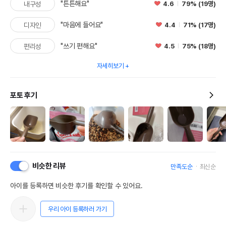
"튼튼해요"
4.6
79% (19명)
내구성
"마음에 들어요"
4.4
71% (17명)
디자인
"쓰기 편해요"
4.5
75% (18명)
편리성
자세히보기
포토 후기
상품 필수 정보
비슷한 리뷰
만족도순
최신순
품명 및 모델명
펫모드 키티클린 사료스쿱 브라운
아이를 등록하면 비슷한 후기를 확인할 수 있어요.
법에 의한 인증,허가 등을
상세페이지 참조
받았음을 확인할수 있는
경우 그에 대한 사항
우리 아이 등록하러 가기
제조국 또는 원산지
중국