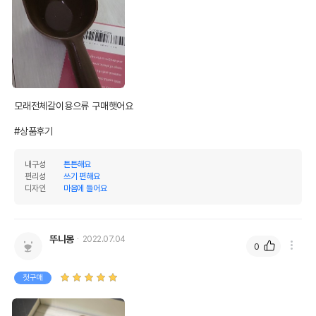
모래전체갈이용으류 구매햇어요

#상품후기
내구성
튼튼해요
편리성
쓰기 편해요
디자인
마음에 들어요
뚜니몽
2022.07.04
0
첫구매