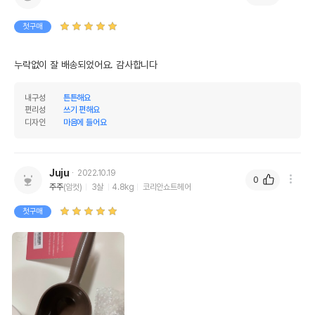
첫구매
누락없이 잘 배송되었어요. 감사합니다
내구성
튼튼해요
편리성
쓰기 편해요
디자인
마음에 들어요
Juju
2022.10.19
0
주주
(암컷)
3살
4.8kg
코리안쇼트헤어
첫구매