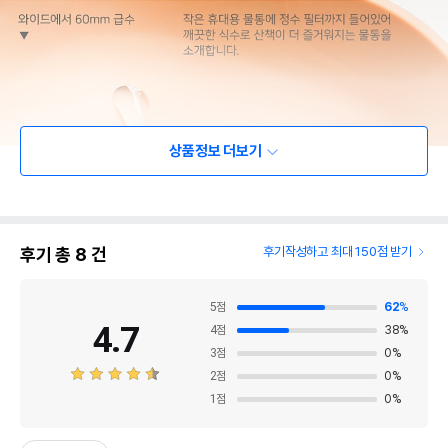
상품정보 더보기
후기 총
8
건
후기작성하고 최대 150점 받기
5
점
62
%
4.7
4
점
38
%
3
점
0
%
2
점
0
%
1
점
0
%