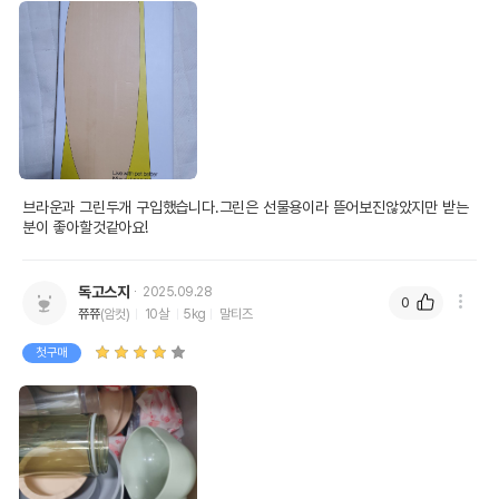
브라운과 그린두개 구입했습니다.그린은 선물용이라 뜯어보진않았지만 받는
분이 좋아할것같아요!
독고스지
2025.09.28
0
쮸쮸
(암컷)
10살
5kg
말티즈
첫구매
상품 필수 정보
품명 및 모델명
피단스튜디오 펫 여행용 보틀 그린
법에 의한 인증,허가 등을