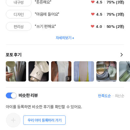
"튼튼해요"
4.5
75% (3명)
내구성
"마음에 들어요"
4.5
75% (3명)
디자인
"쓰기 편해요"
4.0
50% (2명)
편리성
자세히보기
포토 후기
3
비슷한 리뷰
만족도순
최신순
아이를 등록하면 비슷한 후기를 확인할 수 있어요.
우리 아이 등록하러 가기