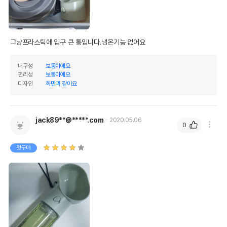
상세페이지 참조
받았음을 확인할수 있는
경우 그에 대한 사항
제조국 또는 원산지
중국
그냥프라스틱에 입구 큰 통입니다.냉온기능 없어요
제조자,수입품의 경우
Pidan Studio//해당없음
수입자를 함께 표기
내구성
보통이에요
편리성
보통이에요
AS책임자와 전화번호
어바웃펫//1644-9601
디자인
화면과 같아요
또는 소비자상담 관련
전화번호
유통기한이 최소 2026.12.06이거나 그
jack89**@*****.com
2020.05.06
이후인 상품이 출고됩니다.
0
유통기한
단, 상품명에 유통기한 명시된 경우, 해당
유통기한을 따릅니다.
첫구매