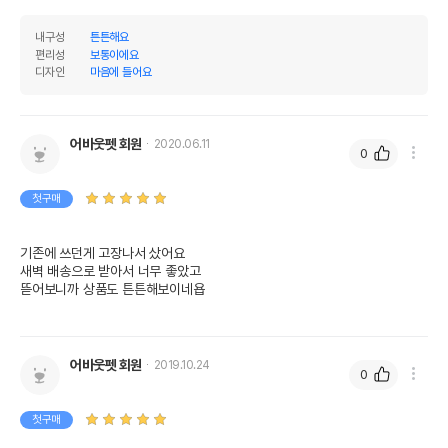
내구성
튼튼해요
편리성
보통이에요
디자인
마음에 들어요
어바웃펫 회원
2020.06.11
0
첫구매
기존에 쓰던게 고장나서 샀어요
새벽 배송으로 받아서 너무 좋았고 
뜯어보니까 상품도 튼튼해보이네욥
어바웃펫 회원
2019.10.24
0
첫구매