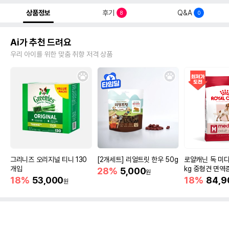
상품정보
후기
Q&A
8
0
Ai가 추천 드려요
우리 아이를 위한 맞춤 취향 저격 상품
그리니즈 오리지널 티니 130
[2개세트] 리얼트릿 한우 50g
로얄캐닌 독 미디
개입
kg 중형견 면역
28%
5,000
원
18%
53,000
18%
84,9
원