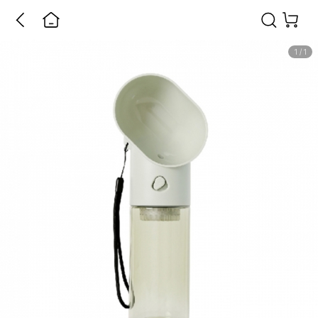
1
/
1