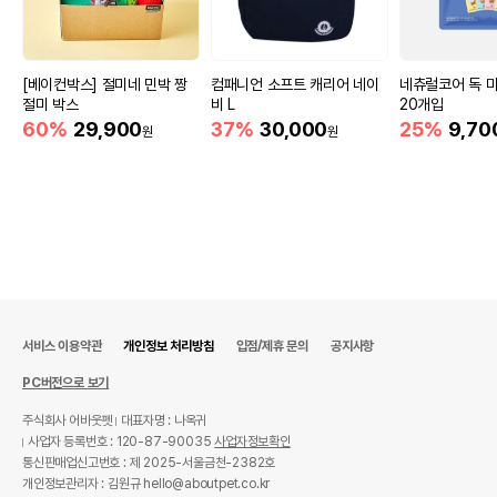
[베이컨박스] 절미네 민박 짱
컴패니언 소프트 캐리어 네이
네츄럴코어 독 
절미 박스
비 L
20개입
60%
29,900
37%
30,000
25%
9,70
원
원
서비스 이용약관
개인정보 처리방침
입점/제휴 문의
공지사항
PC버전으로 보기
주식회사 어바웃펫
대표자명 : 나옥귀
사업자 등록번호 : 120-87-90035
사업자정보확인
통신판매업신고번호 : 제 2025-서울금천-2382호
개인정보관리자 : 김원규 hello@aboutpet.co.kr