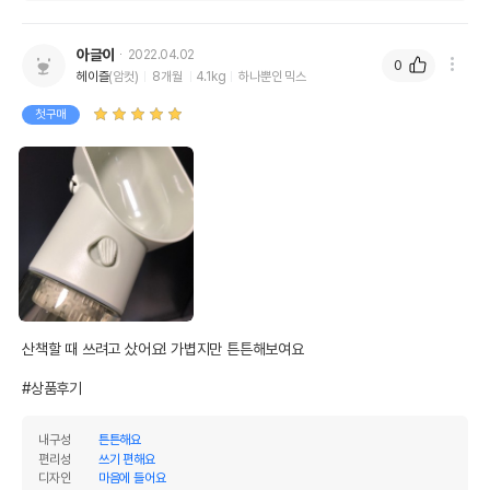
아글이
2022.04.02
0
헤이즐
(암컷)
8개월
4.1kg
하나뿐인 믹스
첫구매
산책할 때 쓰려고 샀어요! 가볍지만 튼튼해보여요

#상품후기
내구성
튼튼해요
편리성
쓰기 편해요
디자인
마음에 들어요