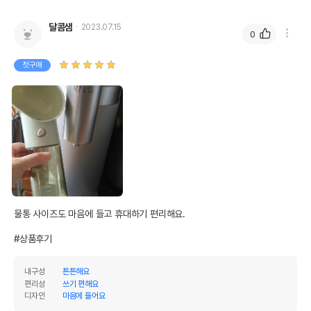
달콤샘
2023.07.15
0
첫구매
물통 사이즈도 마음에 들고 휴대하기 편리해요.

#상품후기
내구성
튼튼해요
편리성
쓰기 편해요
디자인
마음에 들어요