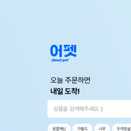
오늘 주문하면
내일 도착!
로얄캐닌
가필드
나우
두끼텅살