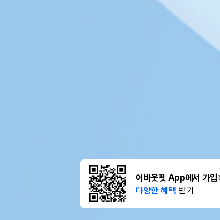
어바웃펫 App에서 가입
다양한 혜택
받기