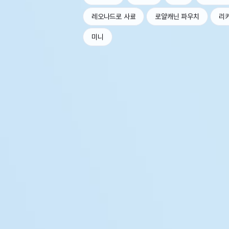
레오나드로 사료
로얄캐닌 파우치
리
미니