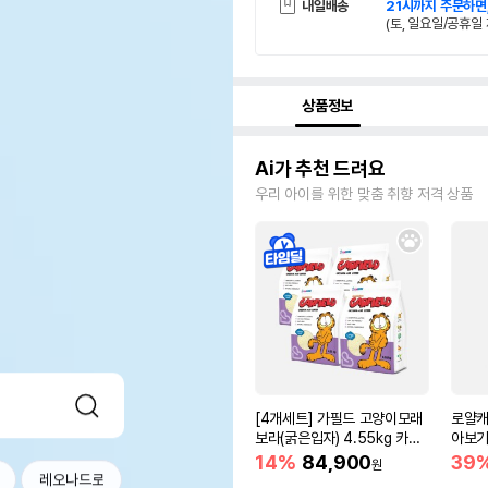
내일배송
21시까지 주문하면
(토, 일요일/공휴일 
상품정보
Ai가 추천 드려요
우리 아이를 위한 맞춤 취향 저격 상품
[4개세트] 가필드 고양이모래
로얄캐
보라(굵은입자) 4.55kg 카사
아보기(
바모래
14%
84,900
39
원
레오나드로