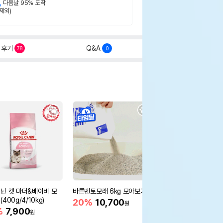
,
다음날 95% 도착
제외)
후기
Q&A
78
0
닌 캣 마더&베이비 모
바른벤토모래 6kg 모아보기
로얄캐닌 캣 인도어 4k
400g/4/10kg)
새 감소
20%
10,700
원
%
7,900
16%
55,000
원
원