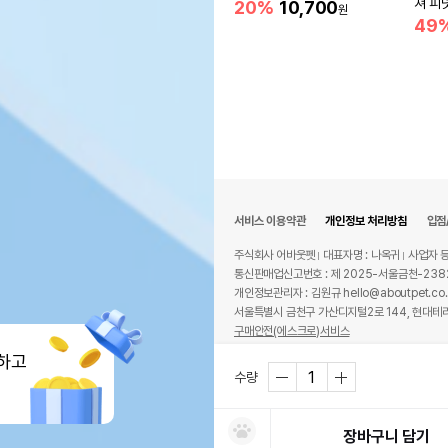
쳐 피
20%
10,700
원
49
서비스 이용약관
개인정보 처리방침
입점
주식회사 어바웃펫
대표자명 : 나옥귀
사업자 등
통신판매업신고번호 : 제 2025-서울금천-238
개인정보관리자 : 김원규 hello@aboutpet.co.
서울특별시 금천구 가산디지털2로 144, 현대테라
구매안전(에스크로)서비스
© copyright (c) www.aboutpet.co.kr all r
하고
수량
장바구니 담기