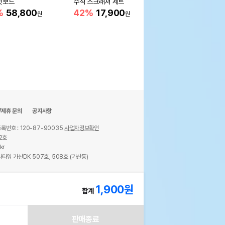
넛보드
수직 스크래쳐 세트
치킨 85g 모아보기
%
58,800
42%
17,900
7%
2,950
원
원
원
/제휴 문의
공지사항
록번호 : 120-87-90035
사업자정보확인
2호
kr
타워 가산DK 507호, 508호 (가산동)
ights reserved.
1,900
원
합계
판매종료