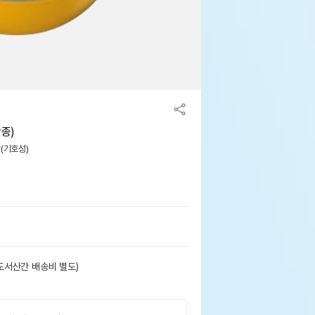
단종)
맛(기호성)
도서산간 배송비 별도)