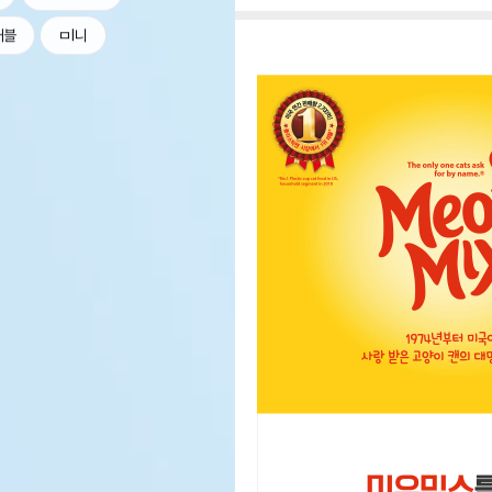
커블
ㅁl니