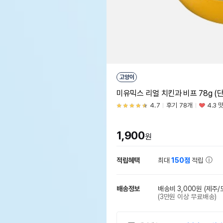
고양이
미유믹스 리얼 치킨과 비프 78g (
4.7
후기 78개
4.3 
1,900
원
적립혜택
최대
150점
적립
배송정보
배송비 3,000원
(제주/
(3만원 이상 무료배송)