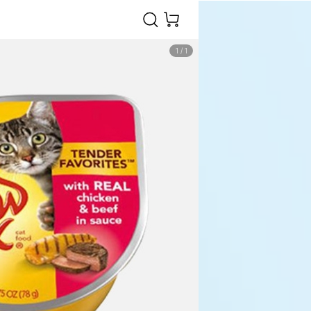
1
/
1