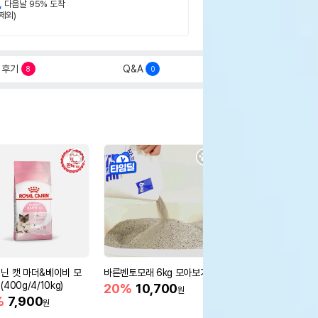
,
다음날 95% 도착
제외)
후기
Q&A
8
0
닌 캣 마더&베이비 모
바른벤토모래 6kg 모아보기
로얄캐닌 캣 인도어 4k
400g/4/10kg)
새 감소
20%
10,700
원
%
7,900
16%
55,000
원
원