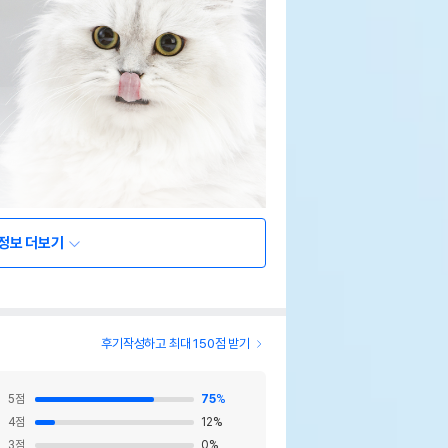
정보 더보기
후기작성하고 최대 150점 받기
5
점
75
%
4
점
12
%
3
점
0
%