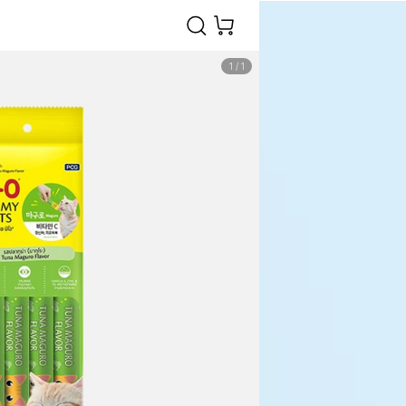
1
/
1