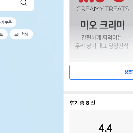
추가쿠폰
트
모래혁명
상품
후기 총
8
건
4.4