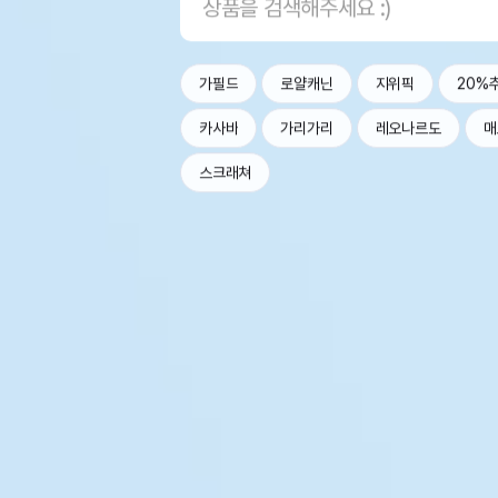
가필드
로얄캐닌
지위픽
20%
카사바
가리가리
레오나르도
매
스크래쳐