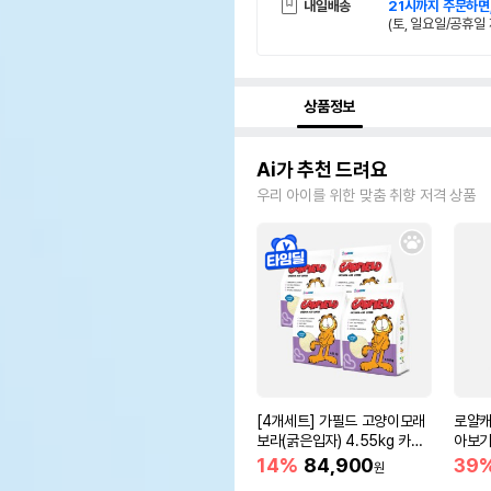
내일배송
21시까지 주문하면
(토, 일요일/공휴일 
상품정보
Ai가 추천 드려요
우리 아이를 위한 맞춤 취향 저격 상품
[4개세트] 가필드 고양이모래
로얄캐
보라(굵은입자) 4.55kg 카사
아보기(
바모래
14%
84,900
39
원