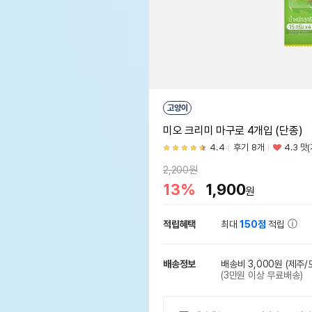
고양이
미오 크리미 마구로 4개입 (단종)
4.4
후기 8개
4.3 맛
2,200원
13%
1,900
원
적립혜택
최대
150점
적립
배송정보
배송비 3,000원
(제주/
(3만원 이상 무료배송)