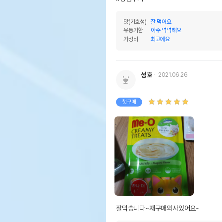
맛(기호성)
잘 먹어요
유통기한
아주 넉넉해요
가성비
최고에요
성호
2021.06.26
첫구매
잘먹습니다~재구매의사있어요~