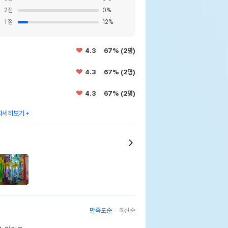
2
점
0
%
1
점
12
%
4.3
67% (2명)
4.3
67% (2명)
4.3
67% (2명)
자세히보기
만족도순
최신순