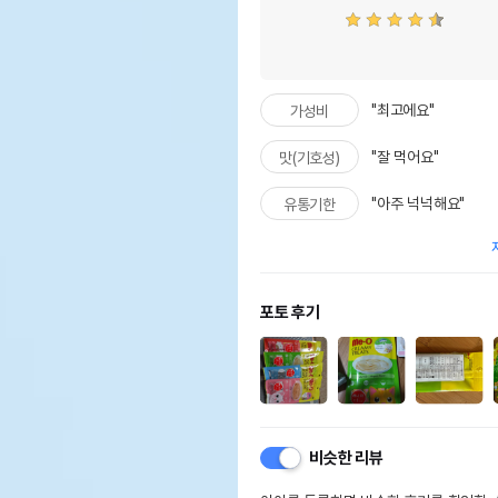
"최고에요"
가성비
"잘 먹어요"
맛(기호성)
"아주 넉넉해요"
유통기한
포토 후기
비슷한 리뷰