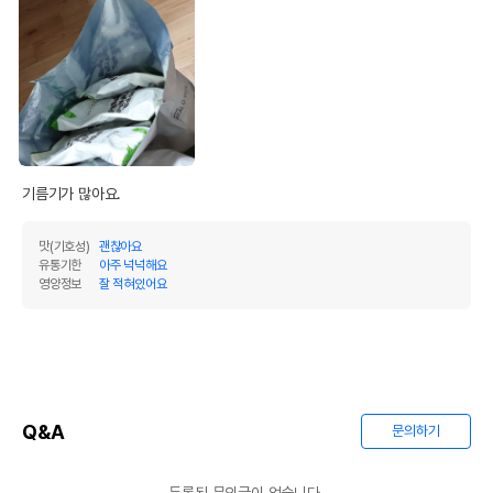
제품표기함량
수분제외함량
조단백질
30%
33.71%
조지방
16%
17.98%
조섬유질
6%
6.74%
조회분
8%
8.99%
기름기가 많아요. 
칼슘
1%
1.12%
맛(기호성)
괜찮아요
인
0.8%
0.9%
유통기한
아주 넉넉해요
영양정보
잘 적혀있어요
오메가3
0%
0%
오메가6
0%
0%
수분
11%
탄수화물
32.58%
Q&A
문의하기
기타성분