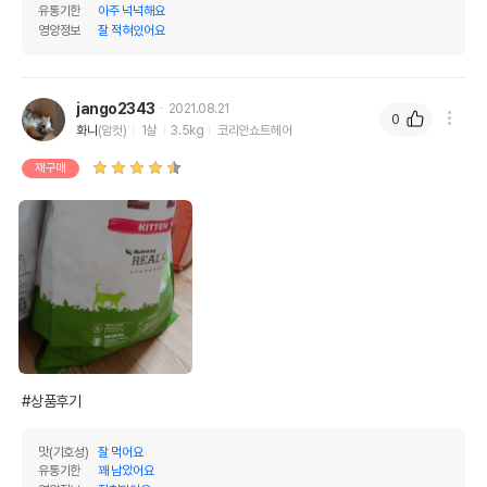
유통기한
아주 넉넉해요
영양정보
잘 적혀있어요
jango2343
2021.08.21
0
화니
(암컷)
1살
3.5kg
코리안쇼트헤어
재구매
#상품후기
맛(기호성)
잘 먹어요
유통기한
꽤 남았어요