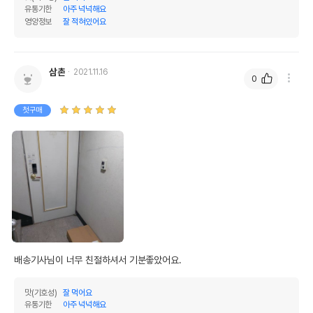
유통기한
아주 넉넉해요
영양정보
잘 적혀있어요
삼촌
2021.11.16
0
첫구매
배송기사님이 너무 친절하셔서 기분좋았어요.
맛(기호성)
잘 먹어요
유통기한
아주 넉넉해요