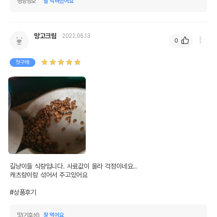
영양정보
잘 적혀있어요
망고크림
2022.05.13
0
첫구매
길냥이들 식량입니다. 사료값이 올라 걱정이네요..

캐츠랑이랑 섞어서 주고있어요

#상품후기
맛(기호성)
잘 먹어요