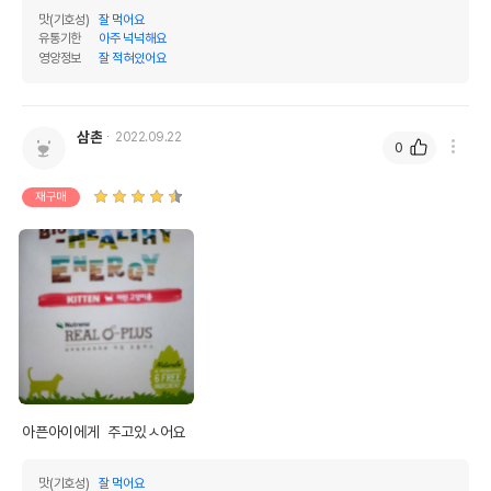
맛(기호성)
잘 먹어요
유통기한
아주 넉넉해요
영양정보
잘 적혀있어요
삼촌
2022.09.22
0
재구매
아픈아이에게  주고있ㅅ어요
맛(기호성)
잘 먹어요