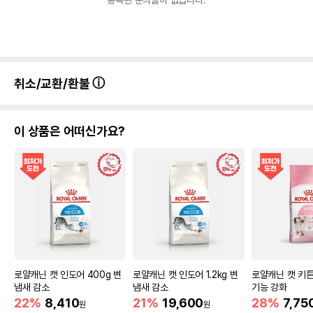
등록된 문의글이 없습니다.
상세 정보
계육분,쌀,정제계유,옥수수글루텐,연어어분,가수
분해연어어분,천연향미제,유기농옥수수,유기농
비트펄프,유기농해바라기씨박,유기농현미,유기
취소/교환/환불
농귀리,유기농보리,유기농쌀,유기농아마씨,셀룰
로스,유기농참깨박,혼합인산칼슘,염화콜린,탄산
칼슘,연어유,유기농해바라기씨,염산L-라이신,DL
원료구성
-메치오닌,염화나트륨,타우린,유카추출물,유기
이 상품은 어떠신가요?
농당근,유기농호박,맥반석,유기농호박씨,바실러
스서브틸리스,로즈마리추출물,비타민C,크렌베
리,유기농녹두,미네랄프리믹스(Fe, Cu, Mn, Z
n, I, Co, Se),비타민프리믹스(A, D3, E, K3, B
1, B2, Panthotenates, Niacin, B6, Folic a
cid, Biotin, B12),유기농메밀,유기농고구마
포장상태
소포장
소포장 단위
400g x 15ea
로얄캐닌 캣 인도어 400g 변
로얄캐닌 캣 인도어 1.2kg 변
로얄캐닌 캣 키튼
권장 연령
12개월 미만
냄새 감소
냄새 감소
기능 강화
22%
8,410
21%
19,600
28%
7,75
* 브랜드사에서 제공한 정보로 모든 책임은 브랜드사에 있습니다.
원
원