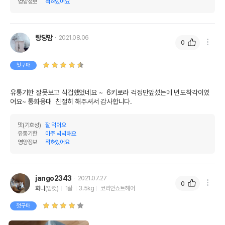
영양정보
적혀있어요
랑당맘
2021.08.06
0
첫구매
유통기한 잘못보고 식겁했었네요 ~  6키로라 걱정만앞섰는데 년도착각이였
어요~ 통화응대  친절히 해주셔서 감사합니다.
맛(기호성)
잘 먹어요
유통기한
아주 넉넉해요
영양정보
적혀있어요
jango2343
2021.07.27
0
화니
(암컷)
1살
3.5kg
코리안쇼트헤어
첫구매
영양정보