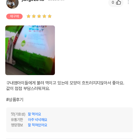
0
재구매
구내염아이들에게 불려 먹이고 있는데 모양이 흐트러지지않아서 좋아요.

값이 점점 부담스러워져요.

#상품후기
맛(기호성)
잘 먹어요
유통기한
아주 넉넉해요
영양정보
잘 적혀있어요