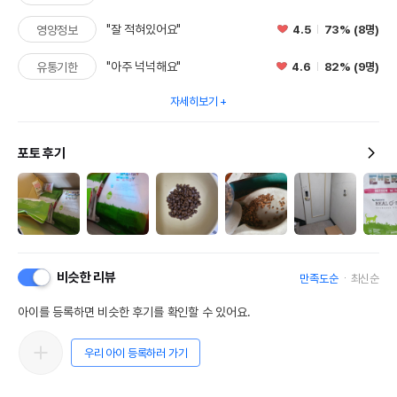
"잘 적혀있어요"
4.5
73% (8명)
영양정보
"아주 넉넉해요"
4.6
82% (9명)
유통기한
자세히보기
포토 후기
비슷한 리뷰
만족도순
최신순
아이를 등록하면 비슷한 후기를 확인할 수 있어요.
우리 아이 등록하러 가기