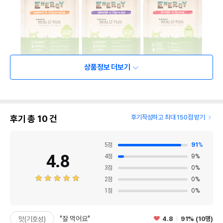
상품정보 더보기
후기 총
10
건
후기작성하고 최대 150점 받기
5
점
91
%
4.8
4
점
9
%
3
점
0
%
2
점
0
%
1
점
0
%
"잘 먹어요"
4.8
91% (10명)
맛(기호성)