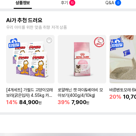
상품정보
후기
Q&A
10
0
Ai가 추천 드려요
우리 아이를 위한 맞춤 취향 저격 상품
[4개세트] 가필드 고양이모래
로얄캐닌 캣 마더&베이비 모
바른벤토모래 6
보라(굵은입자) 4.55kg 카사
아보기(400g/4/10kg)
20%
10,7
바모래
14%
84,900
39%
7,900
원
원