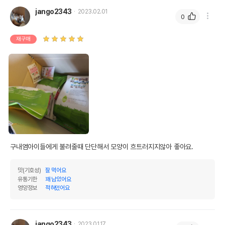
jango2343
2023.02.01
0
재구매
구내염아이들에게 불려줄때 단단해서 모양이 흐트러지지않아 좋아요.
맛(기호성)
잘 먹어요
유통기한
꽤 남았어요
영양정보
적혀있어요
jango2343
2023.01.17