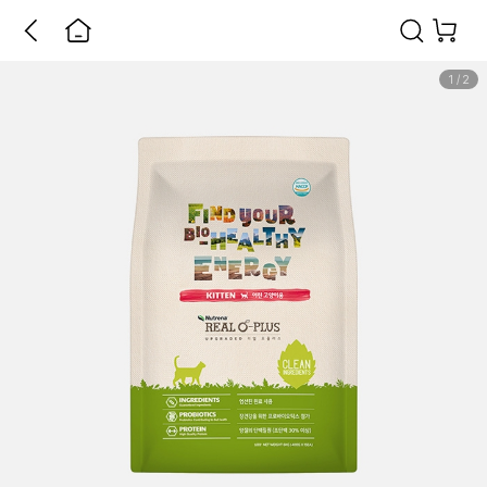
1
/
2