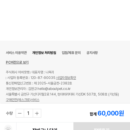
* 해당 정보는 브랜드사 사정에 의해 일부 변경될 수 있습니다.
상품 필수 정보
품명 및 모델명
뉴트리나 리얼오플러스 캣 키튼 6kg
법에 의한 인증,허가 등을
상세페이지 참조
받았음을 확인할수 있는
경우 그에 대한 사항
서비스 이용약관
개인정보 처리방침
입점/제휴 문의
공지사항
제조국 또는 원산지
대한민국
PC버전으로 보기
제조자,수입품의 경우
(주)OSP//유로펫
주식회사 어바웃펫
대표자명 : 나옥귀
수입자를 함께 표기
사업자 등록번호 : 120-87-90035
사업자정보확인
통신판매업신고번호 : 제 2025-서울금천-2382호
AS책임자와 전화번호
어바웃펫//1644-9601
또는 소비자상담 관련
개인정보관리자 : 김원규 hello@aboutpet.co.kr
전화번호
서울특별시 금천구 가산디지털2로 144, 현대테라타워 가산DK 507호, 508호 (가산동)
구매안전(에스크로)서비스
유통기한이 최소 2026.12.04이거나 그
© copyright (c) www.aboutpet.co.kr all rights reserved.
이후인 상품이 출고됩니다.
60,000
원
유통기한
수량
합계
단, 상품명에 유통기한 명시된 경우, 해당
유통기한을 따릅니다.