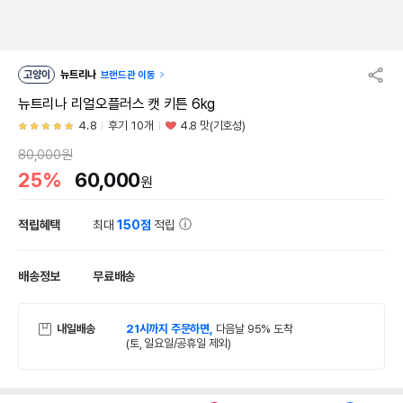
고양이
뉴트리나
브랜드관 이동
뉴트리나 리얼오플러스 캣 키튼 6kg
4.8
후기 10개
4.8 맛(기호성)
80,000원
25%
60,000
원
적립혜택
최대
150점
적립
배송정보
무료배송
내일배송
21시까지 주문하면,
다음날 95% 도착
(토, 일요일/공휴일 제외)