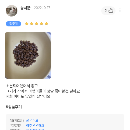
농사꾼
2022.10.27
2
첫구매
소분되어있어서 좋고

크기가 작아서 아깽이들이 정말 좋아할것 같아요

저희 아이도 맞있게 잘먹어요

#상품후기
맛(기호성)
잘 먹어요
유통기한
아주 넉넉해요