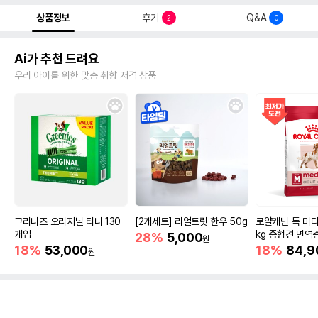
상품정보
후기
Q&A
2
0
Ai가 추천 드려요
우리 아이를 위한 맞춤 취향 저격 상품
그리니즈 오리지널 티니 130
[2개세트] 리얼트릿 한우 50g
로얄캐닌 독 미디
개입
kg 중형견 면역
28%
5,000
원
18%
53,000
18%
84,9
원