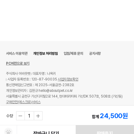
서비스 이용약관
개인정보 처리방침
입점/제휴 문의
공지사항
PC버전으로 보기
주식회사 어바웃펫
대표자명 : 나옥귀
사업자 등록번호 : 120-87-90035
사업자정보확인
통신판매업신고번호 : 제 2025-서울금천-2382호
개인정보관리자 : 김원규 hello@aboutpet.co.kr
서울특별시 금천구 가산디지털2로 144, 현대테라타워 가산DK 507호, 508호 (가산동)
구매안전(에스크로)서비스
© copyright (c) www.aboutpet.co.kr all rights reserved.
24,500
원
수량
합계
장바구니 담기
판매중지