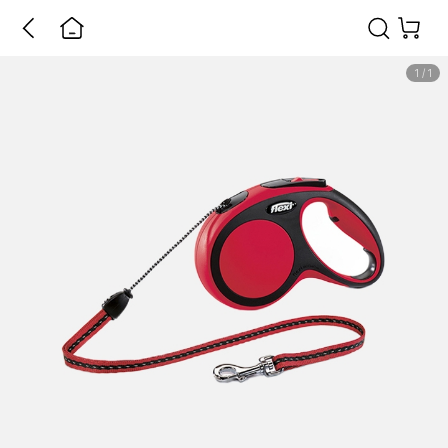
1
/
1