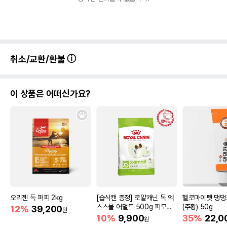
취소/교환/환불
이 상품은 어떠신가요?
오리젠 독 퍼피 2kg
[습식캔 증정] 로얄캐닌 독 엑
헬로마이펫 댕댕
스스몰 어덜트 500g 피모관
(주황) 50g
12%
39,200
원
리
10%
9,900
35%
22,0
원