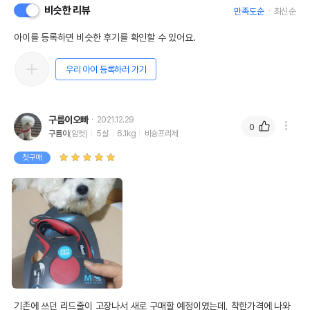
비슷한 리뷰
만족도순
최신순
아이를 등록하면 비슷한 후기를 확인할 수 있어요.
우리 아이 등록하러 가기
구름이오빠
2021.12.29
0
구름이
(암컷)
5살
6.1kg
비숑프리제
첫구매
기존에 쓰던 리드줄이 고장나서 새로 구매할 예정이였는데, 착한가격에 나와