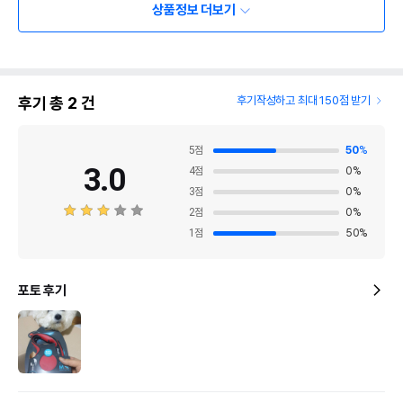
상품정보 더보기
후기 총
2
건
후기작성하고 최대 150점 받기
5
점
50
%
3.0
4
점
0
%
3
점
0
%
2
점
0
%
1
점
50
%
포토 후기