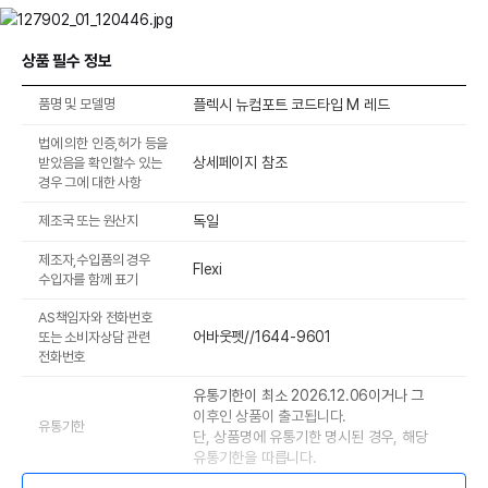
상품 필수 정보
품명 및 모델명
플렉시 뉴컴포트 코드타입 M 레드
법에 의한 인증,허가 등을
상세페이지 참조
받았음을 확인할수 있는
경우 그에 대한 사항
제조국 또는 원산지
독일
제조자,수입품의 경우
Flexi
수입자를 함께 표기
AS책임자와 전화번호
어바웃펫//1644-9601
또는 소비자상담 관련
전화번호
유통기한이 최소 2026.12.06이거나 그
이후인 상품이 출고됩니다.
유통기한
단, 상품명에 유통기한 명시된 경우, 해당
유통기한을 따릅니다.