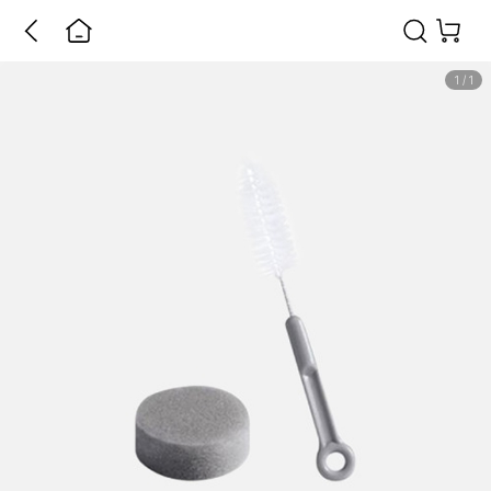
1
/
1