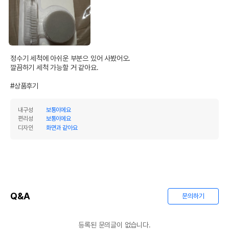
정수기 세척에 아쉬운 부분으 있어 사봤어오.

깔끔하기 세척 가능할 거 같아요.

#상품후기
내구성
보통이에요
편리성
보통이에요
디자인
화면과 같아요
Q&A
상품 필수 정보
문의하기
품명 및 모델명
허글 스마트정수기 클리닝키트
등록된 문의글이 없습니다.