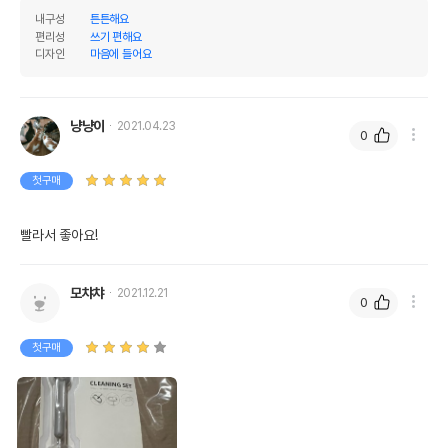
내구성
튼튼해요
편리성
쓰기 편해요
디자인
마음에 들어요
냥냥이
2021.04.23
0
첫구매
빨라서 좋아요!
모챠챠
2021.12.21
0
첫구매