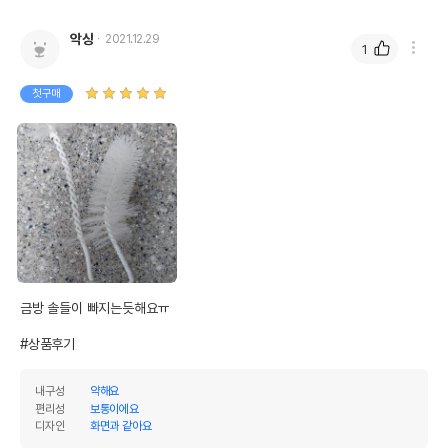
악상
2021.12.29
1
첫구매
금방 솔들이 빠지는듯해요ㅠ

#상품후기
내구성
약해요
편리성
보통이에요
디자인
화면과 같아요