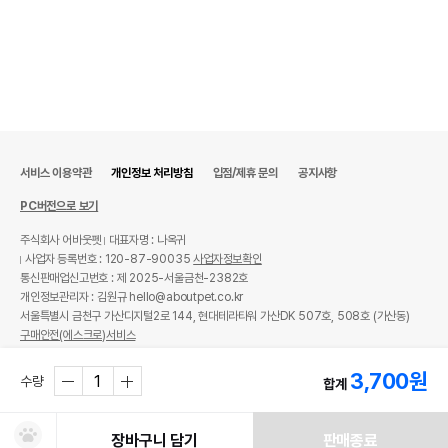
서비스 이용약관
개인정보 처리방침
입점/제휴 문의
공지사항
PC버전으로 보기
주식회사 어바웃펫
대표자명 : 나옥귀
사업자 등록번호 : 120-87-90035
사업자정보확인
통신판매업신고번호 : 제 2025-서울금천-2382호
개인정보관리자 : 김원규 hello@aboutpet.co.kr
서울특별시 금천구 가산디지털2로 144, 현대테라타워 가산DK 507호, 508호 (가산동)
구매안전(에스크로)서비스
© copyright (c) www.aboutpet.co.kr all rights reserved.
3,700
원
수량
합계
장바구니 담기
판매종료