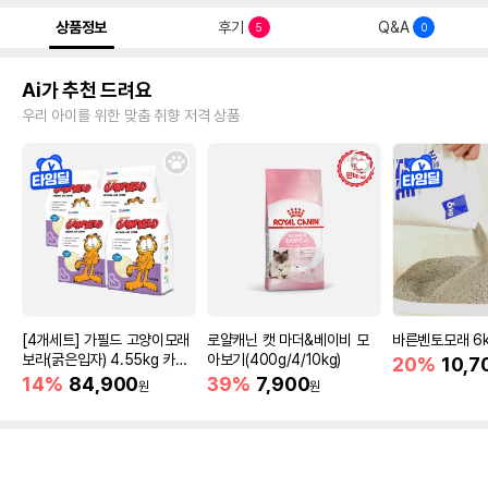
상품정보
후기
Q&A
5
0
Ai가 추천 드려요
우리 아이를 위한 맞춤 취향 저격 상품
[4개세트] 가필드 고양이모래
로얄캐닌 캣 마더&베이비 모
바른벤토모래 6
보라(굵은입자) 4.55kg 카사
아보기(400g/4/10kg)
20%
10,7
바모래
14%
84,900
39%
7,900
원
원