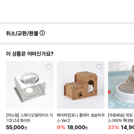
법에 의한 인증,허가 등을
상세페이지 참조
받았음을 확인할수 있는
경우 그에 대한 사항
제조국 또는 원산지
중국
취소/교환/환불
제조자,수입품의 경우
주식회사 허글
수입자를 함께 표기
AS책임자와 전화번호
이 상품은 어떠신가요?
어바웃펫//1644-9601
또는 소비자상담 관련
전화번호
유통기한이 최소 2026.12.06이거나 그
이후인 상품이 출고됩니다.
유통기한
단, 상품명에 유통기한 명시된 경우, 해당
유통기한을 따릅니다.
[리뉴얼] 스튜디오얼라이브 식
페이퍼컴포니 플레이 숨숨하우
[무료배송] 레토
기3 L14 화이트
스 Ver2
스크래쳐 특대형 
55,000
9%
18,000
33%
14,9
원
원