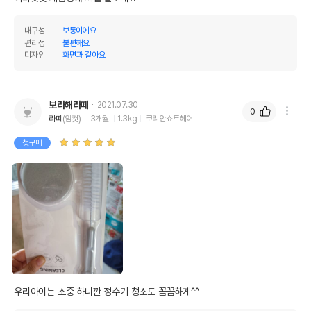
내구성
보통이에요
편리성
불편해요
디자인
화면과 같아요
보라해라떼
2021.07.30
0
라떼
(암컷)
3개월
1.3kg
코리안쇼트헤어
첫구매
우리아이는 소중 하니깐 정수기 청소도 꼼꼼하게^^