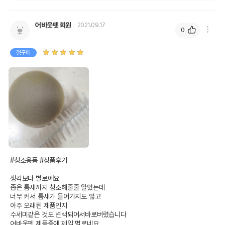
어바웃펫 회원
2021.09.17
0
첫구매
#청소용품 #상품후기

생각보다 별로에요

좁은 틈새까지 청소해줄줄 알았는데

너무 커서 틈새가 들어가지도 않고

아주 오래된 제품인지

수세미같은 것도 변색되어서바로버렸습니다

어바웃펫 제품중에 제일 별로네요