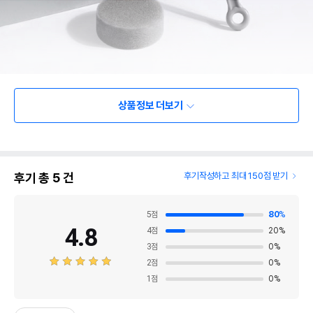
상품정보 더보기
후기 총
5
건
후기작성하고 최대 150점 받기
5
점
80
%
4.8
4
점
20
%
3
점
0
%
2
점
0
%
1
점
0
%