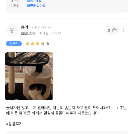
내구성
보통이에요
디자인
화면과 같아요
송리
상품 필수 정보
2022.02.06
0
윤슬
(암컷)
10개월
3.5kg
레나펫 캣타워 RENA-01 (블랙/베이지
품명 및 모델명
첫구매
콤보)
법에 의한 인증,허가 등을
상세페이지 참조
받았음을 확인할수 있는
경우 그에 대한 사항
제조국 또는 원산지
중국
제조자,수입품의 경우
SANXIA//산시아코리아
수입자를 함께 표기
AS책임자와 전화번호
올라가진 않고... 저 밑에서만 자는데 좁은지 자꾸 팔이 튀어나와요 ㅋㅋ 초반
어바웃펫//1644-9601
또는 소비자상담 관련
에 제품 털이 좀 빠져서 열심히 돌돌이해주고 사용했습니다

전화번호
#상품후기
유통기한이 최소 2026.12.06이거나 그
이후인 상품이 출고됩니다.
유통기한