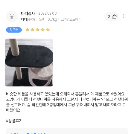
다다집사
2022.02.06
0
다다
(수컷)
5살
6.7kg
코리안쇼트헤어
첫구매
비슷한 제품을 사용하고 있었는데 오래되서 흔들려서 이 제품으로 바꿨어요. 
고양이가 어릴때 천캣타워를 사용해서 그런지 나무캣타워는 안 쓰고 천캣타워
를 선호해요. 좀 작긴한테 2층침대에서 그냥 뛰어내려서 밟고 내려오라고 구
매했어요

#상품후기