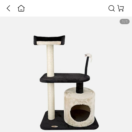
1
/
1