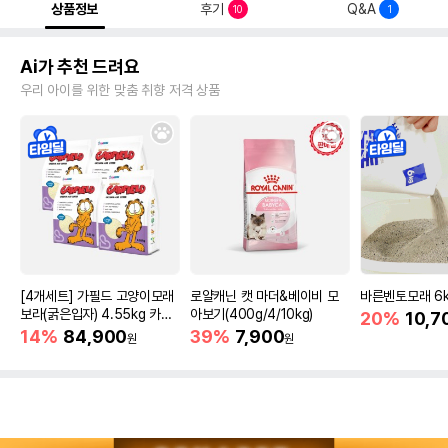
상품정보
후기
Q&A
10
1
Ai가 추천 드려요
우리 아이를 위한 맞춤 취향 저격 상품
[4개세트] 가필드 고양이모래
로얄캐닌 캣 마더&베이비 모
바른벤토모래 6
보라(굵은입자) 4.55kg 카사
아보기(400g/4/10kg)
20%
10,7
바모래
14%
84,900
39%
7,900
원
원