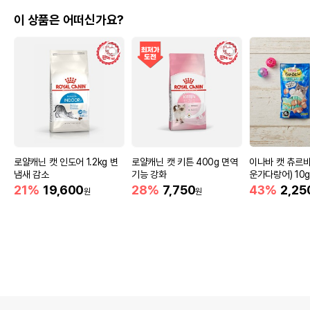
이 상품은 어떠신가요?
로얄캐닌 캣 인도어 1.2kg 변
로얄캐닌 캣 키튼 400g 면역
이나바 캣 츄르
냄새 감소
기능 강화
운가다랑어) 10g
C-273)
21%
19,600
28%
7,750
43%
2,25
원
원