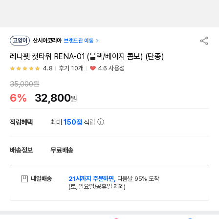
고양이
산시아코리아
브랜드관 이동
레나펫 캣타워 RENA-01 (블랙/베이지 콤보) (단종)
4.8
후기 10개
4.6 사용성
35,000원
6%
32,800
원
적립혜택
최대
150점
적립
배송정보
무료배송
내일배송
21시까지 주문하면,
다음날 95% 도착
(토, 일요일/공휴일 제외)