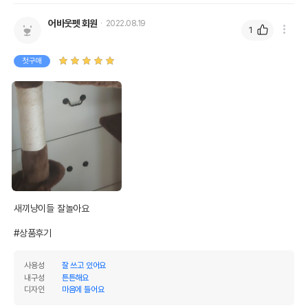
어바웃펫 회원
2022.08.19
1
첫구매
새끼냥이들 잘놀아요

#상품후기
사용성
잘 쓰고 있어요
내구성
튼튼해요
디자인
마음에 들어요