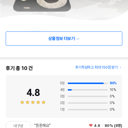
상품정보 더보기
후기 총
10
건
후기작성하고 최대 150점 받기
5
점
90
%
4.8
4
점
10
%
3
점
0
%
2
점
0
%
1
점
0
%
"튼튼해요"
4.6
80% (8명)
내구성