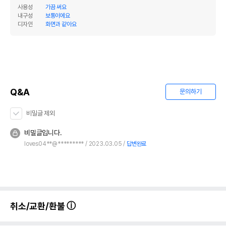
단, 상품명에 유통기한 명시된 경우, 해당
사용성
가끔 써요
유통기한을 따릅니다.
내구성
보통이에요
디자인
화면과 같아요
Q&A
문의하기
비밀글 제외
비밀글입니다.
loves04**@*********
2023.03.05
답변완료
취소/교환/환불