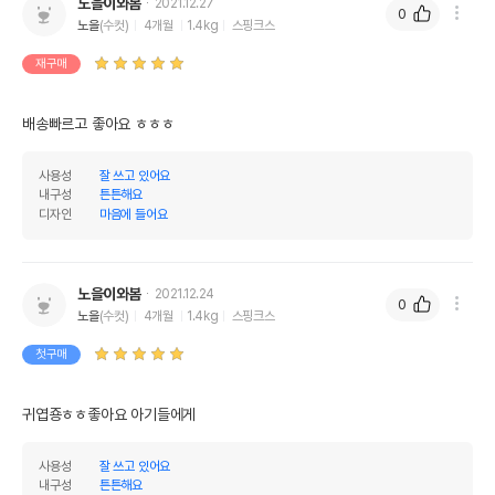
노을이와봄
2021.12.27
0
노을
(수컷)
4개월
1.4kg
스핑크스
재구매
배송빠르고 좋아요 ㅎㅎㅎ
사용성
잘 쓰고 있어요
내구성
튼튼해요
디자인
마음에 들어요
노을이와봄
2021.12.24
0
노을
(수컷)
4개월
1.4kg
스핑크스
첫구매
귀엽죵ㅎㅎ좋아요 아기들에게
사용성
잘 쓰고 있어요
내구성
튼튼해요