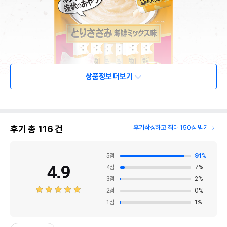
상품정보 더보기
후기 총
116
건
후기작성하고 최대 150점 받기
5
점
91
%
4.9
4
점
7
%
3
점
2
%
2
점
0
%
1
점
1
%