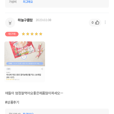
가성비
최고에요
하늘구름맘
2023.02.08
0
재구매
애들이 엄청잘먹어요좋은제품많이파세오ㅡ

#상품후기