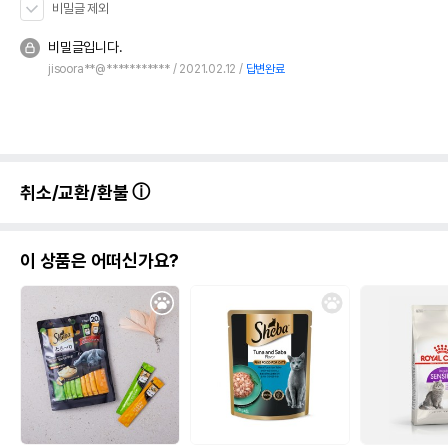
비밀글 제외
비밀글입니다.
jisoora**@***********
2021.02.12
답변완료
취소/교환/환불
이 상품은 어떠신가요?