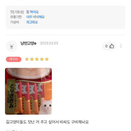
맛(기호성)
잘 먹어요
유통기한
아주 넉넉해요
가성비
최고에요
낭만고양e
2023.02.03
0
재구매
길고양이들도 맛난 거 주고 싶어서 비싸도 구비해놔요
