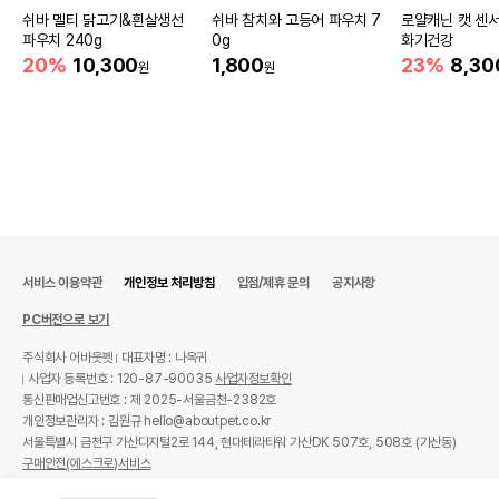
쉬바 멜티 닭고기&흰살생선
쉬바 참치와 고등어 파우치 7
로얄캐닌 캣 센서
파우치 240g
0g
화기건강
20%
10,300
1,800
23%
8,30
원
원
서비스 이용약관
개인정보 처리방침
입점/제휴 문의
공지사항
PC버전으로 보기
주식회사 어바웃펫
대표자명 : 나옥귀
사업자 등록번호 : 120-87-90035
사업자정보확인
통신판매업신고번호 : 제 2025-서울금천-2382호
개인정보관리자 : 김원규 hello@aboutpet.co.kr
서울특별시 금천구 가산디지털2로 144, 현대테라타워 가산DK 507호, 508호 (가산동)
구매안전(에스크로)서비스
© copyright (c) www.aboutpet.co.kr all rights reserved.