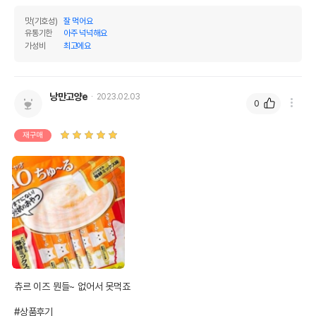
맛(기호성)
잘 먹어요
유통기한
아주 넉넉해요
가성비
최고에요
낭만고양e
2023.02.03
0
재구매
츄르 이즈 뭔들~ 없어서 못먹죠

#상품후기