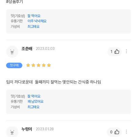
#상품후기
맛(기호성)
잘 먹어요
유통기한
아주 넉넉해요
가성비
최고에요
조춘배
2023.02.03
1
첫구매
입이 까다로운데  둘째까지 잘먹는 몇안되는 간식중 하나임 
맛(기호성)
잘 먹어요
유통기한
꽤 남았어요
가성비
최고에요
누렁이
2023.01.28
0