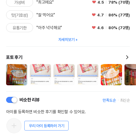
"최고에요"
4.5
78% (70명)
가성비
"잘 먹어요"
4.7
86% (77명)
맛(기호성)
"아주 넉넉해요"
4.6
80% (72명)
유통기한
자세히보기
포토 후기
비슷한 리뷰
만족도순
최신순
아이를 등록하면 비슷한 후기를 확인할 수 있어요.
우리 아이 등록하러 가기