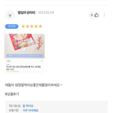
별달우유마미
2023.02.08
0
첫구매
애들이 엄청잘먹어요좋은제품많이파세오ㅡ

#상품후기
맛(기호성)
잘 먹어요
유통기한
아주 넉넉해요