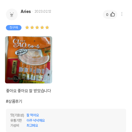
Aries
2023.02.12
0
첫구매
좋아요 좋아요 잘 받았습니다 

#상품후기
맛(기호성)
잘 먹어요
유통기한
아주 넉넉해요
가성비
최고에요