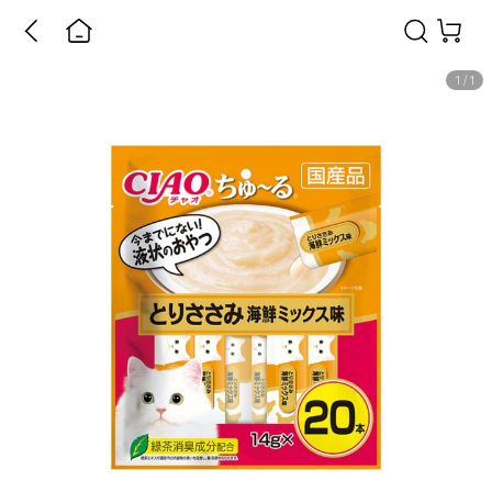
1
/
1