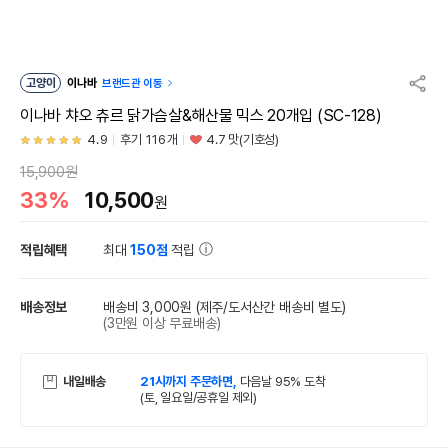
고양이
이나바
브랜드관 이동
이나바 챠오 츄르 닭가슴살&해산물 믹스 20개입 (SC-128)
4.9
후기 116개
4.7 맛(기호성)
15,900원
33%
10,500
원
적립혜택
최대
150점
적립
배송정보
배송비 3,000원
(제주/도서산간 배송비 별도)
(3만원 이상 무료배송)
내일배송
21시까지 주문하면,
다음날 95% 도착
(토, 일요일/공휴일 제외)