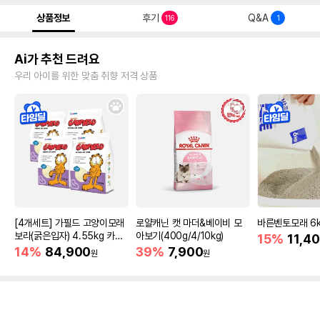
상품정보
후기
Q&A
116
1
Ai가 추천 드려요
우리 아이를 위한 맞춤 취향 저격 상품
[4개세트] 가필드 고양이모래
로얄캐닌 캣 마더&베이비 모
바른벤토모래 6
보라(굵은입자) 4.55kg 카사
아보기(400g/4/10kg)
15%
11,4
바모래
14%
84,900
39%
7,900
원
원