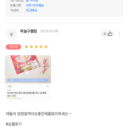
맛(기호성)
잘 먹어요
유통기한
아주 넉넉해요
가성비
최고에요
하늘구름맘
2023.02.08
0
재구매
애들이 엄청잘먹어요좋은제품많이파세오ㅡ

#상품후기