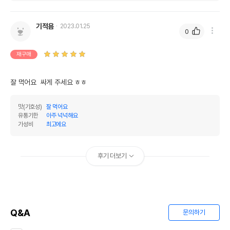
기적욤
2023.01.25
0
재구매
잘 먹어요  싸게 주세요 ㅎㅎ
맛(기호성)
잘 먹어요
유통기한
아주 넉넉해요
가성비
최고에요
후기 더보기
Q&A
문의하기