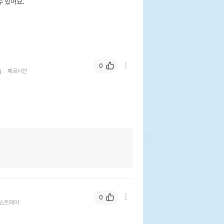
 있어요.
0
g
페르시안
0
쇼트헤어