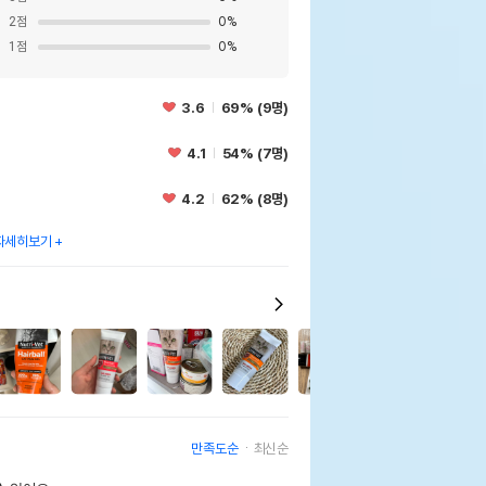
2
점
0
%
1
점
0
%
3.6
69% (9명)
4.1
54% (7명)
4.2
62% (8명)
자세히보기
1
만족도순
최신순