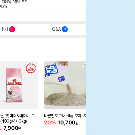
,
다음날 95% 도착
제외)
후기
Q&A
18
3
닌 캣 마더&베이비 모
바른벤토모래 6kg 모아보기
로얄캐닌 캣 인도어 4k
400g/4/10kg)
새 감소
20%
10,700
원
%
7,900
16%
55,000
원
원