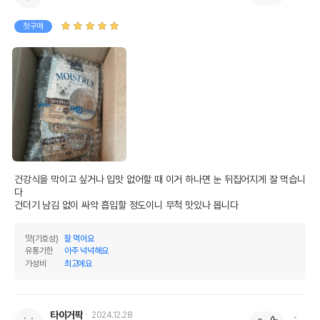
첫구매
건강식을 막이고 싶거나 입맛 없어할 때 이거 하나면 눈 뒤집어지게 잘 먹습니
다 

건더기 남김 없이 싸악 흡입할 정도이니 무척 맛있나 봅니다
맛(기호성)
잘 먹어요
유통기한
아주 넉넉해요
가성비
최고에요
타이거팍
2024.12.28