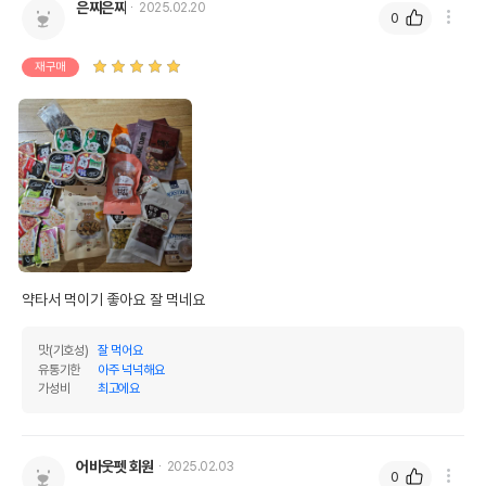
은찌은찌
2025.02.20
0
재구매
약타서 먹이기 좋아요 잘 먹네요
맛(기호성)
잘 먹어요
유통기한
아주 넉넉해요
가성비
최고에요
어바웃펫 회원
2025.02.03
0