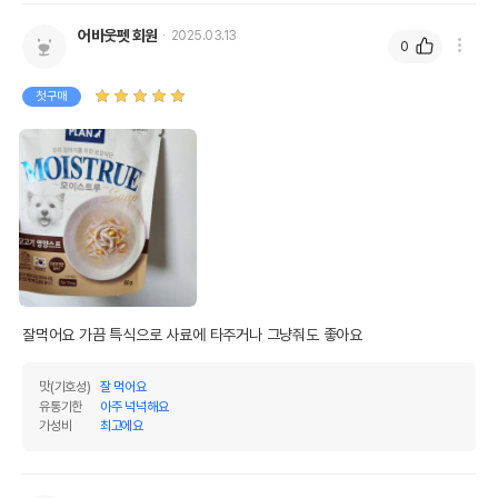
어바웃펫 회원
2025.03.13
0
첫구매
잘먹어요 가끔 특식으로 사료에 타주거나 그냥줘도 좋아요
맛(기호성)
잘 먹어요
유통기한
아주 넉넉해요
가성비
최고에요