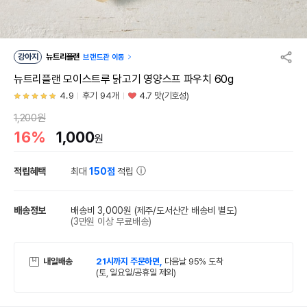
강아지
뉴트리플랜
브랜드관 이동
뉴트리플랜 모이스트루 닭고기 영양스프 파우치 60g
4.9
후기 94개
4.7 맛(기호성)
1,200원
16%
1,000
원
적립혜택
최대
150점
적립
배송정보
배송비 3,000원
(제주/도서산간 배송비 별도)
(3만원 이상 무료배송)
내일배송
21시까지 주문하면,
다음날 95% 도착
(토, 일요일/공휴일 제외)