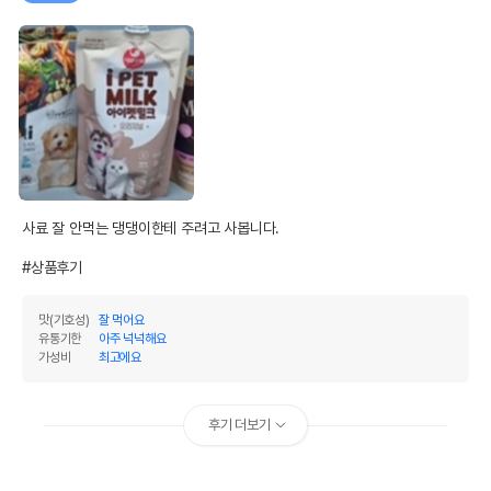
사료 잘 안먹는 댕댕이한테 주려고 사봅니다.

#상품후기
맛(기호성)
잘 먹어요
유통기한
아주 넉넉해요
가성비
최고에요
후기 더보기