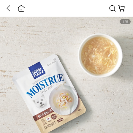
1
/
5