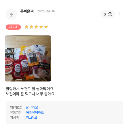
은찌은찌
2025.04.08
0
재구매
말랑해서 노견도 잘 씹어먹어요

노견이라 잘 먹으니 너무 좋아요
맛(기호성)
잘 먹어요
유통기한
아주 넉넉해요
가성비
최고에요