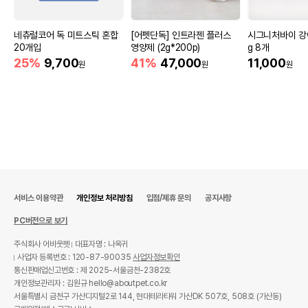
네츄럴코어 독 미트스틱 혼합
[어펫단독] 인트라젠 플러스
시그니처바이 강아
20개입
영양제 (2g*200p)
g 8개
25%
9,700
41%
47,000
11,000
원
원
원
서비스 이용약관
개인정보 처리방침
입점/제휴 문의
공지사항
PC버전으로 보기
주식회사 어바웃펫
대표자명 : 나옥귀
사업자 등록번호 : 120-87-90035
사업자정보확인
통신판매업신고번호 : 제 2025-서울금천-2382호
개인정보관리자 : 김원규 hello@aboutpet.co.kr
서울특별시 금천구 가산디지털2로 144, 현대테라타워 가산DK 507호, 508호 (가산동)