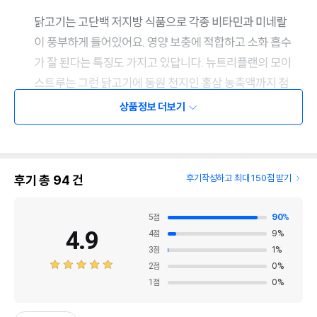
상품정보 더보기
후기 총
94
건
후기작성하고 최대 150점 받기
5
점
90
%
4.9
4
점
9
%
3
점
1
%
2
점
0
%
1
점
0
%