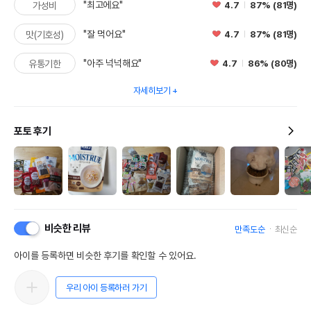
"최고에요"
4.7
87% (81명)
가성비
"잘 먹어요"
4.7
87% (81명)
맛(기호성)
"아주 넉넉해요"
4.7
86% (80명)
유통기한
자세히보기
포토 후기
비슷한 리뷰
만족도순
최신순
아이를 등록하면 비슷한 후기를 확인할 수 있어요.
우리 아이 등록하러 가기