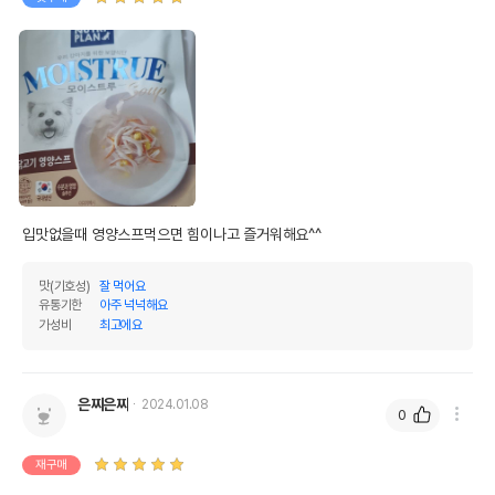
포장상태
파우치
제품 타입
파우치
* 브랜드사에서 제공한 정보로 모든 책임은 브랜드사에 있습니다.
* 해당 정보는 브랜드사 사정에 의해 일부 변경될 수 있습니다.
상품 필수 정보
뉴트리플랜 모이스트루 닭고기 영양스프
품명 및 모델명
파우치 60g
입맛없을때 영양스프먹으면 힘이나고 즐거워해요^^
법에 의한 인증,허가 등을
맛(기호성)
잘 먹어요
상세페이지 참조
받았음을 확인할수 있는
유통기한
아주 넉넉해요
경우 그에 대한 사항
가성비
최고에요
제조국 또는 원산지
대한민국
제조자,수입품의 경우
(주)동원F&B
은찌은찌
2024.01.08
수입자를 함께 표기
0
AS책임자와 전화번호
재구매
어바웃펫//1644-9601
또는 소비자상담 관련
전화번호