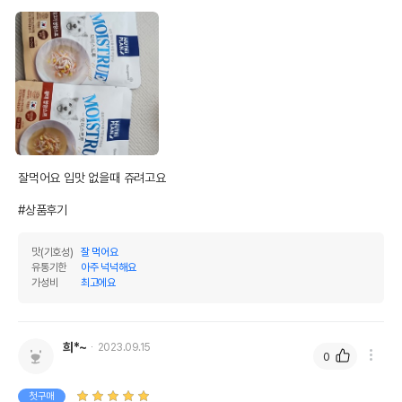
잘먹어요 입맛 없을때 쥬려고요

#상품후기
맛(기호성)
잘 먹어요
유통기한
아주 넉넉해요
가성비
최고에요
희*~
2023.09.15
0
첫구매