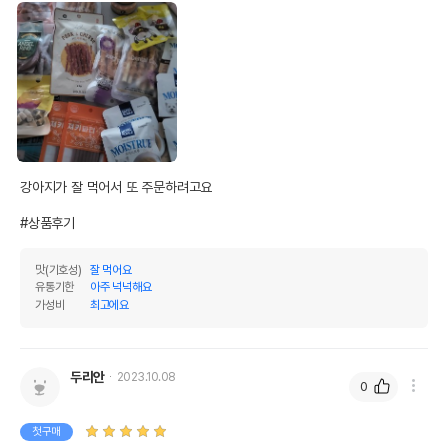
유통기한이 최소 2026.12.07이거나 그
이후인 상품이 출고됩니다.
유통기한
단, 상품명에 유통기한 명시된 경우, 해당
유통기한을 따릅니다.
강아지가 잘 먹어서 또 주문하려고요

#상품후기
맛(기호성)
잘 먹어요
유통기한
아주 넉넉해요
가성비
최고에요
두리안
2023.10.08
0
첫구매