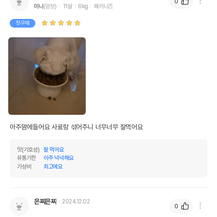
0
미니
(암컷)
11살
6kg
페키니즈
첫구매
아주맘에들어요 사료랑 섞어주니 너무너무 잘먹어요
영양정보
맛(기호성)
잘 먹어요
유통기한
아주 넉넉해요
제품표기함량
수분제외함량
가성비
최고에요
조단백질
3.5%
70%
조지방
0.7%
14%
은찌은찌
2024.12.02
0
조섬유질
0.01%
0.2%