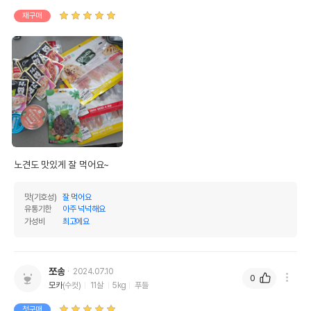
재구매
조회분
0.5%
10%
칼슘
0.01%
0.2%
인
0.03%
0.6%
오메가3
0%
0%
오메가6
0%
0%
수분
95%
노견도 맛있게 잘 먹어요~
탄수화물
5.8%
기타성분
맛(기호성)
잘 먹어요
유통기한
아주 넉넉해요
가성비
최고에요
상세 정보
정제수,닭가슴살,게맛살,고명지단,닭육수농축액,
쪼송
2024.07.10
0
원료구성
홍삼농축액,이눌린,타우린,글루코사민염산염,비
모카
(수컷)
11살
5kg
푸들
타민E,변성전분,잔탄검,향미제
첫구매