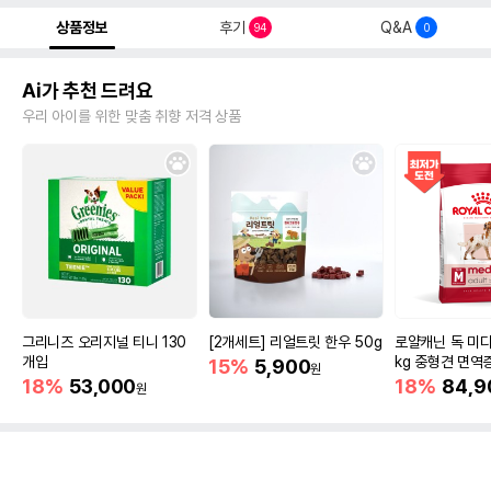
상품정보
후기
Q&A
94
0
Ai가 추천 드려요
우리 아이를 위한 맞춤 취향 저격 상품
그리니즈 오리지널 티니 130
[2개세트] 리얼트릿 한우 50g
로얄캐닌 독 미디
개입
kg 중형견 면역
15%
5,900
원
18%
53,000
18%
84,9
원