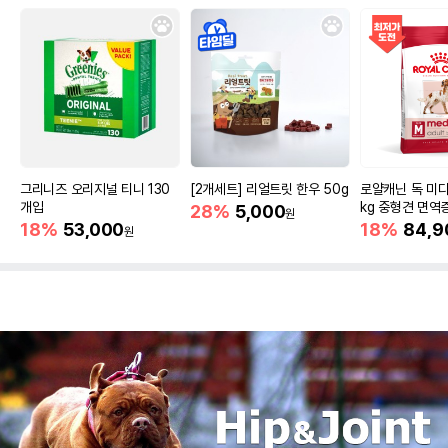
그리니즈 오리지널 티니 130
[2개세트] 리얼트릿 한우 50g
로얄캐닌 독 미디
개입
kg 중형견 면역
28%
5,000
원
18%
53,000
18%
84,9
원