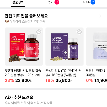
상품정보
후기
Q&A
12
2
관련 기획전을 둘러보세요
🐶 우리아이 스물까지 건강하개
펫생각 데일리케얼 리얼 칼슘
펫생각 리얼 rTG 오메가3 영
닥터리 프리미엄
2.0 관절 영양제 120g 모아보
양제 180캡슐 (6개월분)
30캡슐
기 (1개/2개)
23%
22,800
18%
35,800
6%
14,90
원
원
Ai가 추천 드려요
우리 아이를 위한 맞춤 취향 저격 상품