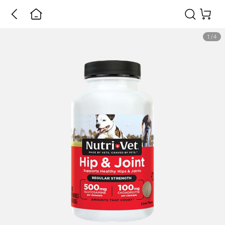
1
/
4