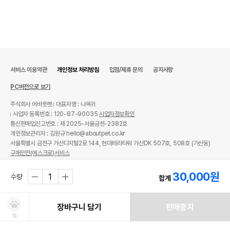
서비스 이용약관
개인정보 처리방침
입점/제휴 문의
공지사항
PC버전으로 보기
주식회사 어바웃펫
대표자명 : 나옥귀
사업자 등록번호 : 120-87-90035
사업자정보확인
통신판매업신고번호 : 제 2025-서울금천-2382호
개인정보관리자 : 김원규 hello@aboutpet.co.kr
서울특별시 금천구 가산디지털2로 144, 현대테라타워 가산DK 507호, 508호 (가산동)
구매안전(에스크로)서비스
© copyright (c) www.aboutpet.co.kr all rights reserved.
30,000
원
수량
합계
장바구니 담기
판매중지
찜