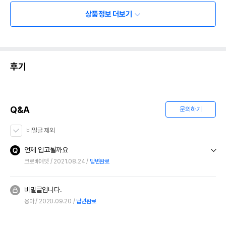
상품정보 더보기
후기
Q&A
문의하기
비밀글 제외
언제 입고될까요
크로배애앳
2021.08.24
답변완료
비밀글입니다.
응아
2020.09.20
답변완료