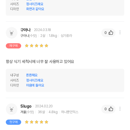
사이즈
정사이즈예요
디자인
화면과 같아요
구아나
2024.03.18
0
구아나
(수컷)
2살
1.8kg
싱가퓨라
재구매
항상 식기 세척시에 너무 잘 사용하고 있어요
내구성
튼튼해요
사이즈
정사이즈예요
디자인
마음에 들어요
Slugo
2024.02.20
0
겨울
(수컷)
36살
4.8kg
하나뿐인믹스
첫구매