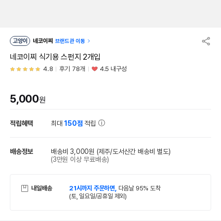
고양이
네코이찌
브랜드관 이동
네코이찌 식기용 스펀지 2개입
4.8
후기 78개
4.5 내구성
5,000
원
적립혜택
최대
150점
적립
배송정보
배송비 3,000원
(제주/도서산간 배송비 별도)
(3만원 이상 무료배송)
내일배송
21시까지 주문하면,
다음날 95% 도착
(토, 일요일/공휴일 제외)