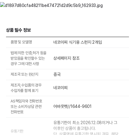
상품 필수 정보
품명 및 모델명
네코이찌 식기용 스펀지 2개입
법에 의한 인증,허가 등을
상세페이지 참조
받았음을 확인할수 있는
경우 그에 대한 사항
제조국 또는 원산지
중국
제조자,수입품의 경우
네코이찌
수입자를 함께 표기
AS책임자와 전화번호
어바웃펫//1644-9601
또는 소비자상담 관련
전화번호
유통기한이 최소 2026.12.08이거나 그
이후인 상품이 출고됩니다.
유통기한
단, 상품명에 유통기한 명시된 경우, 해당