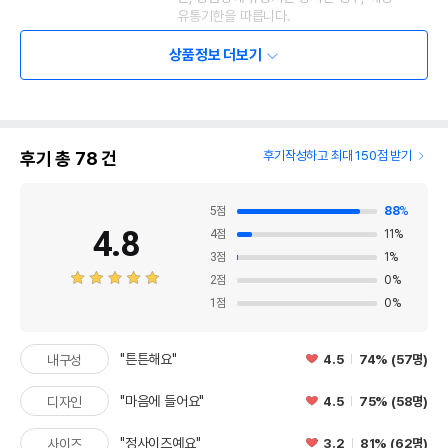
유통기한을 따릅니다.
상품정보 더보기
후기 총
78
건
후기작성하고 최대 150점 받기
5
점
88
%
4.8
4
점
11
%
3
점
1
%
2
점
0
%
1
점
0
%
"튼튼해요"
4.5
74% (57명)
내구성
"마음에 들어요"
4.5
75% (58명)
디자인
"정사이즈예요"
3.2
81% (62명)
사이즈