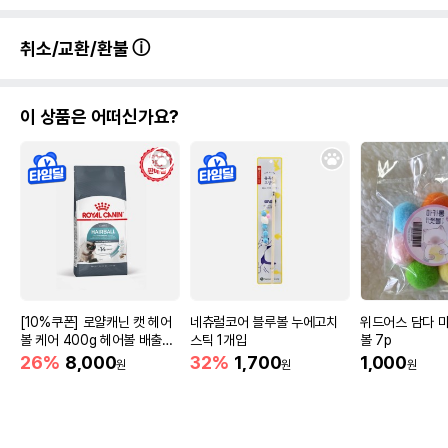
취소/교환/환불
이 상품은 어떠신가요?
[10%쿠폰] 로얄캐닌 캣 헤어
네츄럴코어 블루볼 누에고치
위드어스 담다 
볼 케어 400g 헤어볼 배출촉
스틱 1개입
볼 7p
진
26%
8,000
32%
1,700
1,000
원
원
원