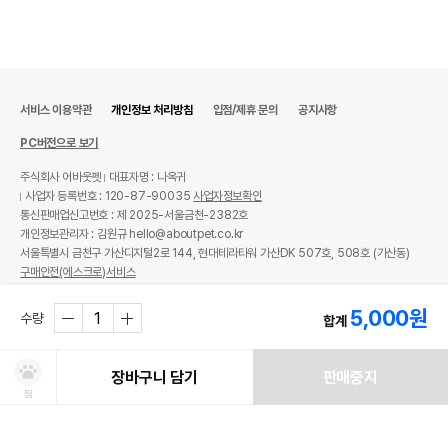
서비스 이용약관
개인정보 처리방침
입점/제휴 문의
공지사항
PC버전으로 보기
주식회사 어바웃펫
대표자명 : 나옥귀
사업자 등록번호 : 120-87-90035
사업자정보확인
통신판매업신고번호 : 제 2025-서울금천-2382호
개인정보관리자 : 김원규 hello@aboutpet.co.kr
서울특별시 금천구 가산디지털2로 144, 현대테라타워 가산DK 507호, 508호 (가산동)
구매안전(에스크로)서비스
© copyright (c) www.aboutpet.co.kr all rights reserved.
5,000
원
수량
합계
장바구니 담기
판매중지
찜
처방사료 주문 시 확인해주세요!
쿠폰보기
적립혜택
취소/ 교환/ 환불
유통기한 임박 상품
최저가 도전 상품
AI검색
AI검색