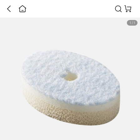
1
/
1