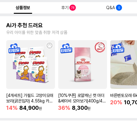
상품정보
후기
Q&A
78
0
Ai가 추천 드려요
우리 아이를 위한 맞춤 취향 저격 상품
[4개세트] 가필드 고양이모래
[10%쿠폰] 로얄캐닌 캣 마더
바른벤토모래 6
보라(굵은입자) 4.55kg 카사
&베이비 모아보기(400g/4/1
20%
10,7
바모래
0kg)
14%
84,900
36%
8,300
원
원