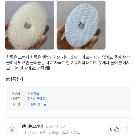
한쪽은 스펀지 한쪽은 벨벳면처럼 되어 있는데 따로 세제가 없어도 물에 살짝 
불려서 닦으면 눌러붙은 사료 자국도 잘 지워지더라구요. 두개나 들어 있어서 
오래 쓸 것 같아요. 만족템!!

#상품후기
내구성
튼튼해요
사이즈
정사이즈예요
디자인
마음에 들어요
빈나는고양이
2024.01.30
0
나빈
(암컷)
9살
2.9kg
스코티시폴드