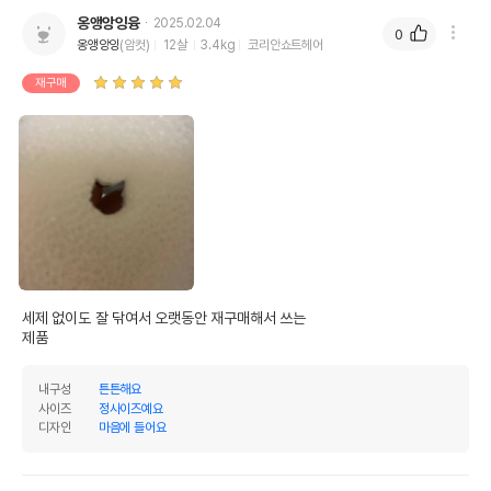
옹앵앙잉융
2025.02.04
0
옹앵앙잉
(암컷)
12살
3.4kg
코리안쇼트헤어
재구매
세제 없이도 잘 닦여서 오랫동안 재구매해서 쓰는

제품 
내구성
튼튼해요
사이즈
정사이즈예요
디자인
마음에 들어요