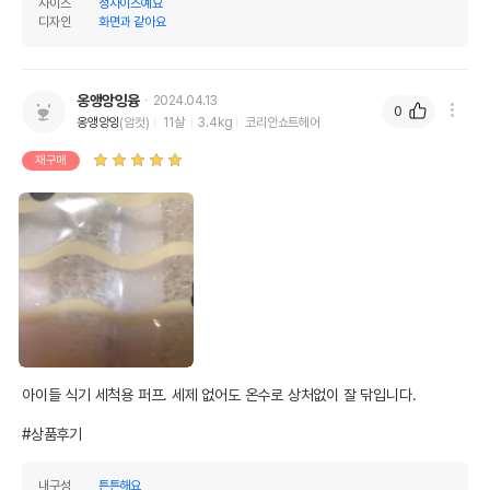
사이즈
정사이즈예요
디자인
화면과 같아요
옹앵앙잉융
2024.04.13
0
옹앵앙잉
(암컷)
11살
3.4kg
코리안쇼트헤어
재구매
아이들 식기 세척용 퍼프. 세제 없어도 온수로 상처없이 잘 닦입니다. 

#상품후기
내구성
튼튼해요